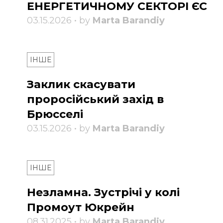
ЕНЕРГЕТИЧНОМУ СЕКТОРІ ЄС
03.15.2026 • by
Marta Barandiy
ІНШЕ
Заклик скасувати
проросійський захід в
Брюсселі
03.15.2026 • by
Marta Barandiy
ІНШЕ
Незламна. Зустрічі у колі
Промоут Юкрейн
08.31.2025 • by
Marta Barandiy