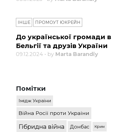
ІНШЕ
ПРОМОУТ ЮКРЕЙН
До української громади в
Бельгії та друзів України
09.12.2024 • by
Marta Barandiy
Помітки
Імідж України
Війна Росії проти України
Гібридна війна
Донбас
Крим