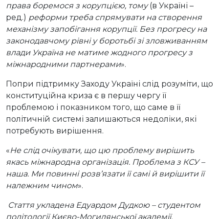
права боремося з корупцією, тому
(в Україні –
ред.)
реформи треба спрямувати на створення
механізму запобігання корупції. Без прогресу на
законодавчому рівні у боротьбі зі зловживанням
влади Україна не матиме жодного прогресу з
міжнародними партнерами
».
Попри підтримку Заходу Україні слід розуміти, що
конституційна криза є в першу чергу її
проблемою і показником того, що саме в її
політичній системі залишаються недоліки, які
потребують вирішення.
«
Не слід очікувати, що цю проблему вирішить
якась міжнародна організація. Проблема з КСУ –
наша. Ми повинні розв’язати її самі й вирішити її
належним чином
».
Стаття укладена Едуардом Дудкою – студентом
політології Києво-Могилянської академії,