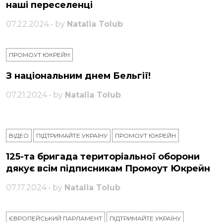
наші переселенці
07.22.2024 • by
Natalia Tolub
ПРОМОУТ ЮКРЕЙН
З національним днем ​​Бельгії!
07.21.2024 • by
Natalia Tolub
ВІДЕО
ПІДТРИМАЙТЕ УКРАЇНУ
ПРОМОУТ ЮКРЕЙН
125-та бригада територіальної оборони
дякує всім підписникам Промоут Юкрейн
07.17.2024 • by
Natalia Tolub
ЄВРОПЕЙСЬКИЙ ПАРЛАМЕНТ
ПІДТРИМАЙТЕ УКРАЇНУ