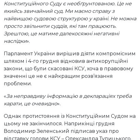
Конституційного Суду є необґрунтованою. Це не
якийсь звичайний суд. Ми маємо справу з
найвищою судовою структурою у країні. Не можна
просто звільнити суддів, які там працюють.
Зрештою, це матиме далекосяжні негативні
наслідки
».
Парламент України вирішив діяти компромісним
шляхом і 4-го грудня відновив антикорупційні
закони, що були скасовані КСУ, хоча в правовому
значенні це не є найкращим розв’язання
проблеми.
«
За неправдиву інформацію в деклараціях треба
карати, це очевидно
».
Однак протистояння із Конституційним Судом на
цьому не закінчилося. Наприкінці грудня
Володимир Зеленський підписав указ про
відставку голови КСУ – Олександра Тупицького.