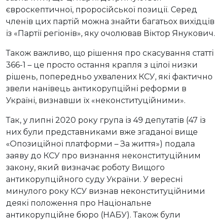
євроскептичної, проросійської позиції. Серед
членів цих партій можна знайти багатьох вихідців
із «Партії регіонів», яку очолював Віктор Янукович.
Також важливо, що рішення про скасування статті
366-1 – це просто остання крапля з цілої низки
рішень, попередньо ухвалених КСУ, які фактично
звели нанівець антикорупційні реформи в
Україні, визнавши їх «неконституційними».
Так, у липні 2020 року група із 49 депутатів (47 із
них були представниками вже згаданої вище
«Опозиційної платформи – За життя») подала
заяву до КСУ про визнання неконституційним
закону, який визначає роботу Вищого
антикорупційного суду України. У вересні
минулого року КСУ визнав неконституційними
деякі положення про Національне
антикорупційне бюро (НАБУ). Також були