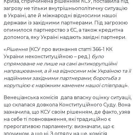
Криза, спричинена рішенням КСУ, поставила під
загрозу не тільки внутрішньополітичну ситуацію
в Україні, але й міжнародні відносини нашої
держави із західними партнерами. Під загрозою
опинилося партнерство з ЄС, а також кредитна
допомога, яку Україні надають західні партнери.
«
Рішення
(КСУ про визнання статті 366-1 КК
України неконституційною – ред.)
було
спрямоване не лише на самі антикорупційні
напрацювання, а й на відносини між Україною та її
надійними західними партнерами; боротьба з
корупцією є наріжним каменем нашої співпраці
».
Венеціанська комісія дала власну оцінку ситуації,
що склалася довкола Конституційного Суду. Вона
зазначила, що КСУ своїм рішенням, де факто, узяв
на себе ті повноваження, які традиційно є
прерогативою парламенту: визначати, що є
злочином, а що ні. З огляду на це, комісія