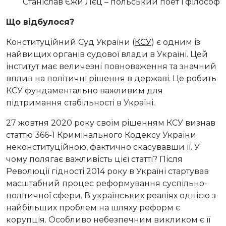
Станіслав Єжи Лєц – польський поет і філософ
Що відбулося?
Конституційний Суд України (
КСУ
) є одним із
найвищих органів судової влади в Україні. Цей
інститут має величезні повноваження та значний
вплив на політичні рішення в державі. Це робить
КСУ фундаментально важливим для
підтримання стабільності в Україні.
27 жовтня 2020 року своїм рішенням КСУ визнав
статтю 366-1 Кримінального Кодексу України
неконституційною, фактично скасувавши її. У
чому полягає важливість цієї статті? Після
Революції гідності 2014 року в Україні стартував
масштабний процес реформування суспільно-
політичної сфери. В українських реаліях однією з
найбільших проблем на шляху реформ є
корупція. Особливо небезпечним викликом є її