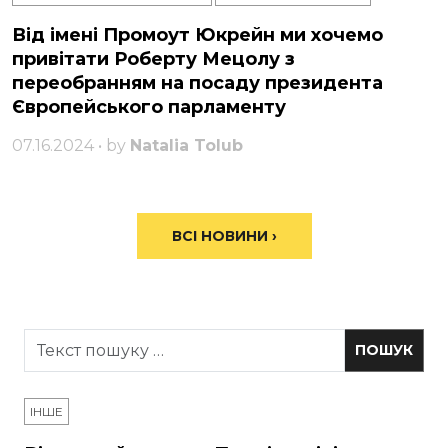
Від імені Промоут Юкрейн ми хочемо
привітати Роберту Мецолу з
переобранням на посаду президента
Європейського парламенту
07.16.2024 • by
Natalia Tolub
ВСІ НОВИНИ ›
ІНШЕ