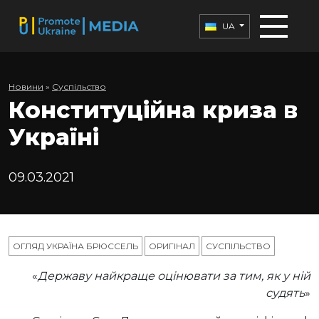
UA
Новини
»
Суспільство
Конституційна криза в
Україні
09.03.2021
ОГЛЯД УКРАЇНА БРЮССЕЛЬ
ОРИГІНАЛ
СУСПІЛЬСТВО
«
Державу найкраще оцінювати за тим, як у ній
судять
»