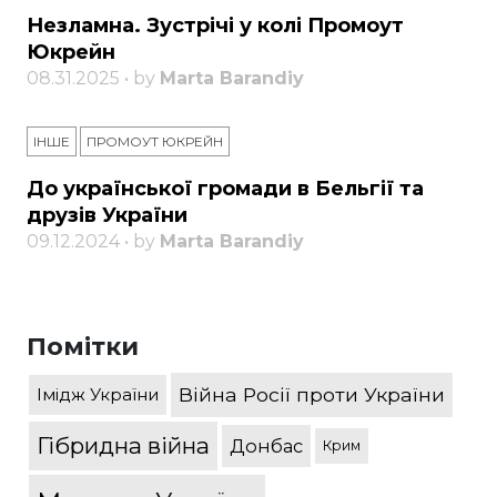
Незламна. Зустрічі у колі Промоут
Юкрейн
08.31.2025 • by
Marta Barandiy
ІНШЕ
ПРОМОУТ ЮКРЕЙН
До української громади в Бельгії та
друзів України
09.12.2024 • by
Marta Barandiy
Помітки
Війна Росії проти України
Імідж України
Гібридна війна
Донбас
Крим