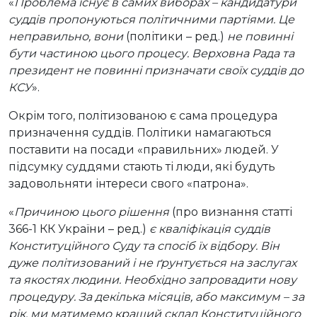
«
Проблема існує в самих виборах – кандидатури
суддів пропонуються політичними партіями. Це
неправильно, вони
(політики – ред.)
не повинні
бути частиною цього процесу. Верховна Рада та
президент не повинні призначати своїх суддів до
КСУ
».
Окрім того, політизованою є сама процедура
призначення суддів. Політики намагаються
поставити на посади «правильних» людей. У
підсумку суддями стають ті люди, які будуть
задовольняти інтереси свого «патрона».
«
Причиною цього рішення
(про визнання статті
366-1 КК України – ред.)
є кваліфікація суддів
Конституційного Суду та спосіб їх відбору. Він
дуже політизований і не ґрунтується на заслугах
та якостях людини. Необхідно запровадити нову
процедуру. За декілька місяців, або максимум – за
рік, ми матимемо кращий склад Конституційного