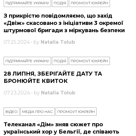
ПІДТРИМАЙТЕ УКРАЇНУ
ПОДІЯ
ПРОМОУТ ЮКРЕЙН
З прикрістю повідомляємо, що захід
«Двіж» скасовано з ініціативи 3 окремої
штурмової бригади з міркувань безпеки
07.25.2024 • by
Natalia Tolub
ПІДТРИМАЙТЕ УКРАЇНУ
ПОДІЯ
ПРОМОУТ ЮКРЕЙН
28 ЛИПНЯ, ЗБЕРІГАЙТЕ ДАТУ ТА
БРОНЮЙТЕ КВИТОК
07.23.2024 • by
Natalia Tolub
ВІДЕО
МЕДІА ПРО НАС
ПРОМОУТ ЮКРЕЙН
Телеканал «Дім» зняв сюжет про
український хор у Бельгії, де співають