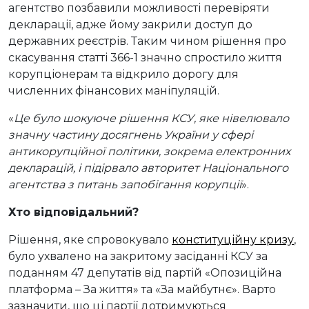
агентство позбавили можливості перевіряти
декларації, адже йому закрили доступ до
державних реєстрів. Таким чином рішення про
скасування статті 366-1 значно спростило життя
корупціонерам та відкрило дорогу для
численних фінансових маніпуляцій.
«
Це було шокуюче рішення КСУ, яке нівелювало
значну частину досягнень України у сфері
антикорупційної політики, зокрема електронних
декларацій, і підірвало авторитет Національного
агентства з питань запобігання корупції
».
Хто відповідальний?
Рішення, яке спровокувало
конституційну кризу
,
було ухвалено на закритому засіданні КСУ за
поданням 47 депутатів від партій «Опозиційна
платформа – За життя» та «За майбутнє». Варто
зазначити, що ці партії дотримуються