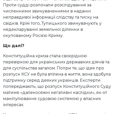
Проти судді розпочали розслідування за
численними звинуваченнями в наданні
неправдивої інформації слідству та тиску на
свідків. Крім того, Тупицького звинувачують у
недекларуванні земельної ділянки в
окупованому Росією Криму.
Що далі?
Конституційна криза стала своєрідною
перевіркою для українських державних діячів та
для суспільства загалом. Попри те, що ідея про
розпуск КСУ не була втілена в життя, вона здобула
підтримку серед деяких українців. Експерти
попереджають, що розпуск Конституційного Суду
матиме «далекосяжні негативні наслідки», як-от
маніпулювання судовою системою у власних
інтересах.