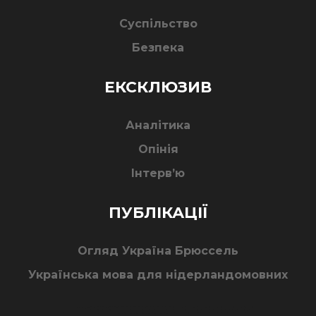
Суспільство
Безпека
ЕКСКЛЮЗИВ
Аналітика
Опінія
Інтерв’ю
ПУБЛІКАЦІЇ
Огляд Україна Брюссель
Українська мова для нідерландомовних