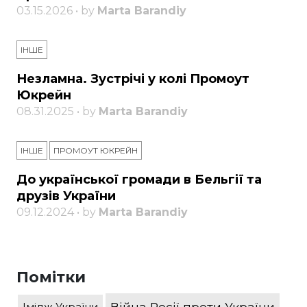
03.15.2026 • by
Marta Barandiy
ІНШЕ
Незламна. Зустрічі у колі Промоут
Юкрейн
08.31.2025 • by
Marta Barandiy
ІНШЕ
ПРОМОУТ ЮКРЕЙН
До української громади в Бельгії та
друзів України
09.12.2024 • by
Marta Barandiy
Помітки
Війна Росії проти України
Імідж України