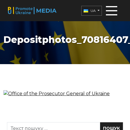
UA
Depositphotos_70816407