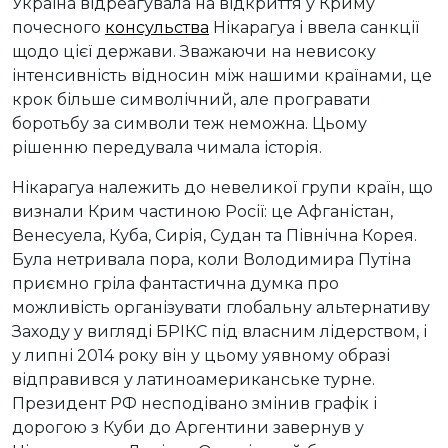
Україна відреагувала на відкриття у Криму
почесного
консульства
Нікарагуа і ввела санкції
щодо цієї держави. Зважаючи на невисоку
інтенсивність відносин між нашими країнами, це
крок більше символічний, але програвати
боротьбу за символи теж неможна. Цьому
рішенню передувала чимала історія.
Нікарагуа належить до невеликої групи країн, що
визнали Крим частиною Росії: це Афганістан,
Венесуела, Куба, Сирія, Судан та Північна Корея.
Була нетривала пора, коли Володимира Путіна
приємно гріла фантастична думка про
можливість організувати глобальну альтернативу
Заходу у вигляді БРІКС під власним лідерством, і
у липні 2014 року він у цьому уявному образі
відправився у латиноамериканське турне.
Президент РФ несподівано змінив графік і
дорогою з Куби до Аргентини завернув у