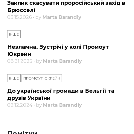
Заклик скасувати проросійський захід в
Брюсселі
03.15.2026 • by
Marta Barandiy
ІНШЕ
Незламна. Зустрічі у колі Промоут
Юкрейн
08.31.2025 • by
Marta Barandiy
ІНШЕ
ПРОМОУТ ЮКРЕЙН
До української громади в Бельгії та
друзів України
09.12.2024 • by
Marta Barandiy
Помітки