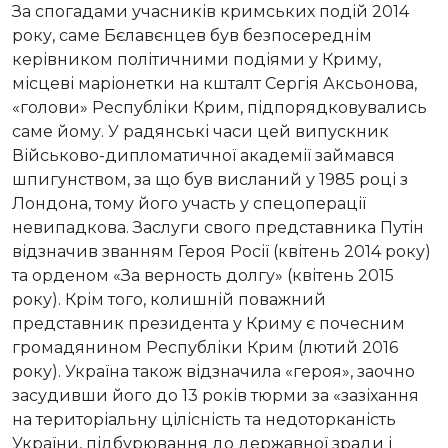
За спогадами учасників кримських подій 2014
року, саме Бєлавєнцев був безпосереднім
керівником політичними подіями у Криму,
місцеві маріонетки на кшталт Сергія Аксьонова,
«голови» Республіки Крим, підпорядковувались
саме йому. У радянські часи цей випускник
Військово-дипломатичної академії займався
шпигунством, за що був висланий у 1985 році з
Лондона, тому його участь у спецоперації
невипадкова. Заслуги свого представника Путін
відзначив званням Героя Росії (квітень 2014 року)
та орденом «За верность долгу» (квітень 2015
року). Крім того, колишній поважний
представник президента у Криму є почесним
громадянином Республіки Крим (лютий 2016
року). Україна також відзначила «героя», заочно
засудивши його до 13 років тюрми за «зазіхання
на територіальну цілісність та недоторканість
України, підбурювання до державної зради і