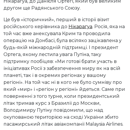
Нікарагуа, до Данієля Ортегі, який був великим
другом ще Радянського Союзу.
Це був «історичний», перший в історії візит
російського керівника до
Нікарагуа
. Росія, яка на
той час вже анексувала Крим та проводила
операцію на Донбасі, була всіляко зацікавлена у
будь-якій міжнародній підтримці. І президент
Ортега, якому лестила увага Путіна, таку
підтримку пообіцяв: «Ми готові брати участь в
ініціативах Росії з забезпечення миру як на всій
планеті, так і в окремих регіонах у вашому
регіоні». На той час ні в кого не було сумніву про
який «мир» і «регіон у регіоні» йдеться. Саме при
поверненні з того турне, коли президентський
літак тримав курс з Бразилії до Москви,
Володимиру Путіну повідомили, що над
окупованою територією на сході України збито
пасажирський літак авіакомпанії Malaysia Airlines.