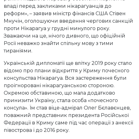
владі перед закликами нікарагуанців до
реформ», – заявив міністр фінансів США Стівен
Мнучін, оголошуючи введення чергових санкцій
проти Нікарагуа у грудні минулого року.
Зважаючи на це, нічого дивного, що офіційній
Росії неважко знайти спільну мову з тими
тираніями.
Українській дипломатії ще влітку 2019 року стало
відомо про плани відкриття у Криму почесного
консульства Нікарагуа. Вся застереження були
проігноровані нікарагуанською стороною.
Окремою обставиною, що мала додатково
принизити Україну, стала особа «почесного
консула». Їм став віце-адмірал Олег Бєлавєнцев,
поважний представник президента Російської
Федерації в Криму саме під час операції з анексії
півострова і до 2016 року.