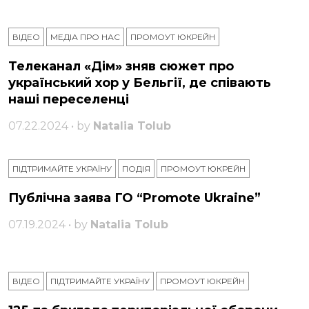
ВІДЕО
МЕДІА ПРО НАС
ПРОМОУТ ЮКРЕЙН
Телеканал «Дім» зняв сюжет про
український хор у Бельгії, де співають
наші переселенці
07.22.2024 • by
Natalia Tolub
ПІДТРИМАЙТЕ УКРАЇНУ
ПОДІЯ
ПРОМОУТ ЮКРЕЙН
Публічна заява ГО “Promote Ukraine”
07.19.2024 • by
Natalia Tolub
ВІДЕО
ПІДТРИМАЙТЕ УКРАЇНУ
ПРОМОУТ ЮКРЕЙН