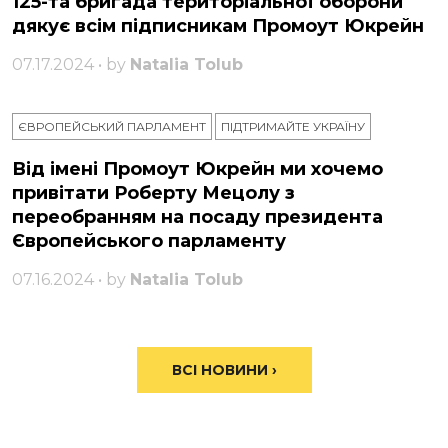
125-та бригада територіальної оборони
дякує всім підписникам Промоут Юкрейн
07.17.2024 • by
Natalia Tolub
ЄВРОПЕЙСЬКИЙ ПАРЛАМЕНТ
ПІДТРИМАЙТЕ УКРАЇНУ
Від імені Промоут Юкрейн ми хочемо
привітати Роберту Мецолу з
переобранням на посаду президента
Європейського парламенту
07.16.2024 • by
Natalia Tolub
ВСІ НОВИНИ ›