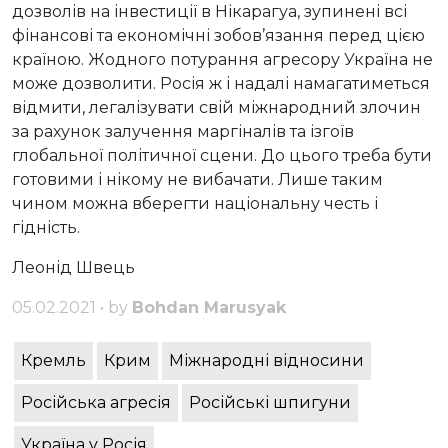
дозволів на інвестиції в Нікарагуа, зупинені всі
фінансові та економічні зобов’язання перед цією
країною. Жодного потурання агресору Україна не
може дозволити. Росія ж і надалі намагатиметься
відмити, легалізувати свій міжнародний злочин
за рахунок залучення маргіналів та ізгоїв
глобальної політичної сцени. До цього треба бути
готовими і нікому не вибачати. Лише таким
чином можна вберегти національну честь і
гідність.
Леонід Швець
05.02.2021 • by
Bohdan Marusyak
Кремль
Крим
Міжнародні відносини
Російська агресія
Російські шпигуни
Україна v Росія