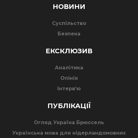
НОВИНИ
Суспільство
Безпека
ЕКСКЛЮЗИВ
Аналітика
Опінія
Інтерв’ю
ПУБЛІКАЦІЇ
Огляд Україна Брюссель
Українська мова для нідерландомовних