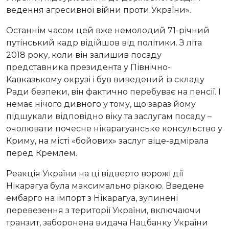
ведення агресивної війни проти України».
Останнім часом цей вже немолодий 71-річний
путінський кадр відійшов від політики. З літа
2018 року, коли він залишив посаду
представника президента у Північно-
Кавказькому окрузі і був виведений із складу
Ради безпеки, він фактично перебуває на пенсії. І
немає нічого дивного у тому, що зараз йому
підшукали відповідно віку та заслугам посаду –
очолювати почесне нікарагуанське консульство у
Криму, на місті «бойових» заслуг віце-адмірала
перед Кремлем.
Реакція України на ці відверто ворожі дії
Нікарагуа була максимально різкою. Введене
ембарго на імпорт з Нікарагуа, зупинені
перевезення з території України, включаючи
транзит, заборонена видача Нацбанку України