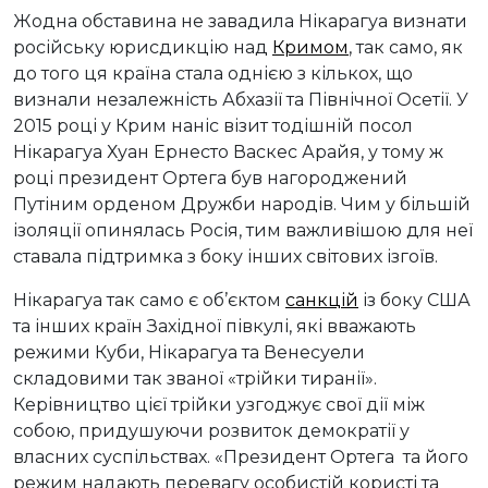
Жодна обставина не завадила Нікарагуа визнати
російську юрисдикцію над
Кримом
, так само, як
до того ця країна стала однією з кількох, що
визнали незалежність Абхазії та Північної Осетії. У
2015 році у Крим наніс візит тодішній посол
Нікарагуа Хуан Ернесто Васкес Арайя, у тому ж
році президент Ортега був нагороджений
Путіним орденом Дружби народів. Чим у більшій
ізоляції опинялась Росія, тим важливішою для неї
ставала підтримка з боку інших світових ізгоїв.
Нікарагуа так само є об’єктом
санкцій
із боку США
та інших країн Західної півкулі, які вважають
режими Куби, Нікарагуа та Венесуели
складовими так званої «трійки тиранії».
Керівництво цієї трійки узгоджує свої дії між
собою, придушуючи розвиток демократії у
власних суспільствах. «Президент Ортега та його
режим надають перевагу особистій користі та