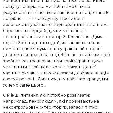
конкретних питаннях Україна досягла великого
поступу, та вірю, що ми побачимо більше
результатів пізніше, після закінчення пандемії. Ще
потрібно – і, на мою думку, Президент
Зеленський уважає це першорядним питанням –
боротися за серця й думки мешканців
неконтрольованих територій. Телеканал «Дім» –
одна з його видатних ідей, як завоювати їхню
симпатію, але я думаю, що українській стороні
доведеться працювати здебільшого над тим, щоб
зробити контрольовані території України дуже
успішними. Щоб люди хотіли поїхати до тієї
частини України, а також сказати де-факто владі у
своєму регіоні: «Дивіться, там набагато краще, ми
хочемо саме цього».
Є й інші питання, які потрібно розв’язати:
наприклад, пенсії людям, які проживають на
неконтрольованих територіях, запаси питної