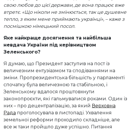
свою любов до цієї
держави, де вона працює вже
втретє.
«Що ніколи не змінюється, так це душевне
тепло, з яким мене приймають українці
», – каже з
посмішкою німецький посол.
Яке найкраще досягнення та найбільша
невдача України під керівництвом
Зеленського?
Я думаю, що Президент заступив на пост із
величезним ентузіазмом та сподіваннями на
зміни. Пропрезидентська більшість у парламенті
спочатку була величезною та стабільною, і
Зеленському вдалося проштовхнути
законопроєкти, які гальмувалися роками. Один із
них – про децентралізацію, за який
Верховна
Рада
проголосувала в листопаді. Ухвалення
земельної реформи проходило складніше, але
все ж таки пройшло дуже успішно. Питання