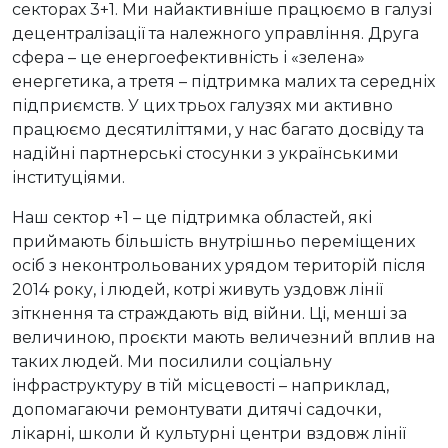
секторах 3+1. Ми найактивніше працюємо в галузі
децентралізації та належного управління. Друга
сфера – це енергоефективність і «зелена»
енергетика, а третя – підтримка малих та середніх
підприємств. У цих трьох галузях ми активно
працюємо десятиліттями, у нас багато досвіду та
надійні партнерські стосунки з українськими
інституціями.
Наш сектор +1 – це підтримка областей, які
приймають більшість внутрішньо переміщених
осіб з неконтрольованих урядом територій після
2014 року, і людей, котрі живуть уздовж лінії
зіткнення та страждають від війни. Ці, менші за
величиною, проєкти мають величезний вплив на
таких людей. Ми посилили соціальну
інфраструктуру в тій місцевості – наприклад,
допомагаючи ремонтувати дитячі садочки,
лікарні, школи й культурні центри вздовж лінії