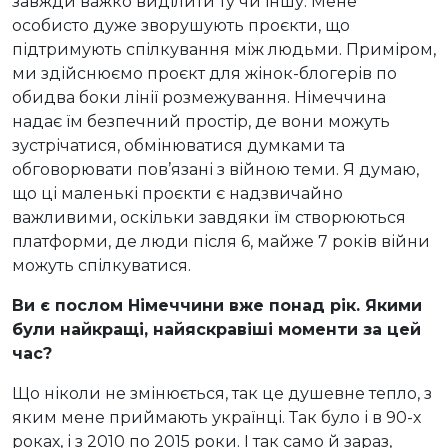
завжди важко виділити ту чи іншу. Мене
особисто дуже зворушують проєкти, що
підтримують спілкування між людьми. Приміром,
ми здійснюємо проєкт для жінок-блогерів по
обидва боки лінії розмежування. Німеччина
надає їм безпечний простір, де вони можуть
зустрічатися, обмінюватися думками та
обговорювати пов’язані з війною теми. Я думаю,
що ці маленькі проєкти є надзвичайно
важливими, оскільки завдяки їм створюються
платформи, де люди після 6, майже 7 років війни
можуть спілкуватися.
Ви є послом Німеччини вже понад рік. Якими
були найкращі, найяскравіші моменти за цей
час?
Що ніколи не змінюється, так це душевне тепло, з
яким мене приймають українці. Так було і в 90-х
роках, і з 2010 по 2015 роки. І так само й зараз,