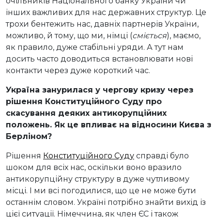
очільників Національного банку України чи
інших важливих для нас державних структур. Це
трохи бентежить нас, давніх партнерів України,
можливо, й тому, що ми, німці (
сміється
), маємо,
як правило, дуже стабільні уряди. А тут нам
досить часто доводиться встановлювати нові
контакти через дуже короткий час.
Україна занурилася у чергову кризу через
рішення Конституційного Суду про
скасування деяких антикорупційних
положень. Як це впливає на відносини Києва з
Берліном?
Рішення
Конституційного Суду
справді було
шоком для всіх нас, оскільки воно вразило
антикорупційну структуру в дуже чутливому
місці. І ми всі погодилися, що це не може бути
останнім словом. Україні потрібно знайти вихід із
цієї ситуації. Німеччина, як член ЄС і також