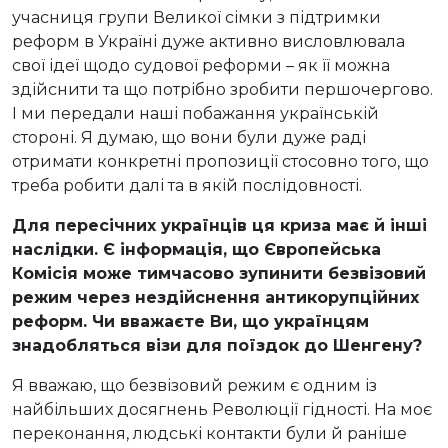
учасниця групи Великої сімки з підтримки
реформ в Україні дуже активно висловлювала
свої ідеї щодо судової реформи – як її можна
здійснити та що потрібно зробити першочергово.
І ми передали наші побажання українській
стороні. Я думаю, що вони були дуже раді
отримати конкретні пропозиції стосовно того, що
треба робити далі та в якій послідовності.
Для пересічних українців ця криза має й інші
наслідки. Є інформація, що Європейська
Комісія може тимчасово зупинити безвізовий
режим через нездійснення антикорупційних
реформ. Чи вважаєте Ви, що українцям
знадобляться візи для поїздок до Шенгену?
Я вважаю, що безвізовий режим є одним із
найбільших досягнень Революції гідності. На моє
переконання, людські контакти були й раніше