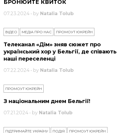
БРОНЮЙТЕ КВИТОК
07.23.2024 • by
Natalia Tolub
ВІДЕО
МЕДІА ПРО НАС
ПРОМОУТ ЮКРЕЙН
Телеканал «Дім» зняв сюжет про
український хор у Бельгії, де співають
наші переселенці
07.22.2024 • by
Natalia Tolub
ПРОМОУТ ЮКРЕЙН
З національним днем ​​Бельгії!
07.21.2024 • by
Natalia Tolub
ПІДТРИМАЙТЕ УКРАЇНУ
ПОДІЯ
ПРОМОУТ ЮКРЕЙН