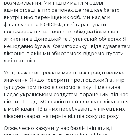
розмежування. Ми підтримали місцеві
адміністрації в тих регіонах, де мешкає багато
внутрішньо переміщених осіб. Ми надали
фінансування ЮНІСЕФ, щоб гарантувати
постачання питної води по обидва боки лінії
зіткнення в Донецькій та Луганській областях. Я
нещодавно була в Краматорську і відвідувала там
лікарню, в якій ми збираємося відремонтувати
лабораторію.
Усі ці важливі проєкти мають насправді велике
значення. Якщо говорити про людський вимір,
тут дуже помітною є допомога, яку Німеччина
надає українським солдатам, пораненим під час
війни. Понад 130 вояків пройшли курс лікування
в моїй країні, 13 із них перебувають у німецьких
лікарнях зараз, на термін від пів року до року.
Отже, чесно кажучи, у нас безліч ініціатив, і