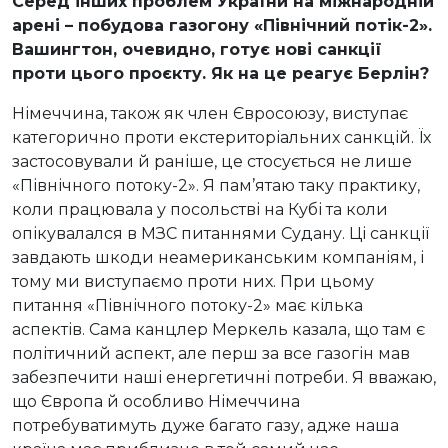
Серед інших проблем України на міжнародній
арені – побудова газогону
«Північний потік-2
».
Вашингтон, очевидно, готує нові санкції
проти цього проєкту. Як на це реагує Берлін?
Німеччина, також як член Євросоюзу, виступає
категорично проти екстериторіальних санкцій. Їх
застосовували й раніше, це стосується не лише
«Північного потоку-2». Я пам’ятаю таку практику,
коли працювала у посольстві на Кубі та коли
опікувалался в МЗС питаннями Судану. Ці санкції
завдають шкоди неамериканським компаніям, і
тому ми виступаємо проти них. При цьому
питання «Північного потоку-2» має кілька
аспектів. Сама канцлер Меркель казала, що там є
політичний аспект, але перш за все газогін мав
забезпечити наші енергетичні потреби. Я вважаю,
що Європа й особливо Німеччина
потребуватимуть дуже багато газу, адже наша