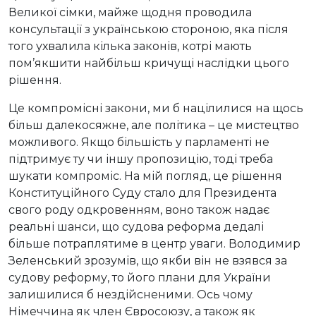
Великої сімки, майже щодня проводила
консультації з українською стороною, яка після
того ухвалила кілька законів, котрі мають
пом’якшити найбільш кричущі наслідки цього
рішення.
Це компромісні закони, ми б націлилися на щось
більш далекосяжне, але політика – це мистецтво
можливого. Якщо більшість у парламенті не
підтримує ту чи іншу пропозицію, тоді треба
шукати компроміс. На мій погляд, це рішення
Конституційного Суду стало для Президента
свого роду одкровенням, воно також надає
реальні шанси, що судова реформа дедалі
більше потраплятиме в центр уваги. Володимир
Зеленський зрозумів, що якби він не взявся за
судову реформу, то його плани для України
залишилися б нездійсненими. Ось чому
Німеччина як член Євросоюзу, а також як