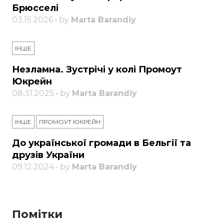
Брюсселі
03.15.2026 • by
Marta Barandiy
ІНШЕ
Незламна. Зустрічі у колі Промоут
Юкрейн
08.31.2025 • by
Marta Barandiy
ІНШЕ
ПРОМОУТ ЮКРЕЙН
До української громади в Бельгії та
друзів України
09.12.2024 • by
Marta Barandiy
Помітки