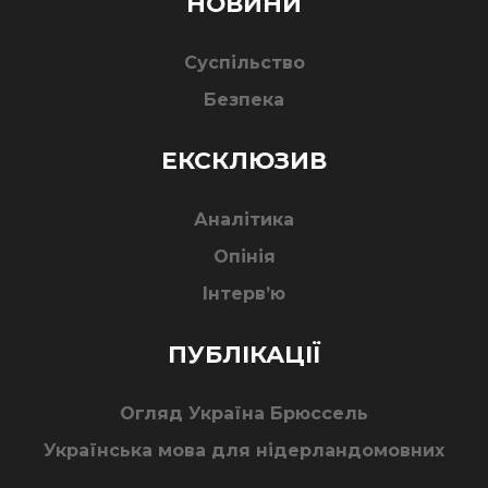
НОВИНИ
Суспільство
Безпека
ЕКСКЛЮЗИВ
Аналітика
Опінія
Інтерв’ю
ПУБЛІКАЦІЇ
Огляд Україна Брюссель
Українська мова для нідерландомовних