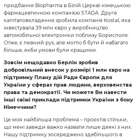
придбання Biopharma в Білій Церкві німецькою
фармацевтичною компанією STADA. Друге
капіталовкладення зробила компанія Kostal, яка
інвестувала 39 млн євро у виробництво
автомобільної електроніки поблизу Борисполя.
Отже, є певний рух, але могло б бути й набагато
більше, якби умови були кращими.
Зовсім нещодавно Берлін зробив
добровільний внесок у розмірі 1 млн євро на
підтримку Плану дій Ради Європи для
України у сферах прав людини, верховенства
права та демократії. Чи можете Ви навести
інші свіжі приклади підтримки України з боку
Німеччини?
Це моя найбільша проблема – проєктів стільки,
що мені завжди важко назвати лише деякі з них.
Нашу підтримку зосереджено здебільшого в