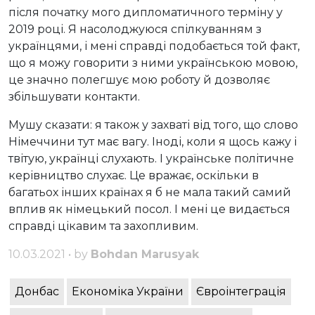
після початку мого дипломатичного терміну у
2019 році. Я насолоджуюся спілкуванням з
українцями, і мені справді подобається той факт,
що я можу говорити з ними українською мовою,
це значно полегшує мою роботу й дозволяє
збільшувати контакти.
Мушу сказати: я також у захваті від того, що слово
Німеччини тут має вагу. Іноді, коли я щось кажу і
твітую, українці слухають. І українське політичне
керівництво слухає. Це вражає, оскільки в
багатьох інших країнах я б не мала такий самий
вплив як німецький посол. І мені це видається
справді цікавим та захопливим.
10.03.2021 • by
Bohdan Marusyak
Донбас
Економіка України
Євроінтеграція