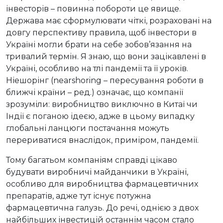
інвесторів – повинна побороти це явище.
Держава має сформулювати чіткі, розраховані на
довгу перспективу правила, щоб інвестори в
Україні могли брати на себе зобов’язання на
тривалий термін. Я знаю, що вони зацікавлені в
Україні, особливо на тлі пандемії та її уроків.
Ніешорінг (nearshoring – пересування роботи в
ближчі країни – ред.) означає, що компанії
зрозуміли: виробництво виключно в Китаї чи
Індії є поганою ідеєю, адже в цьому випадку
глобальні ланцюги постачання можуть
перериватися внаслідок, приміром, пандемії.
Тому багатьом компаніям справді цікаво
будувати виробничі майданчики в Україні,
особливо для виробництва фармацевтичних
препаратів, адже тут існує потужна
фармацевтична галузь. До речі, однією з двох
найбільших інвестицій останнім часом стало