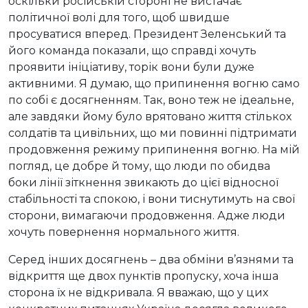
оскільки російській стороні не вистачає
політичної волі для того, щоб швидше
просуватися вперед. Президент Зеленський та
його команда показали, що справді хочуть
проявити ініціативу, торік вони були дуже
активними. Я думаю, що припинення вогню само
по собі є досягненням. Так, воно теж не ідеальне,
але завдяки йому було врятовано життя стількох
солдатів та цивільних, що ми повинні підтримати
продовження режиму припинення вогню. На мій
погляд, це добре й тому, що люди по обидва
боки лінії зіткнення звикають до цієї відносної
стабільності та спокою, і вони тиснутимуть на свої
сторони, вимагаючи продовження. Адже люди
хочуть повернення нормального життя.
Серед інших досягнень – два обміни в’язнями та
відкриття ще двох пунктів пропуску, хоча інша
сторона їх не відкривала. Я вважаю, що у цих