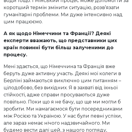
води тощо. І Мінський процес може допомогти за
коротший термін змінити ситуацію, розв’язати
гуманітарні проблеми. Ми дуже інтенсивно над
цим працюємо.
А як щодо Німеччини та Франції? Деякі
експерти вважають, що представники цих
країн повинні бути більш залученими до
процесу.
Мені здається, що Німеччина та Франція вже
беруть дуже активну участь. Деякі мої колеги в
Берліні займаються виключно цим питанням –
цілодобово, без вихідних. Я в захваті від їхньої
стійкості, адже справи просуваються дуже
повільно. Поки що я не бачу, що ще ми могли б
зробити. Ми намагаємося бути посередниками
між Росією та Україною. У нас були певні успіхи,
але зараз немає нічого надзвичайного. Ми
будемо вести далі цей, з нашого погляду,