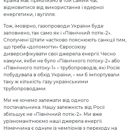
країна має приблизно в той самий час
відмовитися від використання і ядерної
енергетики, і вугілля.
Тож, імовірно, газопроводи України буде
заповнено, так само як і «Північний потік-2».
Сполучені Штати частково пояснюють санкції тим,
що треба «допомогти» Євросоюзу
диверсифікувати свої джерела енергії. Чесно
кажучи, якби не було «Північного потоку-2» або
«Північного потоку-1» – трубопроводів, які Росія
побудувала в обхід України, – ми б імпортували
таку ж кількість газу українськими
трубопроводами.
Ми не хочемо залежати від одного
постачальника. Нашу залежність від Росії
збільшує не «Північний потік-2». Ми вже
урізноманітнюємо наші джерела енергії.
Німеччина є одним із чемпіонів з переходу на