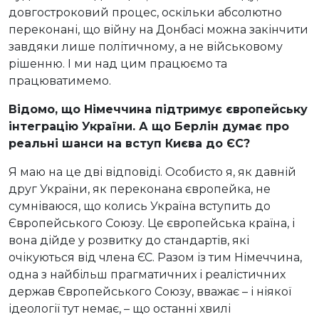
довгостроковий процес, оскільки абсолютно
переконані, що війну на Донбасі можна закінчити
завдяки лише політичному, а не військовому
рішенню. І ми над цим працюємо та
працюватимемо.
Відомо, що Німеччина підтримує європейську
інтеграцію України. А що Берлін думає про
реальні шанси на вступ Києва до ЄС?
Я маю на це дві відповіді. Особисто я, як давній
друг України, як переконана європейка, не
сумніваюся, що колись Україна вступить до
Європейського Союзу. Це європейська країна, і
вона дійде у розвитку до стандартів, які
очікуються від члена ЄС. Разом із тим Німеччина,
одна з найбільш прагматичних і реалістичних
держав Європейського Союзу, вважає – і ніякої
ідеології тут немає, – що останні хвилі