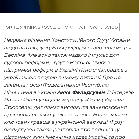
ОГЛЯД УКРАЇНА БРЮССЕЛЬ
ОРИГІНАЛ
СУСПІЛЬСТВО
Недавнє рішення Конституційного Суду
України
щодо антикорупційних реформ стало шоком для
Берліна. Але воно також надало імпульс для
судової реформи, і група
Великої сімки
з
підтримки реформ в Україні тісно співпрацює з
українською владою в цьому питанні
.
Про це
заявила посол Федеративної Республіки
Німеччина в Україні
Анка Фельдгузен
. В інтерв’ю
Наталії Річардсон для журналу «Огляд Україна
Брюссель»
дипломат висловила занепокоєння
правовою незахищеністю та постійною зміною
ключових гравців в українській верхівці. Фрау
Фельдгузен також розповіла про величезну
підтримку, яку Німеччина надає Україні, та про