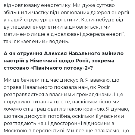
відновлювану енергетику. Ми дуже суттєво
збільшили частку відновлюваних джерел енергії
у нашій структурі енергетики. Коли-небудь від
вуглецевої енергетики відмовляться, і ми
матимемо лише відновлювані джерела енергії,
такі як «зелений» водень.
А як отруєння Алєксєя Навального змінило
настрій у Німеччині щодо Росії,
зокрема
стосовно «Північн
ого пот
оку-2
»?
Ми це бачили під час дискусій. Я вважаю, що
справа Навального показала нам, як Росія
розправляється з власними громадянами. І це
порушило питання про те, наскільки тісно ми
хочемо співпрацювати з такою країною. Я думаю,
що така дискусія потрібна, оскільки її учасники
розглядають наші двосторонні відносини з
Москвою в перспективі. Ми все ще вважаємо, що