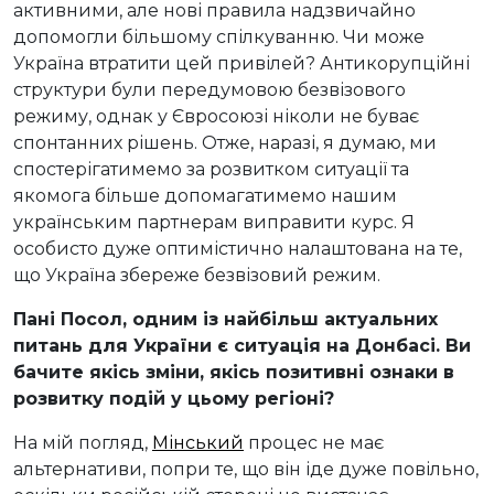
активними, але нові правила надзвичайно
допомогли більшому спілкуванню. Чи може
Україна втратити цей привілей? Антикорупційні
структури були передумовою безвізового
режиму, однак у Євросоюзі ніколи не буває
спонтанних рішень. Отже, наразі, я думаю, ми
спостерігатимемо за розвитком ситуації та
якомога більше допомагатимемо нашим
українським партнерам виправити курс. Я
особисто дуже оптимістично налаштована на те,
що Україна збереже безвізовий режим.
Пані Посол, одним
із найбільш актуальних
питань для України є ситуація на Донбасі. Ви
бачите якісь зміни, якісь позитивні ознаки
в
розвитку подій у цьому регіоні?
На мій погляд,
Мінський
процес не має
альтернативи, попри те, що він іде дуже повільно,