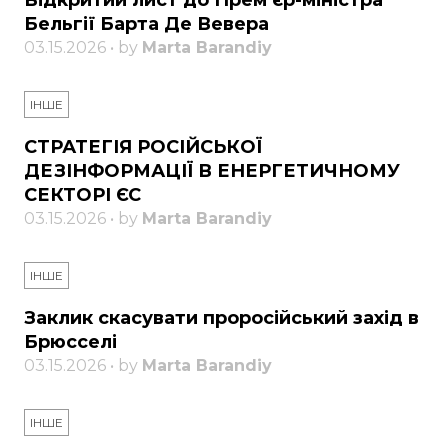
Відкритий лист до Прем’єр-міністра
Бельгії Барта Де Вевера
03.15.2026 • by
Marta Barandiy
ІНШЕ
СТРАТЕГІЯ РОСІЙСЬКОЇ
ДЕЗІНФОРМАЦІЇ В ЕНЕРГЕТИЧНОМУ
СЕКТОРІ ЄС
03.15.2026 • by
Marta Barandiy
ІНШЕ
Заклик скасувати проросійський захід в
Брюсселі
03.15.2026 • by
Marta Barandiy
ІНШЕ