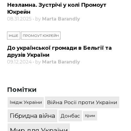
Незламна. Зустрічі у колі Промоут
Юкрейн
08.31.2025 • by
Marta Barandiy
ІНШЕ
ПРОМОУТ ЮКРЕЙН
До української громади в Бельгії та
друзів України
09.12.2024 • by
Marta Barandiy
Помітки
Війна Росії проти України
Імідж України
Гібридна війна
Донбас
Крим
Мир для України