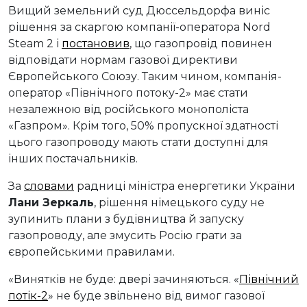
Вищий земельний суд Дюссельдорфа виніс
рішення за скаргою компанії-оператора Nord
Steam 2 і
постановив
, що газопровід повинен
відповідати нормам газової директиви
Європейського Союзу. Таким чином, компанія-
оператор «Північного потоку-2» має стати
незалежною від російського монополіста
«Газпром». Крім того, 50% пропускної здатності
цього газопроводу мають стати доступні для
інших постачальників.
За
словами
радниці міністра енергетики України
Лани Зеркаль
, рішення німецького суду не
зупинить плани з будівництва й запуску
газопроводу, але змусить Росію грати за
європейськими правилами.
«Винятків не буде: двері зачиняються. «
Північний
потік-2
» не буде звільнено від вимог газової