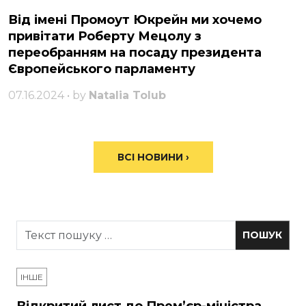
Від імені Промоут Юкрейн ми хочемо
привітати Роберту Мецолу з
переобранням на посаду президента
Європейського парламенту
07.16.2024 • by
Natalia Tolub
ВСІ НОВИНИ ›
ІНШЕ