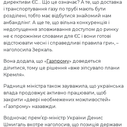
директиви ЄС… Що це означає? А те, що доставка
і транспортування газу по трубі мають бути
розділені, тобто має відбутися знайомий нам
анбандлінг. А ще те, що вільна конкуренція і
недопущення зловживання доступом до ринку
не є порожніми словами для ЄС і вони готові
відстоювати чесні і справедливі правила гри», –
наголосила Зеркаль.
Вона додала, що «
Газпрому
» доведеться
ділитися, тому це рішення «вже зіпсувало плани
Кремля».
Радниця міністра також зауважила, що українська
влада продовжує активно працювати, щоб
закрити «двері необмежених можливостей»
«Газпрому» назавжди.
Водночас прем’єр-міністр України Денис
Шмигаль вкотре наголосив, що позиція держави