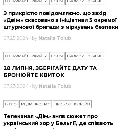
ПІДТРИМАЙТЕ УКРАЇНУ
ПОДІЯ
ПРОМОУТ ЮКРЕЙН
З прикрістю повідомляємо, що захід
«Двіж» скасовано з ініціативи 3 окремої
штурмової бригади з міркувань безпеки
07.25.2024 • by
Natalia Tolub
ПІДТРИМАЙТЕ УКРАЇНУ
ПОДІЯ
ПРОМОУТ ЮКРЕЙН
28 ЛИПНЯ, ЗБЕРІГАЙТЕ ДАТУ ТА
БРОНЮЙТЕ КВИТОК
07.23.2024 • by
Natalia Tolub
ВІДЕО
МЕДІА ПРО НАС
ПРОМОУТ ЮКРЕЙН
Телеканал «Дім» зняв сюжет про
український хор у Бельгії, де співають