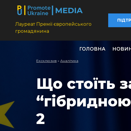
ПІДТ
Лауреат Премії європейського
громадянина
ГОЛОВНА
НОВИ
Ексклюзив
»
Аналітика
Що стоїть 
“гібридною
2