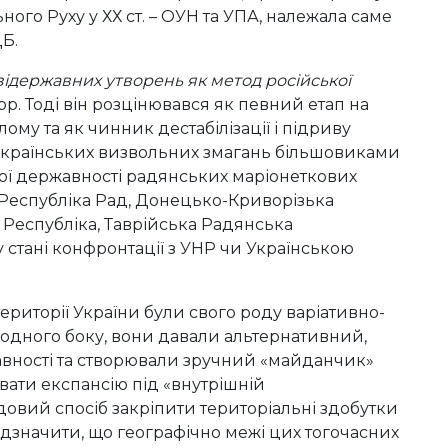
ого Руху у ХХ ст. – ОУН та УПА, належала саме
Б.
зідержавних утворень
як метод російської
рр. Тоді він розцінювався як певний етап на
лому та як чинник дестабілізації і підриву
 українських визвольних змагань більшовиками
ої державності радянських маріонеткових
 Республіка Рад, Донецько-Криворізька
Республіка, Таврійська Радянська
у стані конфронтації з УНР чи Українською
території України були свого роду варіативно-
одного боку, вони давали альтернативний,
авності та створювали зручний «майданчик»
вати експансію під «внутрішній
довий спосіб закріпити територіальні здобутки
 відзначити, що географічно межі цих тогочасних