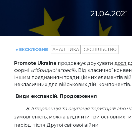
21.04.2021
● ЕКСКЛЮЗИВ
АНАЛІТИКА
СУСПІЛЬСТВО
Promote
Ukraine
продовжує друкувати
дослі
формі
«гібридної агресії»
. Від класичної конве
іншим поєднанням традиційних елементів війн
некласичних для військових дій, компонентів.
Види експансій. Продовження
8.
Інтервенція та окупація територій або 
зумовленість, можна виділити три основних ти
період після Другої світової війни.