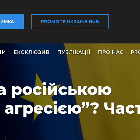
РИМКА
PROMOTE UKRAINE HUB
НИ
ЕКСКЛЮЗИВ
ПУБЛІКАЦІЇ
ПРО НАС
PR
за російською
 агресією”? Час