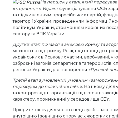
На першому етапі, який передував 
інтервенції в Україні
, функціонування ФСБ хар
та підживленням проросійських партій, фондів
території України, проведенням інформаційно
політикум України, отриманням керівних посад
сектору та ВПК України.
Другий етап почався з анексією Криму та втор
мітингів на підтримку Росії, підготовці до пр
українських військових частин, вербуванні, у к
озброєнні загонів сепаратистів та терористів, 
регіонах України для поширення
«Русской вес
Третій етап зумовлений умовним «замороження
переходом до позиційної війни
. На ньому дія
та контррозвідці, організації і підготовці зах
характеру, проникненні у середовище
СБУ
.
Пріоритетність діяльності спецслужб є законом
внутрішню і зовнішню опору всіх жорстких пол