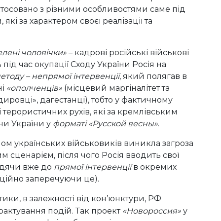
тосовано з різними особливостями саме під
, які за характером своєї реалізації та
елені чоловічки»
– кадрові російські військові
 під час окупації Сходу України Росія на
етоду – непрямої інтервенції
, який полягав в
ні
«ополченців»
(місцевий маргіналітет та
адировці», дагестанці), тобто у фактичному
 терористичних рухів, які за кремлівським
ни України у
форматі «Русской весны»
.
пом українських військовиків виникла загроза
сценарієм, після чого Росія вводить свої
одячи вже до
прямої інтервенції
в окремих
іційно заперечуючи це).
тики, в залежності від кон’юнктури, РФ
рактування подій. Так проект
«Новороссия»
у