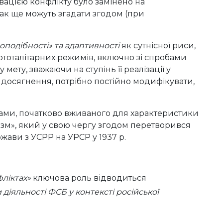
вацією конфлікту було замінено на
днак ще можуть згадати згодом (при
подібності» та адаптивності
як сутнісної риси,
ототалітарних режимів, включно зі спробами
 мету, зважаючи на ступінь її реалізації у
и досягнення, потрібно постійно модифікувати,
ками, початково вживаного для характеристики
лізм», який у свою чергу згодом перетворився
ржави з УСРР на УРСР у 1937 р.
ліктах»
ключова роль відводиться
 діяльності ФСБ у контексті російської