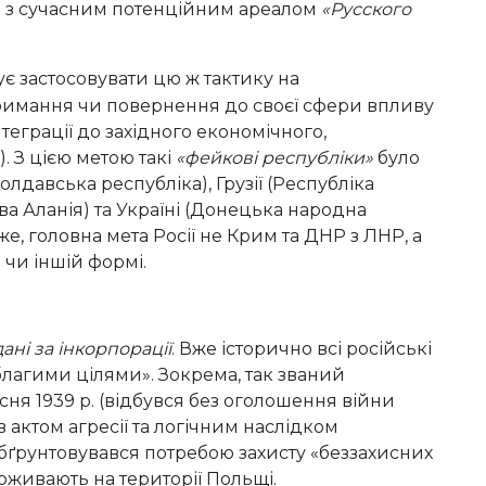
я з сучасним потенційним ареалом
«Русского
є застосовувати цю ж тактику на
тримання чи повернення до своєї сфери впливу
еграції до західного економічного,
). З цією метою такі
«фейкові республіки»
було
давська республіка), Грузії (Республіка
ва Аланія) та Україні (Донецька народна
е, головна мета Росії не Крим та ДНР з ЛНР, а
 чи іншій формі.
дані за інкорпорації
. Вже історично всі російські
агими цілями». Зокрема, так званий
сня 1939 р. (відбувся без оголошення війни
 актом агресії та логічним наслідком
бґрунтовувався потребою захисту «беззахисних
роживають на території Польщі.