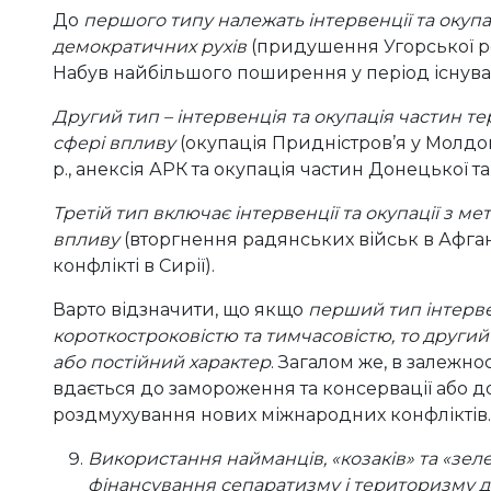
До
першого типу належать інтервенції та окуп
демократичних рухів
(придушення Угорської рев
Набув найбільшого поширення у період існуван
Другий тип – інтервенція та окупація частин те
сфері впливу
(окупація Придністров’я у Молдові 1
р., анексія АРК та окупація частин Донецької та 
Третій тип включає інтервенції та окупації з 
впливу
(вторгнення радянських військ в Афганіс
конфлікті в Сирії).
Варто відзначити, що якщо
перший тип інтерве
короткостроковістю та тимчасовістю, то другий
або постійний характер
. Загалом же, в залежно
вдається до замороження та консервації або 
роздмухування нових міжнародних конфліктів.
Використання найманців, «козаків» та «зеле
фінансування сепаратизму і територизму д