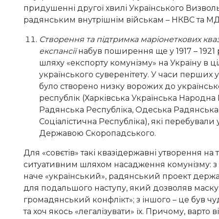
придушенні другої хвилі Українського Визвольн
радянським внутрішнім військам – НКВС та МД
Створення та підтримка маріонеткових ква
експансії
набув поширення ще у 1917 – 1921 
шляху «експорту комунізму» на Україну в ці
українського суверенітету. У часи перших
було створено низку ворожих до українськ
республік (Харківська Українська Народна
Радянська Республіка, Одеська Радянська 
Соціалістична Республіка), які перебували 
Державою Скоропадського.
Для «совєтів» такі квазідержавні утворення на 
ситуативним шляхом насадження комунізму: з 
наче «український», радянський проект держ
для подальшого наступу, який дозволяв маску
громадянський конфлікт»; з іншого – це був чу
та хоч якось «легалізувати» їх. Причому, варто