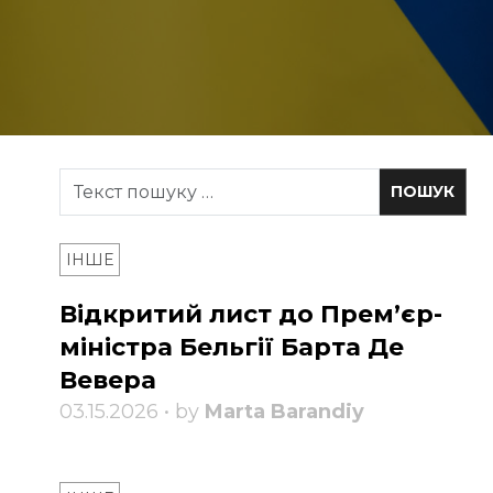
ІНШЕ
Відкритий лист до Прем’єр-
міністра Бельгії Барта Де
Вевера
03.15.2026 • by
Marta Barandiy