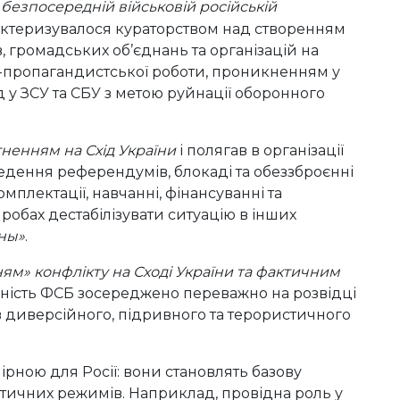
безпосередній військовій російській
актеризувалося кураторством над створенням
, громадських об’єднань та організацій на
-пропагандистської роботи, проникненням у
 у ЗСУ та СБУ з метою руйнації оборонного
гненням на Схід України
і полягав в організації
оведення референдумів, блокаді та обеззброєнні
омплектації, навчанні, фінансуванні та
спробах дестабілізувати ситуацію в інших
ны»
.
м» конфлікту на Сході України та фактичним
льність ФСБ зосереджено переважно на розвідці
одів диверсійного, підривного та терористичного
ірною для Росії: вони становлять базову
ітичних режимів. Наприклад, провідна роль у