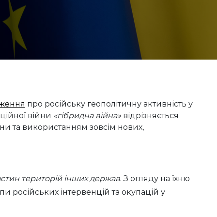
дження
про російську геополітичну активність у
нційної війни
«гібридна війна»
відрізняється
и та використанням зовсім нових,
частин територій інших держав
. З огляду на їхню
пи російських інтервенцій та окупацій у