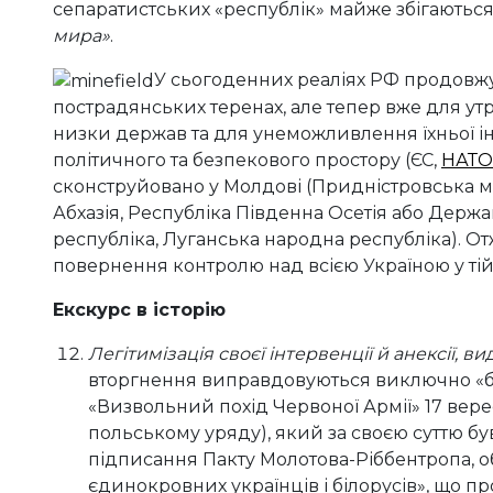
сепаратистських «республік» майже збігаютьс
мира»
.
У сьогоденних реаліях РФ продовжу
пострадянських теренах, але тепер вже для у
низки держав та для унеможливлення їхньої інт
політичного та безпекового простору (ЄС,
НАТО
сконструйовано у Молдові (Придністровська мол
Абхазія, Республіка Південна Осетія або Держа
республіка, Луганська народна республіка). Отж
повернення контролю над всією Україною у тій
Екскурс в історію
Легітимізація своєї інтервенції й анексії, ви
вторгнення виправдовуються виключно «бл
«Визвольний похід Червоної Армії» 17 вере
польському уряду), який за своєю суттю був
підписання Пакту Молотова-Ріббентропа, о
єдинокровних українців і білорусів», що п