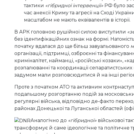
тактики
«гібридної інтервенції»
РФ було зас
час анексії Криму та агресії на Сході України
масштабом не мають еквівалентів в історії.
В АРК головною рушійної силою виступили
«з
без ідентифікаційних ознак на формі. Натомість
початку вдалася до ще більш завуальованого
м
організації, підтримці, озброєнні та фінансуван
криміналітет, найманці, «російські козаки», «к
розпалюванні та координації сепаратистських і
задумом мали розповсюдитися й на інші регіо
Проте з початком АТО та активним контрнасту
подальшому розгортанню подій за московським 
регулярні війська, відповідно де-факто перех
районах Донецької та Луганської областей (оф
Аналогічно до
«гібридної»
військової так
трансформує й саме ідеологічне та політичне т