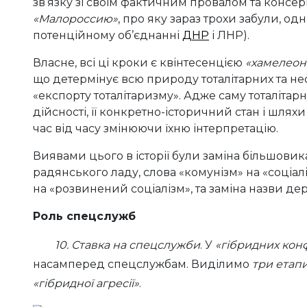
зв’язку зі своїм фактичним провалом та консер
«Малороссию»
, про яку зараз трохи забули, о
потенційному об’єднанні
ДНР
і ЛНР).
Власне, всі ці кроки є квінтесенцією
«хамелеоно
що детермінує всю природу тоталітарних та не
«експорту тоталітаризму». Адже саму тоталітарну
дійсності, її конкретно-історичний стан і шлях
час від часу змінюючи їхню інтерпретацію.
Виявами цього в історії були заміна більшови
радянського ладу, слова «комунізм» на «соціа
на «розвинений соціалізм», та заміна назви де
Роль спецслужб
10.
Ставка на спецслужби
. У
«гібридних конф
насамперед спецслужбам. Виділимо
три етапи
«гібридної агресії»
.