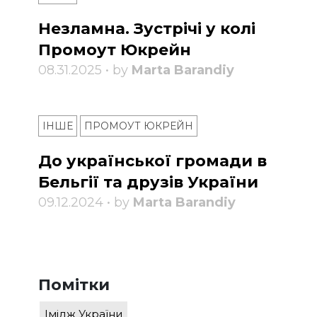
Незламна. Зустрічі у колі
Промоут Юкрейн
08.31.2025 • by
Marta Barandiy
ІНШЕ
ПРОМОУТ ЮКРЕЙН
До української громади в
Бельгії та друзів України
09.12.2024 • by
Marta Barandiy
Помітки
Імідж України