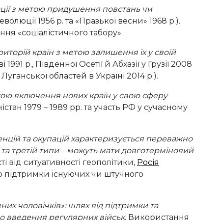
ації з метою придушення повстань чи
олюції 1956 р. та «Празької весни» 1968 р.).
ня «соціалістичного табору».
риторій країн з метою залишення їх у своїй
991 р., Південної Осетії й Абхазії у Грузії 2008
Луганської областей в Україні 2014 р.).
метою включення нових країн у свою сферу
тан 1979 – 1989 рр. та участь РФ у сучасному
нцій та окупацій характеризується переважно
 та третій типи – можуть мати довготерміновий
сті від ситуативності геополітики,
Росія
до підтримки існуючих чи штучного
них чоловічків»: шлях від підтримки та
о введення регулярних військ
. Використання