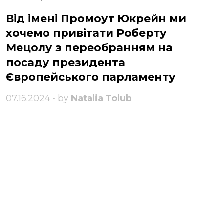
Від імені Промоут Юкрейн ми
хочемо привітати Роберту
Мецолу з переобранням на
посаду президента
Європейського парламенту
07.16.2024 • by
Natalia Tolub