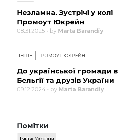
Незламна. Зустрічі у колі
Промоут Юкрейн
08.31.2025 • by
Marta Barandiy
ІНШЕ
ПРОМОУТ ЮКРЕЙН
До української громади в
Бельгії та друзів України
09.12.2024 • by
Marta Barandiy
Помітки
Імідж України