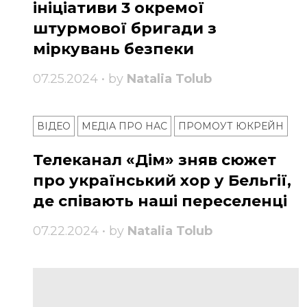
ініціативи 3 окремої
штурмової бригади з
міркувань безпеки
07.25.2024 • by
Natalia Tolub
ВІДЕО
МЕДІА ПРО НАС
ПРОМОУТ ЮКРЕЙН
Телеканал «Дім» зняв сюжет
про український хор у Бельгії,
де співають наші переселенці
07.22.2024 • by
Natalia Tolub