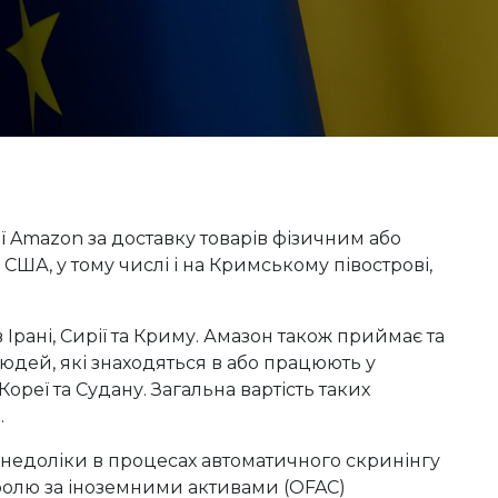
 Amazon за доставку товарів фізичним або
США, у тому числі і на Кримському півострові,
Ірані, Сирії та Криму. Амазон також приймає та
людей, які знаходяться в або працюють у
ореї та Судану. Загальна вартість таких
.
 недоліки в процесах автоматичного скринінгу
ролю за іноземними активами (OFAC)