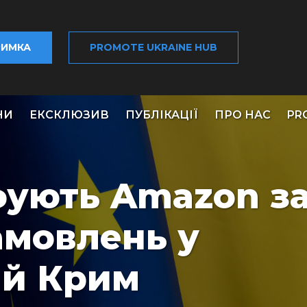
РИМКА
PROMOTE UKRAINE HUB
НИ
ЕКСКЛЮЗИВ
ПУБЛІКАЦІЇ
ПРО НАС
PR
ують Amazon з
амовлень у
ий Крим