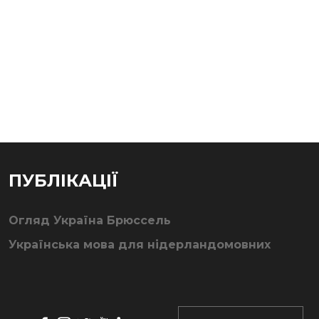
ПУБЛІКАЦІЇ
Огляд Україна Брюссель
Українська мова для нідерландомовних