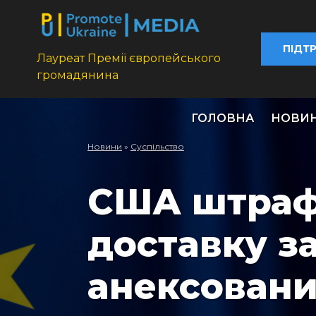
ПІДТ
Лауреат Премії європейського
громадянина
ГОЛОВНА
НОВИ
Новини
»
Суспільство
США штраф
доставку з
анексован