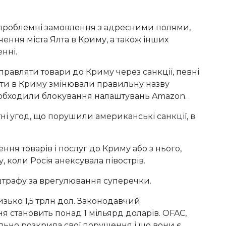
 проблемні замовлення з адресними полями,
чення міста Ялта в Криму, а також інших
нні.
равляти товари до Криму через санкції, певні
нти в Криму змінювали правильну назву
 обходили блокування налаштувань Amazon.
тні угод, що порушили американські санкції, в
ння товарів і послуг до Криму або з нього,
, коли Росія анексувала півострів.
штрафу за врегулювання суперечки.
зько 1,5 трлн дол. Законодавчий
 становить понад 1 мільярд доларів. OFAC,
льно розкрила свої порушення і що вони є