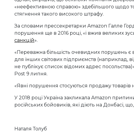
«неефективною справою» здебільшого щодо това
стягнення такого високого штрафу.
За словами прессекретарки Amazon Галле Гор
порушення ще в 2016 році, «і вжив великих з
санкцій
».
«Переважна більшість очевидних порушень є
для інших світових підприємств (наприклад, ві
не публікує список відомих адрес посольства)»
Post 9 липня.
«Явні порушення стосуються продажу товарів н
У 2018 році Україна закликала Amazon припин
російських бойовиків, які діють на Донбасі, що
Наталя Толуб