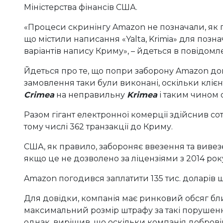
Міністерства фінансів США.
«Процеси скринінгу Amazon не позначали, як
що містили написання «Yalta, Krimia» для позна
варіантів напису Криму», – йдеться в повідомле
Йдеться про те, що попри заборону Amazon доп
замовлення таки були виконані, оскільки кліє
Crimea
на неправильну
Krimea
і таким чином
Разом гігант електронної комерції здійснив со
тому числі 362 транзакції до Криму.
США, як правило, забороняє ввезення та вивезе
якщо це не дозволено за ліцензіями з 2014 року
Amazon погодився заплатити 135 тис. доларів 
Для довідки, компанія має ринковий обсяг бли
максимальний розмір штрафу за такі порушення
однак, вирішив, що оскільки компанія доброві