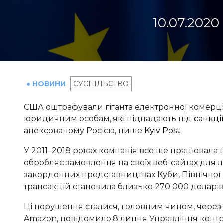
10.07.2020
● НОВИНИ
СУСПІЛЬСТВО
США оштрафували гіганта електронної комерції
юридичним особам, які підпадають під
санкції
анексованому Росією, пише
Kyiv Post
.
У 2011–2018 роках компанія все ще працювала в 
обробляє замовлення на своїх веб-сайтах для 
закордонних представництвах Куби, Північної К
трансакцій становила близько 270 000 доларів
Ці порушення сталися, головним чином, через
Amazon, повідомило 8 липня Управління конт