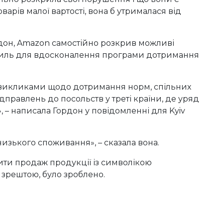
рів малої вартості, вона б утрималася від
дон, Amazon самостійно розкрив можливі
усиль для вдосконалення програми дотримання
 викликами щодо дотримання норм, спільних
дправлень до посольств у треті країни, де уряд
, – написала Гордон у повідомленні для Kyiv
изького споживання», – сказала вона.
ити продаж продукції із символікою
, зрештою, було зроблено.