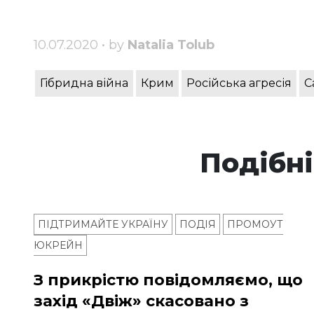
10.07.2020 • by
Natalia Tolub
Гібридна війна
Крим
Російська агресія
С
Подібні
ПІДТРИМАЙТЕ УКРАЇНУ
ПОДІЯ
ПРОМОУТ
ЮКРЕЙН
З прикрістю повідомляємо, що
захід «Двіж» скасовано з