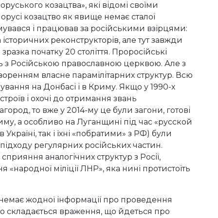
оруського козацтва», які відомі своїми
лорусі козацтво як явище немає сталої
ормувався і працював за російськими взірцями:
 історичних реконструкторів, але тут завжди
зразка початку 20 століття. Проросійські
ть з Російською православною церквою. Але з
воренням власне парамілітарних структур. Всю
ання на Донбасі і в Криму. Якщо у 1990-х
троїв і охочі до отримання звань
город, то вже у 2014-му це були загони, готові
иму, а особливо на Луганщині під час «русской
Україні, так і їхні «побратими» з РФ) були
ідходу регулярних російських частин.
 сприяння аналогічних структур з Росії,
 «народної міліції ЛНР», яка нині протистоїть
немає жодної інформації про проведення
то складається враження, що йдеться про