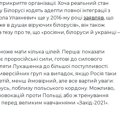
прикриття організації. Хоча реальний стан
 Білорусі ходять адепти повної інтеграції з
ола Улахневич ще у 2016-му році
заявляв
, що
же в душах віруючих білорусів», він також
зу про те, що «росіяни, білоруси й українці –
може мати кілька цілей. Перша: показати
є проросійські сили, готові до силового
ляти Лукашенка до більшої поступливості.
диверсійних груп на випадок, якщо Росія таки
етій, менш ймовірний, але все вартий уваги:
русь, поблизу польського кордону. Можливо,
ровокацій проти Польщі, або ж тренування
 перед великим навчаннями «Захід-2021».