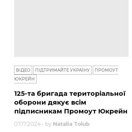
ВІДЕО
ПІДТРИМАЙТЕ УКРАЇНУ
ПРОМОУТ
ЮКРЕЙН
125-та бригада територіальної
оборони дякує всім
підписникам Промоут Юкрейн
07.17.2024 • by
Natalia Tolub