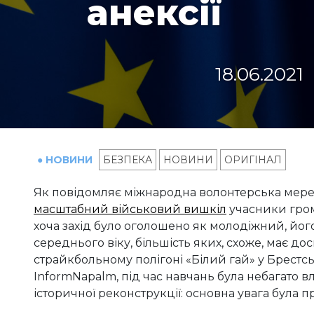
анексії
18.06.2021
● НОВИНИ
БЕЗПЕКА
НОВИНИ
ОРИГІНАЛ
Як повідомляє міжнародна волонтерська мереж
масштабний військовий вишкіл
учасники грома
хоча захід було оголошено як молодіжний, йо
середнього віку, більшість яких, схоже, має до
страйкбольному полігоні «Білий гай» у Брестськ
InformNapalm, під час навчань була небагато в
історичної реконструкції: основна увага була