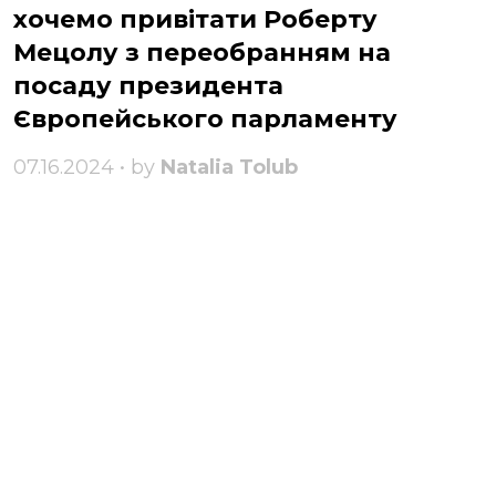
хочемо привітати Роберту
Мецолу з переобранням на
посаду президента
Європейського парламенту
07.16.2024 • by
Natalia Tolub