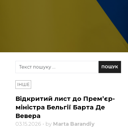
ІНШЕ
Відкритий лист до Прем’єр-
міністра Бельгії Барта Де
Вевера
03.15.2026 • by
Marta Barandiy