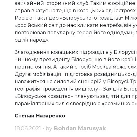
звичайний історичний клуб. Таким є офіційне 
справ вказує на те, що в козацьких одностроях у
Росією. Так лідер «Білоруського козацтва» Мик
«російський світ до нас кликати не треба, він у
повторював популярну серед його однодумців те
один народ».
Злагодження козацьких підрозділів у Білорусі 
чинному президенту Білорусі, що в його країні 
протистояння. А такий спосіб Москва може схи
Друга: мобілізація і підготовка розвідницько-
наважиться на силовий сценарій у Білорусі. Тр
географія проведення вишколу – Західна Біло
«Білоруське козацтво» планують задіяти для п
парамілітарних сил є своєрідною «розминкою»
Степан Назаренко
18.06.2021 • by
Bohdan Marusyak