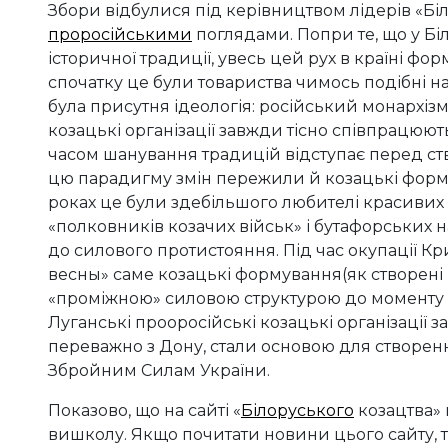
Збори відбулися під керівництвом лідерів «Біл
проросійськими
поглядами. Попри те, що у Бі
історичної традиції, увесь цей рух в країні ф
спочатку це були товариства чимось подібні на
була присутня ідеологія: російський монархізм 
козацькі організації завжди тісно співпрацюю
часом шанування традицій відступає перед ст
цю парадигму змін пережили й козацькі формув
роках це були здебільшого любителі красивих с
«полковників козачих військ» і бутафорських на
до силового протистояння. Під час окупації Кр
весны» саме козацькі формування(як створені в 
«проміжною» силовою структурою до моменту п
Луганські прооросійські козацькі організації за
переважно з Дону, стали основою для створення
Збройним Силам України.
Показово, що на сайті «
Білоруського
козацтва» 
вишколу. Якщо почитати новини цього сайту, 