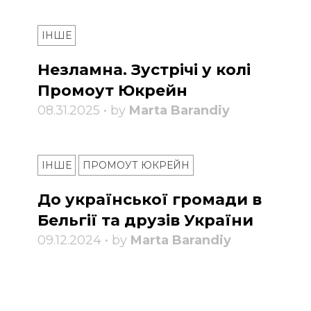
ІНШЕ
Незламна. Зустрічі у колі
Промоут Юкрейн
08.31.2025 • by
Marta Barandiy
ІНШЕ
ПРОМОУТ ЮКРЕЙН
До української громади в
Бельгії та друзів України
09.12.2024 • by
Marta Barandiy