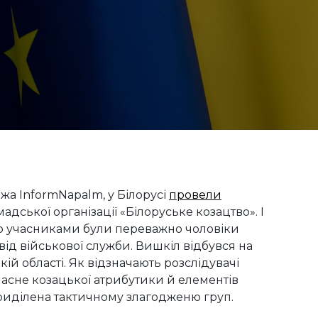
а InformNapalm, у Білорусі
провели
дської організації «Білоруське козацтво». І
го учасниками були переважно чоловіки
свід військової служби. Вишкіл відбувся на
ій області. Як відзначають розслідувачі
ласне козацької атрибутики й елементів
 приділена тактичному злагодженю груп.