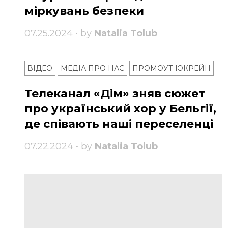
міркувань безпеки
07.25.2024 • by
Natalia Tolub
ВІДЕО
МЕДІА ПРО НАС
ПРОМОУТ ЮКРЕЙН
Телеканал «Дім» зняв сюжет
про український хор у Бельгії,
де співають наші переселенці
07.22.2024 • by
Natalia Tolub