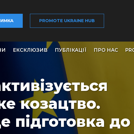
РИМКА
PROMOTE UKRAINE HUB
НИ
ЕКСКЛЮЗИВ
ПУБЛІКАЦІЇ
ПРО НАС
PR
активізується
ке козацтво.
е підготовка до