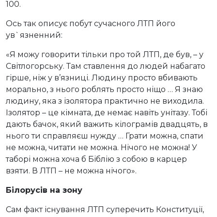
100.
Ось так описує побут сучасного ЛТП його
ув`язненний:
«Я можу говорити тільки про той ЛТП, де був, – у
Світлогорську. Там ставлення до людей набагато
гірше, ніж у в’язниці. Людину просто вбивають
морально, з нього роблять просто ніщо … Я знаю
людину, яка з ізолятора практично не виходила.
Ізолятор – це кімната, де немає навіть унітазу. Тобі
дають бачок, який важить кілограмів двадцять, в
нього ти справляєш нужду … Грати можна, спати
не можна, читати не можна. Нічого не можна! У
таборі можна хоча б Біблію з собою в карцер
взяти. В ЛТП – не можна нічого».
Білорусів на зону
Сам факт існування ЛТП суперечить Конституції,