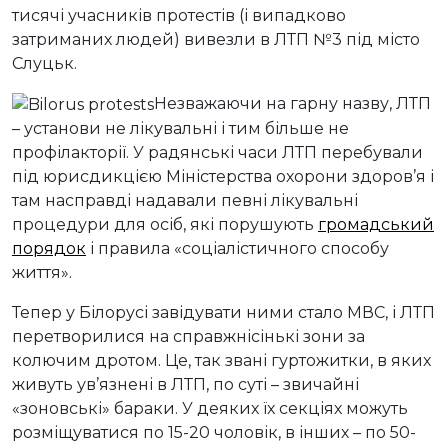
тисячі учасників протестів (і випадково
затриманих людей) вивезли в ЛТП №3 під місто
Слуцьк.
Незважаючи на гарну назву, ЛТП
– установи не лікувальні і тим більше не
профілакторії. У радянські часи ЛТП перебували
під юрисдикцією Міністерства охорони здоров’я і
там насправді надавали певні лікувальні
процедури для осіб, які порушують
громадський
порядок
і правила «соціалістичного способу
життя».
Тепер у Білорусі завідувати ними стало МВС, і ЛТП
перетворилися на справжнісінькі зони за
колючим дротом. Це, так звані гуртожитки, в яких
живуть ув’язнені в ЛТП, по суті – звичайні
«зоновські» бараки. У деяких їх секціях можуть
розміщуватися по 15-20 чоловік, в інших – по 50-