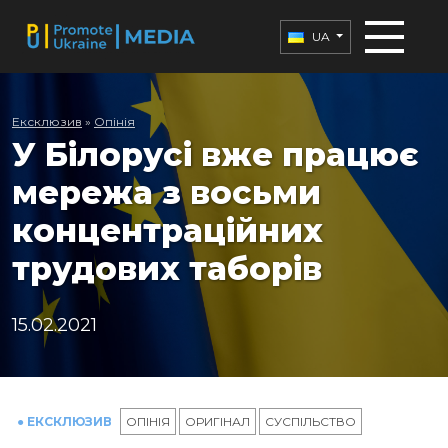
UA
Ексклюзив
»
Опінія
У Білорусі вже працює
мережа з восьми
концентраційних
трудових таборів
15.02.2021
● ЕКСКЛЮЗИВ
ОПІНІЯ
ОРИГІНАЛ
СУСПІЛЬСТВО