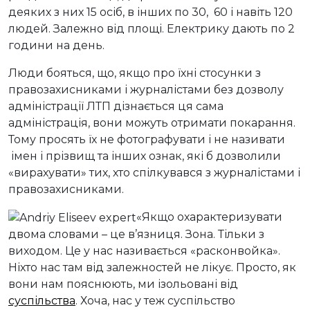
деяких з них 15 осіб, в інших по 30, 60 і навіть 120
людей. Залежно від площі. Електрику дають по 2
години на день.
Люди бояться, що, якщо про їхні стосунки з
правозахисниками і журналістами без дозволу
адміністрації ЛТП дізнається ця сама
адміністрація, вони можуть отримати покарання.
Тому просять їх не фотографувати і не називати
імен і прізвищ та інших ознак, які б дозволили
«вирахувати» тих, хто спілкувався з журналістами і
правозахисниками.
«Якщо охарактеризувати
двома словами – це в’язниця. Зона. Тільки з
виходом. Це у нас називається «расконвойка».
Ніхто нас там від залежностей не лікує. Просто, як
вони нам пояснюють, ми ізольовані від
суспільства
. Хоча, нас у теж суспільство