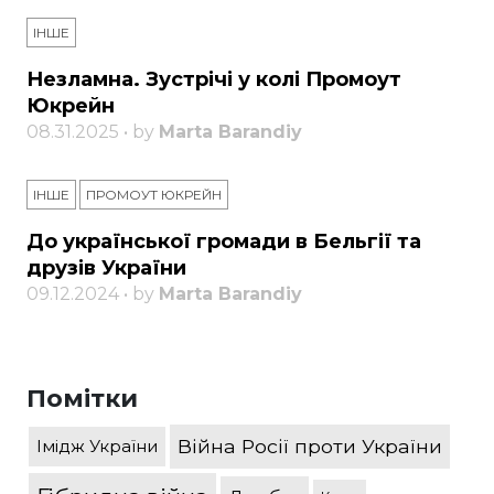
ІНШЕ
Незламна. Зустрічі у колі Промоут
Юкрейн
08.31.2025 • by
Marta Barandiy
ІНШЕ
ПРОМОУТ ЮКРЕЙН
До української громади в Бельгії та
друзів України
09.12.2024 • by
Marta Barandiy
Помітки
Війна Росії проти України
Імідж України