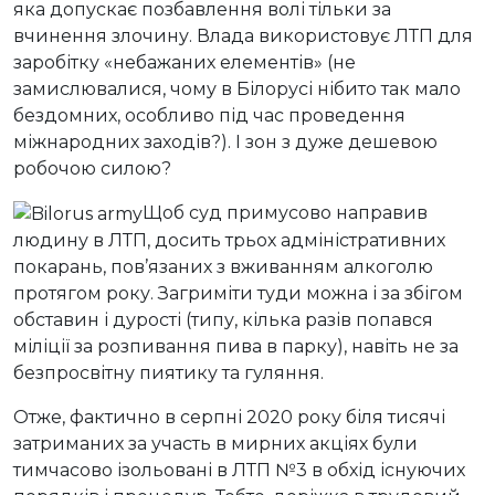
яка допускає позбавлення волі тільки за
вчинення злочину. Влада використовує ЛТП для
заробітку «небажаних елементів» (не
замислювалися, чому в Білорусі нібито так мало
бездомних, особливо під час проведення
міжнародних заходів?). І зон з дуже дешевою
робочою силою?
Щоб суд примусово направив
людину в ЛТП, досить трьох адміністративних
покарань, пов’язаних з вживанням алкоголю
протягом року. Загриміти туди можна і за збігом
обставин і дурості (типу, кілька разів попався
міліції за розпивання пива в парку), навіть не за
безпросвітну пиятику та гуляння.
Отже, фактично в серпні 2020 року біля тисячі
затриманих за участь в мирних акціях були
тимчасово ізольовані в ЛТП №3 в обхід існуючих