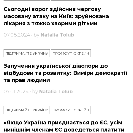
Сьогодні ворог здійснив чергову
масовану атаку на Київ: зруйнована
лікарня з тяжко хворими дітьми
07.08.2024 • by
Natalia Tolub
ПІДТРИМАЙТЕ УКРАЇНУ
ПРОМОУТ ЮКРЕЙН
Залучення української діаспори до
відбудови та розвитку: Виміри демократії
та прав людини
07.01.2024 • by
Natalia Tolub
ПІДТРИМАЙТЕ УКРАЇНУ
ПРОМОУТ ЮКРЕЙН
«Якщо Україна приєднається до ЄС, усім
нинішнім членам ЄС доведеться платити