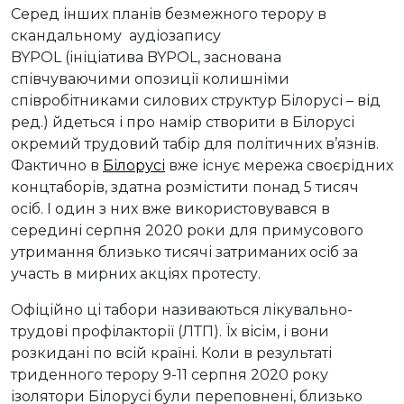
Серед інших планів безмежного терору в
скандальному аудіозапису
BYPOL (ініціатива BYPOL, заснована
співчуваючими опозиції колишніми
співробітниками силових структур Білорусі – від
ред.) йдеться і про намір створити в Білорусі
окремий трудовий табір для політичних в’язнів.
Фактично в
Білорусі
вже існує мережа своєрідних
концтаборів, здатна розмістити понад 5 тисяч
осіб. І один з них вже використовувався в
середині серпня 2020 роки для примусового
утримання близько тисячі затриманих осіб за
участь в мирних акціях протесту.
Офіційно ці табори називаються лікувально-
трудові профілакторії (ЛТП). Їх вісім, і вони
розкидані по всій країні. Коли в результаті
триденного терору 9-11 серпня 2020 року
ізолятори Білорусі були переповнені, близько