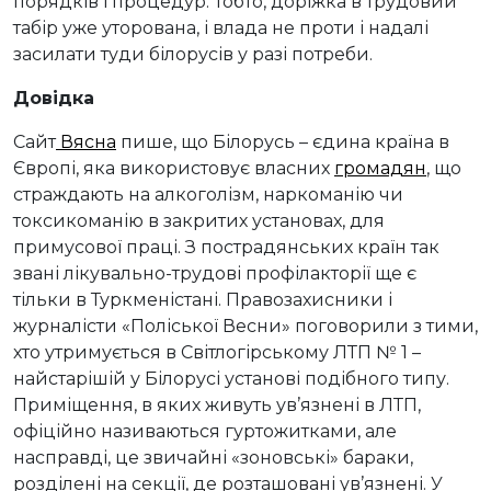
порядків і процедур. Тобто, доріжка в трудовий
табір уже уторована, і влада не проти і надалі
засилати туди білорусів у разі потреби.
Довідка
Сайт
Вясна
пише, що Білорусь – єдина країна в
Європі, яка використовує власних
громадян
, що
страждають на алкоголізм, наркоманію чи
токсикоманію в закритих установах, для
примусової праці. З пострадянських країн так
звані лікувально-трудові профілакторії ще є
тільки в Туркменістані. Правозахисники і
журналісти «Поліської Весни» поговорили з тими,
хто утримується в Світлогірському ЛТП № 1 –
найстарішій у Білорусі установі подібного типу.
Приміщення, в яких живуть ув’язнені в ЛТП,
офіційно називаються гуртожитками, але
насправді, це звичайні «зоновські» бараки,
розділені на секції, де розташовані ув’язнені. У