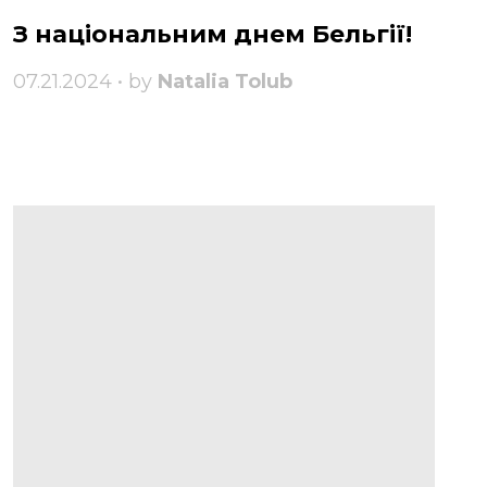
З національним днем ​​Бельгії!
07.21.2024 • by
Natalia Tolub