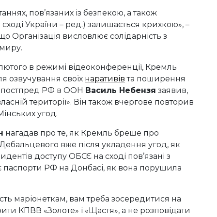
аннях, пов’язаних із безпекою, а також
сході України – ред.) залишається крихкою», –
що Організація висловлює солідарність з
 миру.
1 лютого в режимі відеоконференції, Кремль
я озвучування своїх
наративів
та поширення
а, постпред РФ в ООН
Василь Небензя
заявив,
власній території». Він також вчергове повторив
Мінських угод.
н
нагадав про те, як Кремль бреше про
 Дебальцевого вже після укладення угод, як
идентів доступу ОБСЄ на сході пов’язані з
є паспорти РФ на Донбасі, як вона порушила
ість маріонеткам, вам треба зосередитися на
рити КПВВ «Золоте» і «Щастя», а не розповідати