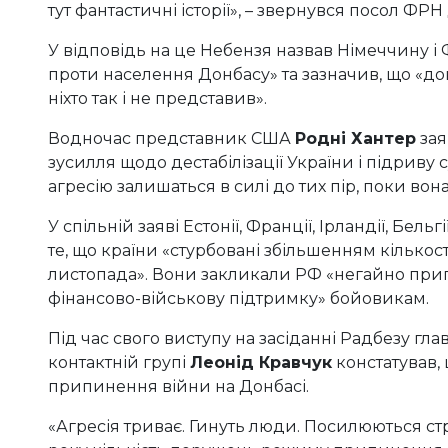
тут фантастичні історії», – звернувся посол ФРН
У відповідь на це Небензя назвав Німеччину і
проти населення Донбасу» та зазначив, що «дока
ніхто так і не представив».
Водночас представник США
Родні Хантер
зая
зусилля щодо дестабілізації України і підриву с
агресію залишаться в силі до тих пір, поки вона
У спільній заяві Естонії, Франції, Ірландії, Бель
те, що країни «стурбовані збільшенням кільк
листопада». Вони закликали РФ «негайно при
фінансово-військову підтримку» бойовикам.
Під час свого виступу на засіданні Радбезу гла
контактній групі
Леонід Кравчук
констатував,
припинення війни на Донбасі.
«Агресія триває. Гинуть люди. Посилюються ст