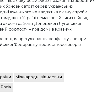
вогню з боку російських незаконних збройних
их бойових втрат серед українських
одні вже нікого не вводять в оману спроби
тому, що в Україні немає російських військ,
а окремі райони Донецької і Луганської
овий форпост», – повідомив Кравчук.
кроки для врегулювання конфлікту, але при
ської Федерації у процесі переговорів.
раїни
Міжнародні відносини
 Росія