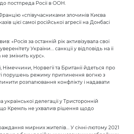
 до постпреда Росії в ООН.
 Францію «співучасниками злочинів Києва
зів цієї самої російської агресії на Донбасі
вив: «Росія за останній рік активізувала свої
уверенітету України… санкції у відповідь на її
 не змінить курс».
гії, Німеччини, Норвегії та Британії йдеться про
ості порушень режиму припинення вогню з
пинити розпалювання конфлікту і надавати
ва української делегації у Тристоронній
 що Кремль не ухвалив рішення щодо
раждання мирних жителів… У січні-лютому 2021