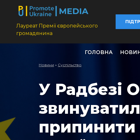
ПІДТ
Лауреат Премії європейського
громадянина
ГОЛОВНА
НОВИ
Новини
»
Суспільство
У Радбезі 
звинуватил
припинити 