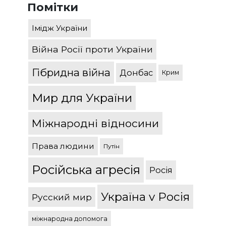
Помітки
Імідж України
Війна Росії проти України
Гібридна війна
Донбас
Крим
Мир для України
Міжнародні відносини
Права людини
Путін
Російська агресія
Росія
Україна v Росія
Русский мир
міжнародна допомога