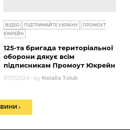
ВІДЕО
ПІДТРИМАЙТЕ УКРАЇНУ
ПРОМОУТ
ЮКРЕЙН
125-та бригада територіальної
оборони дякує всім
підписникам Промоут Юкрейн
07.17.2024 • by
Natalia Tolub
ВИНИ ›