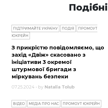
Подібні
ПІДТРИМАЙТЕ УКРАЇНУ
ПОДІЯ
ПРОМОУТ
ЮКРЕЙН
З прикрістю повідомляємо, що
захід «Двіж» скасовано з
ініціативи 3 окремої
штурмової бригади з
міркувань безпеки
07.25.2024 • by
Natalia Tolub
ВІДЕО
МЕДІА ПРО НАС
ПРОМОУТ ЮКРЕЙН