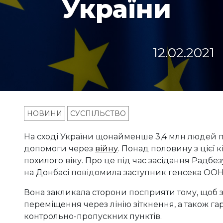
України
12.02.2021
НОВИНИ
СУСПІЛЬСТВО
На сході України щонайменше 3,4 млн людей п
допомоги через
війну
. Понад половину з цієї 
похилого віку. Про це під час засідання Радбе
на Донбасі повідомила заступник генсека ООН
Вона закликала сторони посприяти тому, щоб 
переміщення через лінію зіткнення, а також га
контрольно-пропускних пунктів.