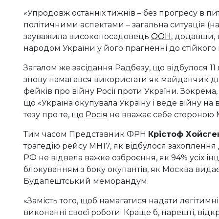
«Упродовж останніх тижнів – без прогресу в пит
політичними аспектами – загальна ситуація (на 
зауважила високопосадовець
ООН
, додавши, 
народом України у його прагненні до стійкого
Загалом же засідання Радбезу, що відбулося 1
знову намагався використати як майданчик дл
фейків про війну Росії проти України. Зокрем
що «Україна окупувала Україну і веде війну на 
тезу про те, що
Росія
не вважає себе стороною 
Тим часом Представник ФРН
Крістоф Хойсге
трагедію рейсу МН17, як відбулося захоплення
РФ не відвела важке озброєння, як 94% усіх інц
блокуванням з боку окупантів, як Москва вида
Будапештський меморандум.
«Замість того, щоб намагатися надати легітимн
виконанні своєї роботи. Краще б, нарешті, відк