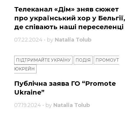
Телеканал «Дім» зняв сюжет
про український хор у Бельгії,
де співають наші переселенці
07.22.2024 • by
Natalia Tolub
ПІДТРИМАЙТЕ УКРАЇНУ
ПОДІЯ
ПРОМОУТ
ЮКРЕЙН
Публічна заява ГО “Promote
Ukraine”
07.19.2024 • by
Natalia Tolub