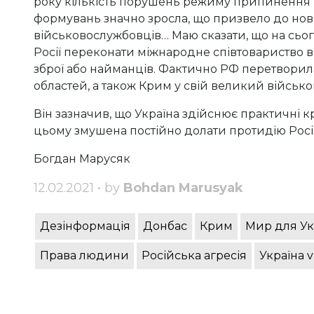
року кількість порушень режиму припинення 
формувань значно зросла, що призвело до нов
військовослужбовців… Маю сказати, що на сьог
Росії переконати міжнародне співтовариство в 
зброї або найманців. Фактично РФ перетворил
областей, а також Крим у свій великий військ
Він зазначив, що Україна здійснює практичні 
цьому змушена постійно долати протидію Росій
Богдан Марусяк
12.02.2021 • by
Bohdan Marusyak
Дезінформація
Донбас
Крим
Мир для Ук
Права людини
Російська агресія
Україна v