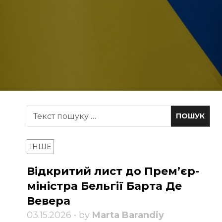
ІНШЕ
Відкритий лист до Прем’єр-
міністра Бельгії Барта Де
Вевера
03.15.2026 • by
Marta Barandiy