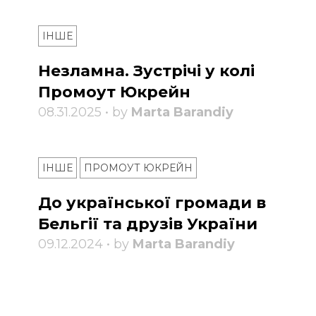
ІНШЕ
Незламна. Зустрічі у колі
Промоут Юкрейн
08.31.2025 • by
Marta Barandiy
ІНШЕ
ПРОМОУТ ЮКРЕЙН
До української громади в
Бельгії та друзів України
09.12.2024 • by
Marta Barandiy