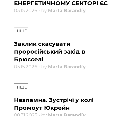
ЕНЕРГЕТИЧНОМУ СЕКТОРІ ЄС
03.15.2026 • by
Marta Barandiy
ІНШЕ
Заклик скасувати
проросійський захід в
Брюсселі
03.15.2026 • by
Marta Barandiy
ІНШЕ
Незламна. Зустрічі у колі
Промоут Юкрейн
08.31.2025 • by
Marta Barandiy