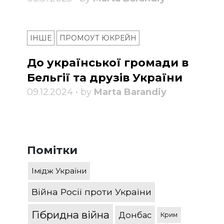
ІНШЕ
ПРОМОУТ ЮКРЕЙН
До української громади в
Бельгії та друзів України
09.12.2024 • by
Marta Barandiy
Помітки
Імідж України
Війна Росії проти України
Гібридна війна
Донбас
Крим