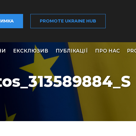
РИМКА
PROMOTE UKRAINE HUB
НИ
ЕКСКЛЮЗИВ
ПУБЛІКАЦІЇ
ПРО НАС
PR
tos_313589884_S