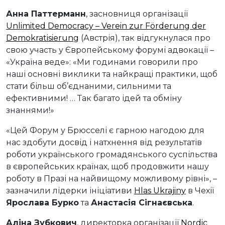
Анна Паттерманн
, засновниця організації
Unlimited Democracy – Verein zur Förderung der
Demokratisierung
(Австрія), так відгукнулася про
свою участь у Європейському форумі адвокації –
«Україна веде»: «Ми годинами говорили про
наші основні виклики та найкращі практики, щоб
стати більш об’єднаними, сильними та
ефективними! … Так багато ідей та обміну
знаннями!»
«Цей Форум у Брюсселі є гарною нагодою для
нас здобути досвід і натхнення від результатів
роботи українського громадянського суспільства
в європейських країнах, щоб продовжити нашу
роботу в Празі на найвищому можливому рівні», –
зазначили лідерки ініціативи
Hlas Ukrajiny
в Чехії
Ярослава Бурко
та
Анастасія Сігнаєвська
.
Аліна Зубкович
, директорка організації
Nordic