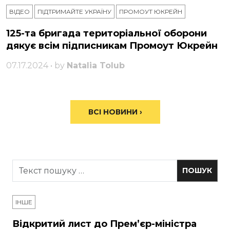
ВІДЕО
ПІДТРИМАЙТЕ УКРАЇНУ
ПРОМОУТ ЮКРЕЙН
125-та бригада територіальної оборони
дякує всім підписникам Промоут Юкрейн
07.17.2024 • by
Natalia Tolub
ВСІ НОВИНИ ›
ІНШЕ
Відкритий лист до Прем’єр-міністра