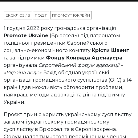
ЕКСКЛЮЗИВ
ПОДІЯ
ПРОМОУТ ЮКРЕЙН
1 грудня 2022 року громадська організація
Promote Ukraine
(Брюссель) під патронатом
тодішньої президентки Європейського
соціально-економічного комітету
Крісти Швенг
та за підтримки
Фонду Конрада Аденауера
організувала
Європейський форум адвокації –
«Україна веде»
. Захід об’єднав українські
організації громадянського суспільства (ОГС) з 14
країн і дав можливість обговорити проблеми,
найкращі методи адвокації та дії на підтримку
України.
Проєкт приніс користь українському суспільству
загалом і українському громадянському
суспільству в Брюсселі та в Європі зокрема.
Форум надав тимчасово переміщеним членам