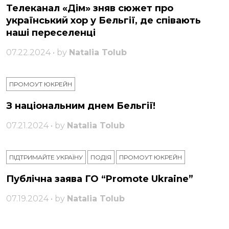
Телеканал «Дім» зняв сюжет про
український хор у Бельгії, де співають
наші переселенці
07.22.2024 • by
Natalia Tolub
ПРОМОУТ ЮКРЕЙН
З національним днем ​​Бельгії!
07.21.2024 • by
Natalia Tolub
ПІДТРИМАЙТЕ УКРАЇНУ
ПОДІЯ
ПРОМОУТ ЮКРЕЙН
Публічна заява ГО “Promote Ukraine”
07.19.2024 • by
Natalia Tolub