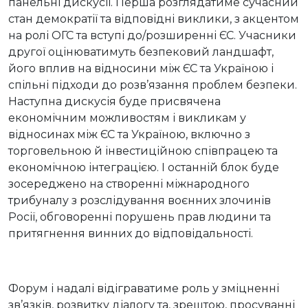
панельні дискусії. Перша розглядатиме сучасний
стан демократії та відповідні виклики, з акцентом
на ролі ОГС та вступі до/розширенні ЄС. Учасники
другої оцінюватимуть безпековий ландшафт,
його вплив на відносини між ЄС та Україною і
спільні підходи до розв’язання проблем безпеки.
Наступна дискусія буде присвячена
економічним можливостям і викликам у
відносинах між ЄС та Україною, включно з
торговельною й інвестиційною співпрацею та
економічною інтеграцією. І останній блок буде
зосереджено на створенні міжнародного
трибуналу з розслідування воєнних злочинів
Росії, обговоренні порушень прав людини та
притягнення винних до відповідальності.
Форум і надалі відіграватиме роль у зміцненні
зв’язків, розвитку діалогу та, зрештою, просуванні