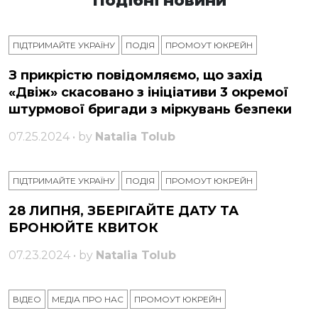
Подібні новини
ПІДТРИМАЙТЕ УКРАЇНУ
ПОДІЯ
ПРОМОУТ ЮКРЕЙН
З прикрістю повідомляємо, що захід
«Двіж» скасовано з ініціативи 3 окремої
штурмової бригади з міркувань безпеки
07.25.2024 • by
Natalia Tolub
ПІДТРИМАЙТЕ УКРАЇНУ
ПОДІЯ
ПРОМОУТ ЮКРЕЙН
28 ЛИПНЯ, ЗБЕРІГАЙТЕ ДАТУ ТА
БРОНЮЙТЕ КВИТОК
07.23.2024 • by
Natalia Tolub
ВІДЕО
МЕДІА ПРО НАС
ПРОМОУТ ЮКРЕЙН