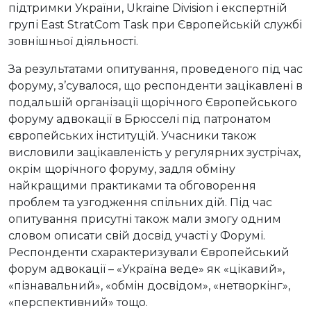
підтримки України, Ukraine Division і експертній
групі East StratCom Task при Європейській службі
зовнішньої діяльності.
За результатами опитування, проведеного під час
форуму, з’сувалося, що респонденти зацікавлені в
подальшій організації щорічного Європейського
форуму адвокації в Брюсселі під патронатом
європейських інституцій. Учасники також
висловили зацікавленість у регулярних зустрічах,
окрім щорічного форуму, задля обміну
найкращими практиками та обговорення
проблем та узгодження спільних дій. Під час
опитування присутні також мали змогу одним
словом описати свій досвід участі у Форумі.
Респонденти схарактеризували Європейський
форум адвокації – «Україна веде» як «цікавий»,
«пізнавальний», «обмін досвідом», «нетворкінг»,
«перспективний» тощо.