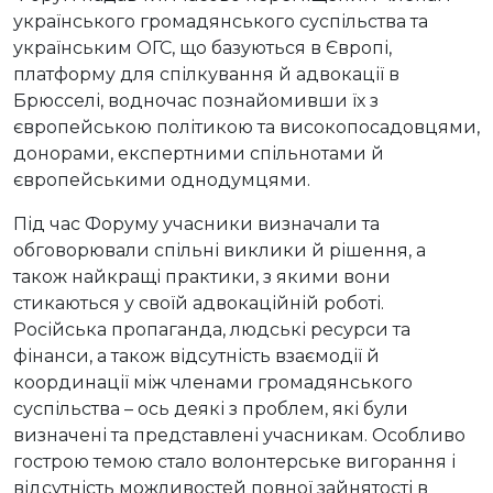
українського громадянського суспільства та
українським ОГС, що базуються в Європі,
платформу для спілкування й адвокації в
Брюсселі, водночас познайомивши їх з
європейською політикою та високопосадовцями,
донорами, експертними спільнотами й
європейськими однодумцями.
Під час Форуму учасники визначали та
обговорювали спільні виклики й рішення, а
також найкращі практики, з якими вони
стикаються у своїй адвокаційній роботі.
Російська пропаганда, людські ресурси та
фінанси, а також відсутність взаємодії й
координації між членами громадянського
суспільства – ось деякі з проблем, які були
визначені та представлені учасникам. Особливо
гострою темою стало волонтерське вигорання і
відсутність можливостей повної зайнятості в