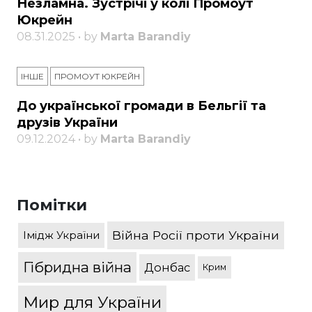
Незламна. Зустрічі у колі Промоут
Юкрейн
08.31.2025 • by
Marta Barandiy
ІНШЕ
ПРОМОУТ ЮКРЕЙН
До української громади в Бельгії та
друзів України
09.12.2024 • by
Marta Barandiy
Помітки
Війна Росії проти України
Імідж України
Гібридна війна
Донбас
Крим
Мир для України