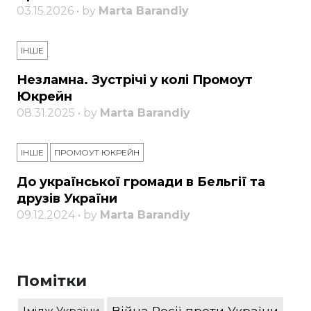
03.15.2026 • by
Marta Barandiy
ІНШЕ
Незламна. Зустрічі у колі Промоут
Юкрейн
08.31.2025 • by
Marta Barandiy
ІНШЕ
ПРОМОУТ ЮКРЕЙН
До української громади в Бельгії та
друзів України
09.12.2024 • by
Marta Barandiy
Помітки
Війна Росії проти України
Імідж України