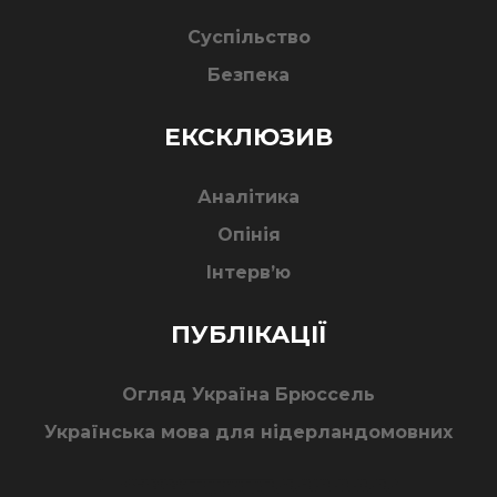
Суспільство
Безпека
ЕКСКЛЮЗИВ
Аналітика
Опінія
Інтерв’ю
ПУБЛІКАЦІЇ
Огляд Україна Брюссель
Українська мова для нідерландомовних