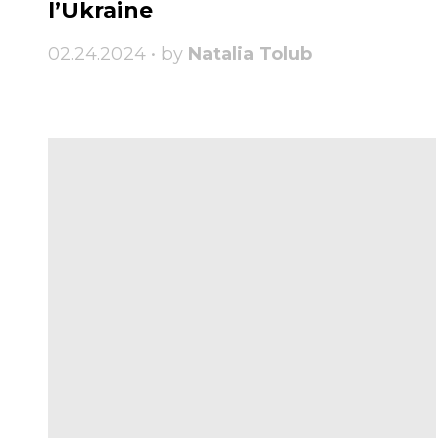
l’Ukraine
02.24.2024 • by
Natalia Tolub