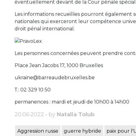
éventuellement devant de la Cour pénale spéciale
Les informations recueillies pourront également se
nationales qui exerceront leur compétence univer
droit pénal international.
Les personnes concernées peuvent prendre conta
Place Jean Jacobs 17, 1000 Bruxelles
ukraine@barreaudebruxelles.be
Т.: 02 329 10 50
permanences : mardi et jeudi de 10h00 à 14h00
20.06.2022 • by
Natalia Tolub
Aggression russe
guerre hybride
paix pour l'