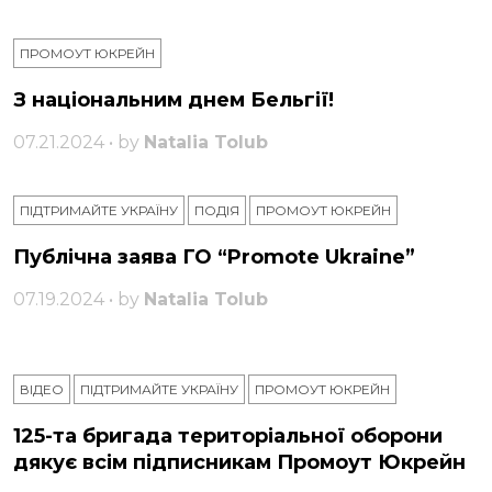
ПРОМОУТ ЮКРЕЙН
З національним днем ​​Бельгії!
07.21.2024 • by
Natalia Tolub
ПІДТРИМАЙТЕ УКРАЇНУ
ПОДІЯ
ПРОМОУТ ЮКРЕЙН
Публічна заява ГО “Promote Ukraine”
07.19.2024 • by
Natalia Tolub
ВІДЕО
ПІДТРИМАЙТЕ УКРАЇНУ
ПРОМОУТ ЮКРЕЙН
125-та бригада територіальної оборони
дякує всім підписникам Промоут Юкрейн