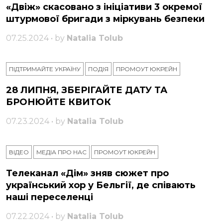
«Двіж» скасовано з ініціативи 3 окремої
штурмової бригади з міркувань безпеки
07.25.2024 • by
Natalia Tolub
ПІДТРИМАЙТЕ УКРАЇНУ
ПОДІЯ
ПРОМОУТ ЮКРЕЙН
28 ЛИПНЯ, ЗБЕРІГАЙТЕ ДАТУ ТА
БРОНЮЙТЕ КВИТОК
07.23.2024 • by
Natalia Tolub
ВІДЕО
МЕДІА ПРО НАС
ПРОМОУТ ЮКРЕЙН
Телеканал «Дім» зняв сюжет про
український хор у Бельгії, де співають
наші переселенці
07.22.2024 • by
Natalia Tolub