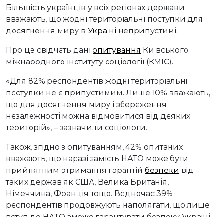
Більшість українців у всіх регіонах держави
вважають, що жодні територіальні поступки для
досягнення миру в
Україні
неприпустимі.
Про це свідчать дані
опитування
Київського
міжнародного інституту соціології (КМІС).
«Для 82% респондентів жодні територіальні
поступки не є припустимим. Лише 10% вважають,
що для досягнення миру і збереження
незалежності можна відмовитися від деяких
територій», – зазначили соціологи.
Також, згідно з опитуванням, 42% опитаних
вважають, що наразі замість НАТО може бути
прийнятним отримання гарантій
безпеки
від
таких держав як США, Велика Британія,
Німеччина, Франція тощо. Водночас 39%
респондентів продовжують наполягати, що лише
вступ до НАТО зможе гарантувати безпеку Україні