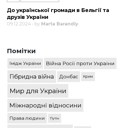
До української громади в Бельгії та
друзів України
09.12.2024 • by
Marta Barandiy
Помітки
Війна Росії проти України
Імідж України
Гібридна війна
Донбас
Крим
Мир для України
Міжнародні відносини
Права людини
Путін