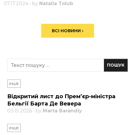
07.17.2024 • by
Natalia Tolub
ВСІ НОВИНИ ›
ІНШЕ
Відкритий лист до Прем’єр-міністра
Бельгії Барта Де Вевера
03.15.2026 • by
Marta Barandiy
ІНШЕ