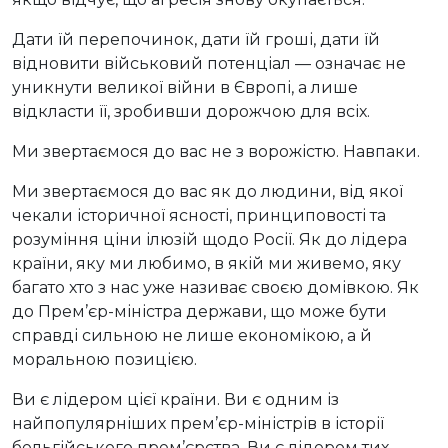
Дати їй перепочинок, дати їй гроші, дати їй
відновити військовий потенціал — означає не
уникнути великої війни в Європі, а лише
відкласти її, зробивши дорожчою для всіх.
Ми звертаємося до вас не з ворожістю. Навпаки.
Ми звертаємося до вас як до людини, від якої
чекали історичної ясності, принциповості та
розуміння ціни ілюзій щодо Росії. Як до лідера
країни, яку ми любимо, в якій ми живемо, яку
багато хто з нас уже називає своєю домівкою. Як
до Прем’єр-міністра держави, що може бути
справді сильною не лише економікою, а й
моральною позицією.
Ви є лідером цієї країни. Ви є одним із
найпопулярніших прем’єр-міністрів в історії
бельгійського прем’єрства. Ви є лідером тих