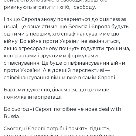
ризикують втратити і хліб, і свободу.
І якщо Європа знову повернеться до business as
usual, це означатиме, що Бельгія і Європа будуть
одними з перших, хто співфінансуватиме цю
війну. Бо війна проти України не закінчиться,
якщо агресора знову почнуть годувати грошима,
контрактами і зручними формулами
співіснування. Це буде співфінансування війни
проти України. А в довшій перспективі —
співфінансування війни вже в самій Європі.
Барт, ми дуже сподіваємося, що це лише
помилка інтерпретації.
Бо сьогодні Європі потрібне не нове deal with
Russia.
Сьогодні Європі потрібні пам’ять, гідність,
стратегічна тверезість і справедливий мир —