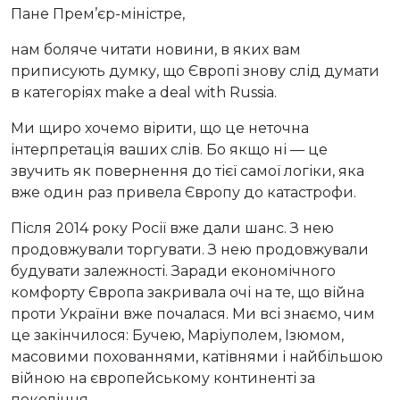
Пане Прем’єр-міністре,
нам боляче читати новини, в яких вам
приписують думку, що Європі знову слід думати
в категоріях make a deal with Russia.
Ми щиро хочемо вірити, що це неточна
інтерпретація ваших слів. Бо якщо ні — це
звучить як повернення до тієї самої логіки, яка
вже один раз привела Європу до катастрофи.
Після 2014 року Росії вже дали шанс. З нею
продовжували торгувати. З нею продовжували
будувати залежності. Заради економічного
комфорту Європа закривала очі на те, що війна
проти України вже почалася. Ми всі знаємо, чим
це закінчилося: Бучею, Маріуполем, Ізюмом,
масовими похованнями, катівнями і найбільшою
війною на європейському континенті за
покоління.