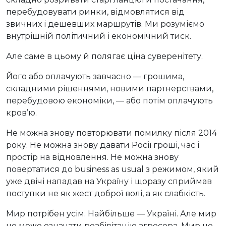
перебудовувати ринки, відмовлятися від
звичних і дешевших маршрутів. Ми розуміємо
внутрішній політичний і економічний тиск.
Але саме в цьому й полягає ціна суверенітету.
Його або оплачують завчасно — грошима,
складними рішеннями, новими партнерствами,
перебудовою економіки, — або потім оплачують
кров’ю.
Не можна знову повторювати помилку після 2014
року. Не можна знову давати Росії гроші, час і
простір на відновлення. Не можна знову
повертатися до business as usual з режимом, який
уже двічі нападав на Україну і щоразу сприймав
поступки не як жест доброї волі, а як слабкість.
Мир потрібен усім. Найбільше — Україні. Але мир
не може означати реабілітацію агресора. Мир не