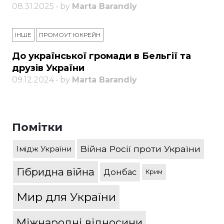
08.31.2025 • by
Marta Barandiy
ІНШЕ
ПРОМОУТ ЮКРЕЙН
До української громади в Бельгії та
друзів України
09.12.2024 • by
Marta Barandiy
Помітки
Війна Росії проти України
Імідж України
Гібридна війна
Донбас
Крим
Мир для України
Міжнародні відносини