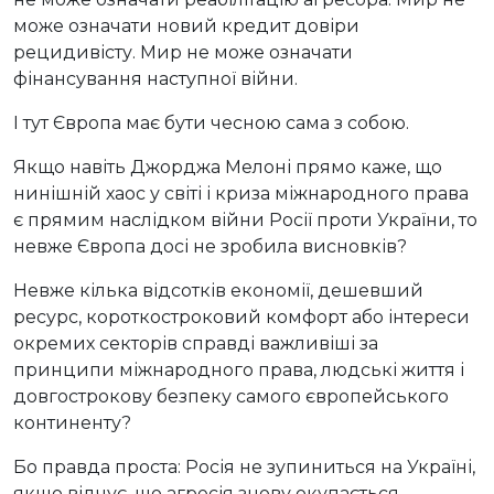
може означати новий кредит довіри
рецидивісту. Мир не може означати
фінансування наступної війни.
І тут Європа має бути чесною сама з собою.
Якщо навіть Джорджа Мелоні прямо каже, що
нинішній хаос у світі і криза міжнародного права
є прямим наслідком війни Росії проти України, то
невже Європа досі не зробила висновків?
Невже кілька відсотків економії, дешевший
ресурс, короткостроковий комфорт або інтереси
окремих секторів справді важливіші за
принципи міжнародного права, людські життя і
довгострокову безпеку самого європейського
континенту?
Бо правда проста: Росія не зупиниться на Україні,
якщо відчує, що агресія знову окупається.