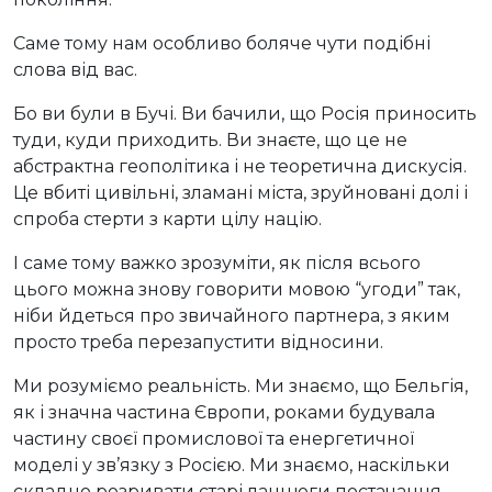
Саме тому нам особливо боляче чути подібні
слова від вас.
Бо ви були в Бучі. Ви бачили, що Росія приносить
туди, куди приходить. Ви знаєте, що це не
абстрактна геополітика і не теоретична дискусія.
Це вбиті цивільні, зламані міста, зруйновані долі і
спроба стерти з карти цілу націю.
І саме тому важко зрозуміти, як після всього
цього можна знову говорити мовою “угоди” так,
ніби йдеться про звичайного партнера, з яким
просто треба перезапустити відносини.
Ми розуміємо реальність. Ми знаємо, що Бельгія,
як і значна частина Європи, роками будувала
частину своєї промислової та енергетичної
моделі у зв’язку з Росією. Ми знаємо, наскільки
складно розривати старі ланцюги постачання,