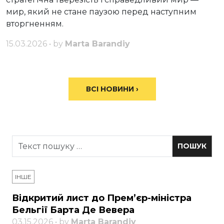
мир, який не стане паузою перед наступним
вторгненням.
15.03.2026 • by
Marta Barandiy
ВСІ НОВИНИ ›
ІНШЕ
Відкритий лист до Прем’єр-міністра
Бельгії Барта Де Вевера
03.15.2026 • by
Marta Barandiy