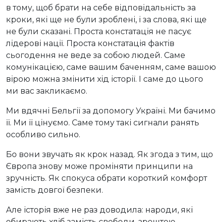
в тому, щоб брати на себе відповідальність за
кроки, які ще не були зроблені, і за слова, які ще
не були сказані. Проста констатація не пасує
лідерові нації. Проста констатація фактів
сьогодення не веде за собою людей. Саме
комунікацією, саме вашим баченням, саме вашою
вірою можна змінити хід історії. І саме до цього
ми вас закликаємо.
Ми вдячні Бельгії за допомогу Україні. Ми бачимо
її. Ми її цінуємо. Саме тому такі сигнали ранять
особливо сильно.
Бо вони звучать як крок назад. Як згода з тим, що
Європа знову може проміняти принципи на
зручність. Як спокуса обрати короткий комфорт
замість довгої безпеки.
Але історія вже не раз доводила: народи, які
обирають хліб замість свободи, зрештою