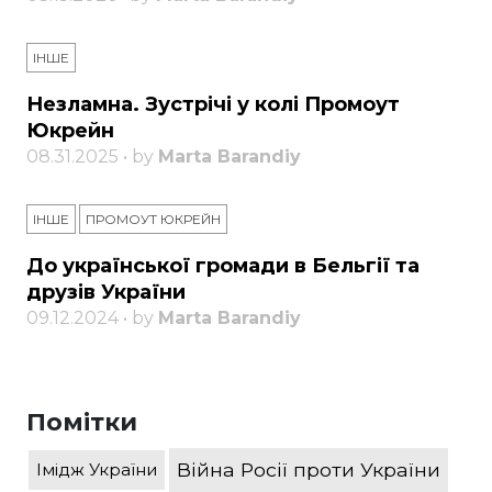
ІНШЕ
Незламна. Зустрічі у колі Промоут
Юкрейн
08.31.2025 • by
Marta Barandiy
ІНШЕ
ПРОМОУТ ЮКРЕЙН
До української громади в Бельгії та
друзів України
09.12.2024 • by
Marta Barandiy
Помітки
Війна Росії проти України
Імідж України