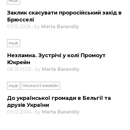
ІНШЕ
Заклик скасувати проросійський захід в
Брюсселі
03.15.2026 • by
Marta Barandiy
ІНШЕ
Незламна. Зустрічі у колі Промоут
Юкрейн
08.31.2025 • by
Marta Barandiy
ІНШЕ
ПРОМОУТ ЮКРЕЙН
До української громади в Бельгії та
друзів України
09.12.2024 • by
Marta Barandiy