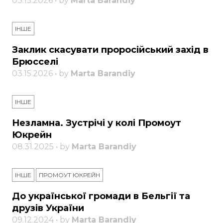
03.15.2026 • by
Marta Barandiy
ІНШЕ
Заклик скасувати проросійський захід в
Брюсселі
03.15.2026 • by
Marta Barandiy
ІНШЕ
Незламна. Зустрічі у колі Промоут
Юкрейн
08.31.2025 • by
Marta Barandiy
ІНШЕ
ПРОМОУТ ЮКРЕЙН
До української громади в Бельгії та
друзів України
09.12.2024 • by
Marta Barandiy