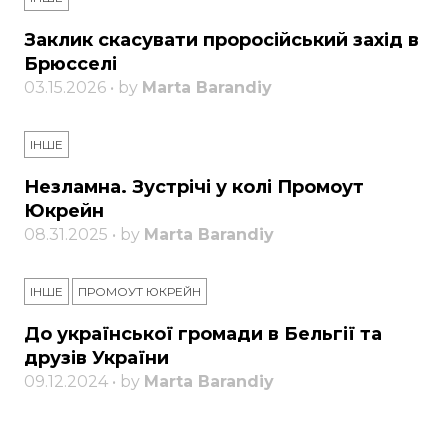
Заклик скасувати проросійський захід в
Брюсселі
03.15.2026 • by
Marta Barandiy
ІНШЕ
Незламна. Зустрічі у колі Промоут
Юкрейн
08.31.2025 • by
Marta Barandiy
ІНШЕ
ПРОМОУТ ЮКРЕЙН
До української громади в Бельгії та
друзів України
09.12.2024 • by
Marta Barandiy