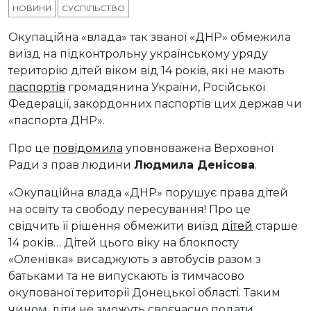
НОВИНИ
СУСПІЛЬСТВО
Окупаційна «влада» так званої «ДНР» обмежила
виїзд на підконтрольну українському уряду
територію дітей віком від 14 років, які не мають
паспортів
громадянина України, Російської
Федерації, закордонних паспортів цих держав чи
«паспорта ДНР».
Про це
повідомила
уповноважена Верховної
Ради з прав людини
Людмила Денісова
.
«Окупаційна влада «ДНР» порушує права дітей
на освіту та свободу пересування! Про це
свідчить її рішення обмежити виїзд
дітей
старше
14 років… Дітей цього віку на блокпосту
«Оленівка» висаджують з автобусів разом з
батьками та не випускають із тимчасово
окупованої території Донецької області. Таким
чином, діти не зможуть своєчасно подати