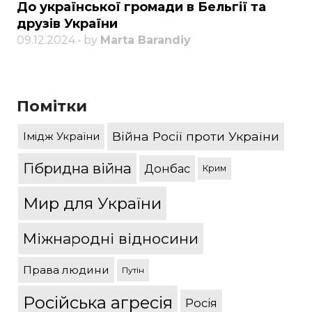
До української громади в Бельгії та
друзів України
09.12.2024 • by
Marta Barandiy
Помітки
Війна Росії проти України
Імідж України
Гібридна війна
Донбас
Крим
Мир для України
Міжнародні відносини
Права людини
Путін
Російська агресія
Росія