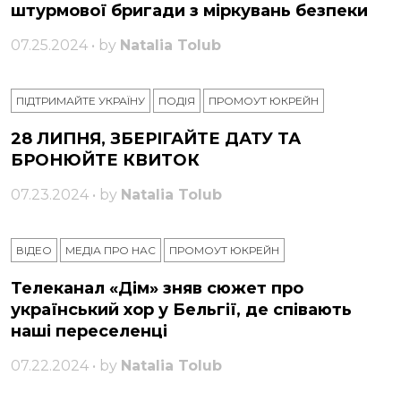
штурмової бригади з міркувань безпеки
07.25.2024 • by
Natalia Tolub
ПІДТРИМАЙТЕ УКРАЇНУ
ПОДІЯ
ПРОМОУТ ЮКРЕЙН
28 ЛИПНЯ, ЗБЕРІГАЙТЕ ДАТУ ТА
БРОНЮЙТЕ КВИТОК
07.23.2024 • by
Natalia Tolub
ВІДЕО
МЕДІА ПРО НАС
ПРОМОУТ ЮКРЕЙН
Телеканал «Дім» зняв сюжет про
український хор у Бельгії, де співають
наші переселенці
07.22.2024 • by
Natalia Tolub