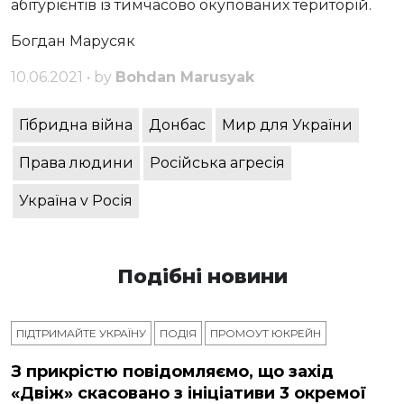
абітурієнтів із тимчасово окупованих територій.
Богдан Марусяк
10.06.2021 • by
Bohdan Marusyak
Гібридна війна
Донбас
Мир для України
Права людини
Російська агресія
Україна v Росія
Подібні новини
ПІДТРИМАЙТЕ УКРАЇНУ
ПОДІЯ
ПРОМОУТ ЮКРЕЙН
З прикрістю повідомляємо, що захід
«Двіж» скасовано з ініціативи 3 окремої