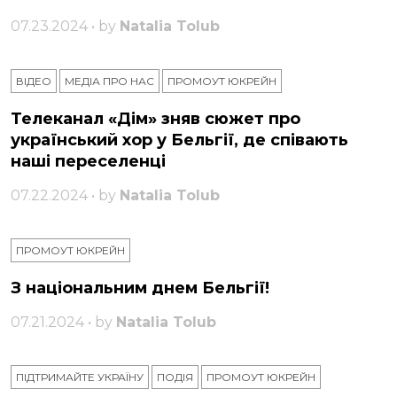
07.23.2024 • by
Natalia Tolub
ВІДЕО
МЕДІА ПРО НАС
ПРОМОУТ ЮКРЕЙН
Телеканал «Дім» зняв сюжет про
український хор у Бельгії, де співають
наші переселенці
07.22.2024 • by
Natalia Tolub
ПРОМОУТ ЮКРЕЙН
З національним днем ​​Бельгії!
07.21.2024 • by
Natalia Tolub
ПІДТРИМАЙТЕ УКРАЇНУ
ПОДІЯ
ПРОМОУТ ЮКРЕЙН