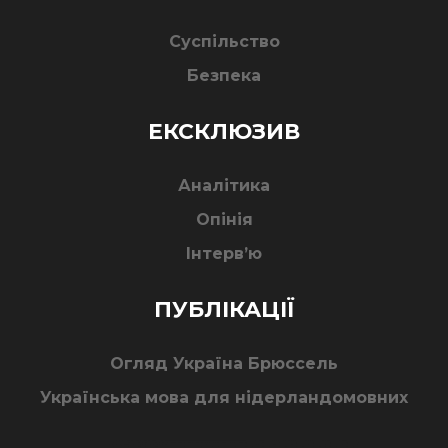
Суспільство
Безпека
ЕКСКЛЮЗИВ
Аналітика
Опінія
Інтерв’ю
ПУБЛІКАЦІЇ
Огляд Україна Брюссель
Українська мова для нідерландомовних