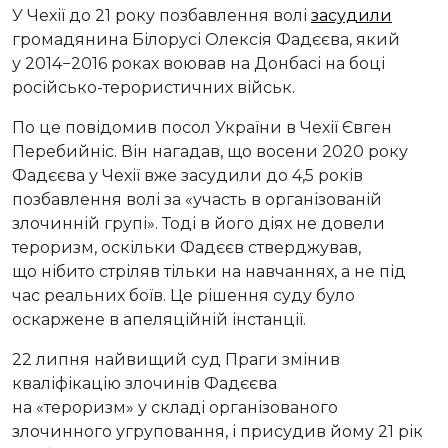
У Чехії до 21 року позбавлення волі
засудили
громадянина Білорусі Олексія Фадєєва, який
у 2014−2016 роках воював на Донбасі на боці
російсько-терористичних військ.
По це повідомив посол України в Чехії Євген
Перебийніс. Він нагадав, що восени 2020 року
Фадєєва у Чехії вже засудили до 4,5 років
позбавлення волі за «участь в організованій
злочинній групі». Тоді в його діях не довели
тероризм, оскільки Фадєєв стверджував,
що нібито стріляв тільки на навчаннях, а не під
час реальних боїв. Це рішення суду було
оскаржене в апеляційній інстанції.
22 липня найвищий суд Праги змінив
кваліфікацію злочинів Фадєєва
на «тероризм» у складі організованого
злочинного угруповання, і присудив йому 21 рік