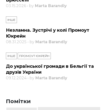
Брюсселі
03.15.2026 • by
Marta Barandiy
ІНШЕ
Незламна. Зустрічі у колі Промоут
Юкрейн
08.31.2025 • by
Marta Barandiy
ІНШЕ
ПРОМОУТ ЮКРЕЙН
До української громади в Бельгії та
друзів України
09.12.2024 • by
Marta Barandiy
Помітки