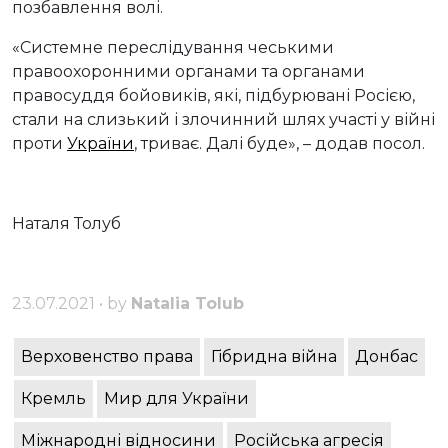
позбавлення волі.
«Системне переслідування чеськими
правоохоронними органами та органами
правосуддя бойовиків, які, підбурювані Росією,
стали на слизький і злочинний шлях участі у війні
проти
України
, триває. Далі буде», – додав посол.
Наталя Толуб
23.07.2021 • by
Natalia Tolub
Верховенство права
Гібридна війна
Донбас
Кремль
Мир для України
Міжнародні відносини
Російська агресія