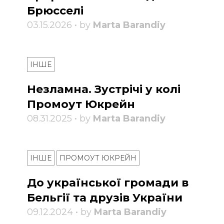
Брюсселі
03.15.2026 • by
Marta Barandiy
ІНШЕ
Незламна. Зустрічі у колі
Промоут Юкрейн
08.31.2025 • by
Marta Barandiy
ІНШЕ
ПРОМОУТ ЮКРЕЙН
До української громади в
Бельгії та друзів України
09.12.2024 • by
Marta Barandiy