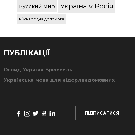
Україна v Росія
Русский мир
міжнародна допомога
ПУБЛІКАЦІЇ
Огляд Україна Брюссель
Українська мова для нідерландомовних
ПІДПИСАТИСЯ