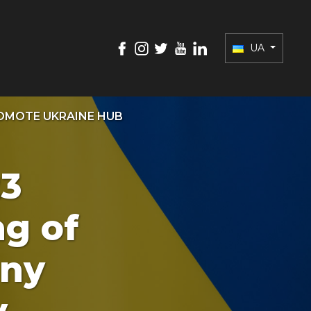
UA
OMOTE UKRAINE HUB
23
ng of
nny