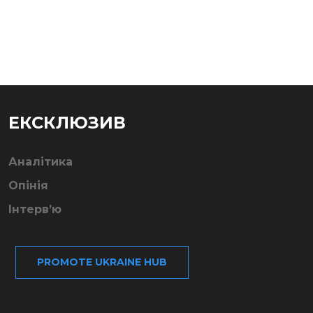
ЕКСКЛЮЗИВ
Аналітика
Опінія
Інтерв’ю
PROMOTE UKRAINE HUB