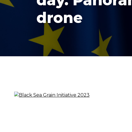
day. Panora
drone