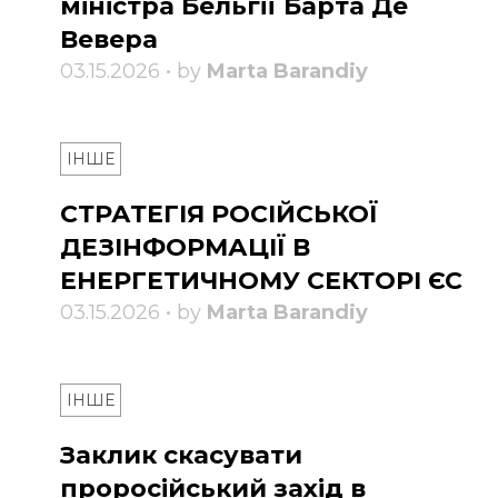
міністра Бельгії Барта Де
Вевера
03.15.2026 • by
Marta Barandiy
ІНШЕ
СТРАТЕГІЯ РОСІЙСЬКОЇ
ДЕЗІНФОРМАЦІЇ В
ЕНЕРГЕТИЧНОМУ СЕКТОРІ ЄС
03.15.2026 • by
Marta Barandiy
ІНШЕ
Заклик скасувати
проросійський захід в