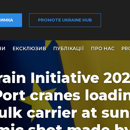
РИМКА
PROMOTE UKRAINE HUB
НИ
ЕКСКЛЮЗИВ
ПУБЛІКАЦІЇ
ПРО НАС
PR
ain Initiative 20
Port cranes loadi
ulk carrier at su