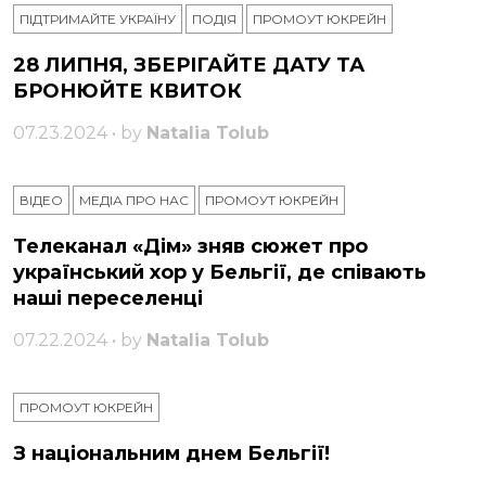
ПІДТРИМАЙТЕ УКРАЇНУ
ПОДІЯ
ПРОМОУТ ЮКРЕЙН
28 ЛИПНЯ, ЗБЕРІГАЙТЕ ДАТУ ТА
БРОНЮЙТЕ КВИТОК
07.23.2024 • by
Natalia Tolub
ВІДЕО
МЕДІА ПРО НАС
ПРОМОУТ ЮКРЕЙН
Телеканал «Дім» зняв сюжет про
український хор у Бельгії, де співають
наші переселенці
07.22.2024 • by
Natalia Tolub
ПРОМОУТ ЮКРЕЙН
З національним днем ​​Бельгії!