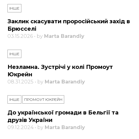
ІНШЕ
Заклик скасувати проросійський захід в
Брюсселі
03.15.2026 • by
Marta Barandiy
ІНШЕ
Незламна. Зустрічі у колі Промоут
Юкрейн
08.31.2025 • by
Marta Barandiy
ІНШЕ
ПРОМОУТ ЮКРЕЙН
До української громади в Бельгії та
друзів України
09.12.2024 • by
Marta Barandiy