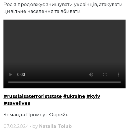
Росія продовжує знищувати українців, атакувати
цивільне населення та вбивати.
#russiaisaterroriststate
#ukraine
#kyiv
#savelives
Команда Промоут Юкрейн
07.02.2024 • by
Natalia Tolub