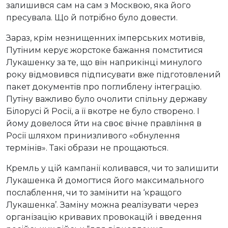
залишився сам на сам з Москвою, яка його
пресувала. Що й потрібно було довести.
Зараз, крім незнищенних імперських мотивів,
Путіним керує жорстоке бажання помститися
Лукашенку за те, що він наприкінці минулого
року відмовився підписувати вже підготовлений
пакет документів про поглиблену інтеграцію.
Путіну важливо було очолити спільну державу
Білорусі й Росії, а її вкотре не було створено. І
йому довелося йти на своє вічне правління в
Росії шляхом принизливого «обнулення
термінів». Такі образи не прощаються.
Кремль у цій кампанії коливався, чи то залишити
Лукашенка й домогтися його максимального
послаблення, чи то замінити на ‘кращого
Лукашенка’. Заміну можна реалізувати через
організацію кривавих провокацій і введення