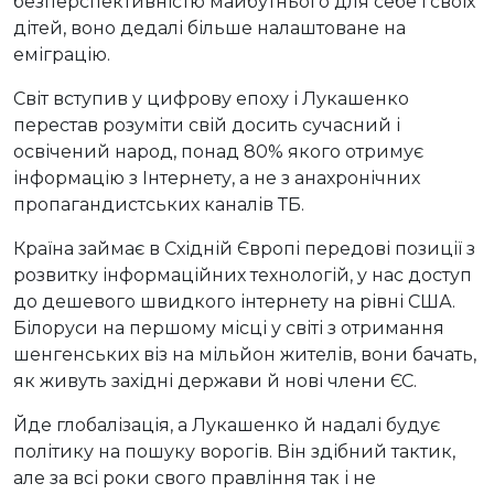
безперспективністю майбутнього для себе і своїх
дітей, воно дедалі більше налаштоване на
еміграцію.
Світ вступив у цифрову епоху і Лукашенко
перестав розуміти свій досить сучасний і
освічений народ, понад 80% якого отримує
інформацію з Інтернету, а не з анахронічних
пропагандистських каналів ТБ.
Країна займає в Східній Європі передові позиції з
розвитку інформаційних технологій, у нас доступ
до дешевого швидкого інтернету на рівні США.
Білоруси на першому місці у світі з отримання
шенгенських віз на мільйон жителів, вони бачать,
як живуть західні держави й нові члени ЄС.
Йде глобалізація, а Лукашенко й надалі будує
політику на пошуку ворогів. Він здібний тактик,
але за всі роки свого правління так і не