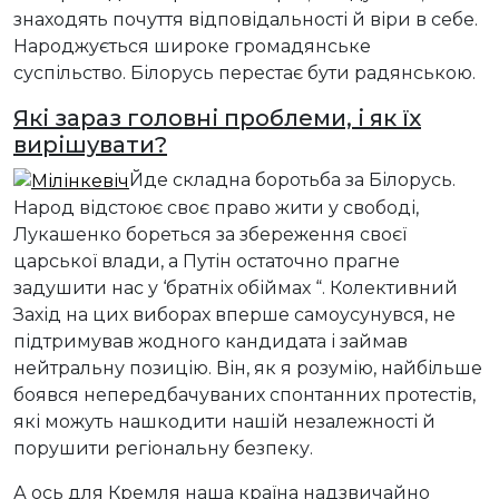
знаходять почуття відповідальності й віри в себе.
Народжується широке громадянське
суспільство. Білорусь перестає бути радянською.
Які
зараз
головні проблеми,
і
як їх
вирішувати?
Йде складна боротьба за Білорусь.
Народ відстоює своє право жити у свободі,
Лукашенко бореться за збереження своєї
царської влади, а Путін остаточно прагне
задушити нас у ‘братніх обіймах “. Колективний
Захід на цих виборах вперше самоусунувся, не
підтримував жодного кандидата і займав
нейтральну позицію. Він, як я розумію, найбільше
боявся непередбачуваних спонтанних протестів,
які можуть нашкодити нашій незалежності й
порушити регіональну безпеку.
А ось для Кремля наша країна надзвичайно