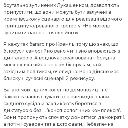
брутально зупинених Лукашенком, дозволяють
припустити, що вони можуть бути залучені в
кремлівському сценарію для реалізації відомого
принципу керованого протесту: «Не можеш
зупинити натовп – очоль його».
Я кажу так багато про Кремль, тому що знаю, що
білоруси самостійно рано чи пізно впораються з
диктатурою. А водночас реалізована гібридна
московська війна не всім білорусам, та й
західним політикам, очевидна. Вона дійсно має
блискучі сучасні сценарії й режисуру.
Багато моїх гідних колег по демопозиції не
бажають навіть слухати про очевидні плани
східного сусіда й закликають боротися з
диктатурою без … ‘конспірологічних комплексів’.
Вони пропонують спочатку домогтися демократії,
а потім і суверенітет відстоювати. Небезпечна