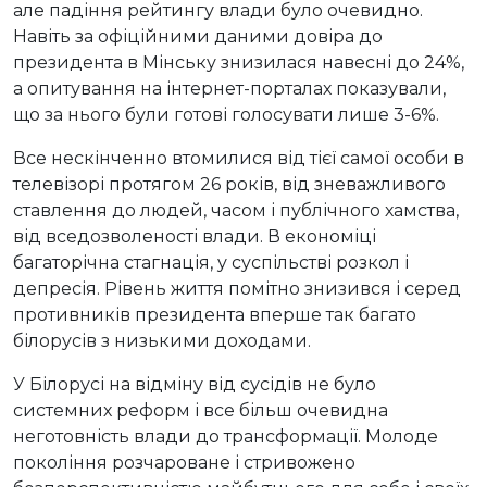
але падіння рейтингу влади було очевидно.
Навіть за офіційними даними довіра до
президента в Мінську знизилася навесні до 24%,
а опитування на інтернет-порталах показували,
що за нього були готові голосувати лише 3-6%.
Все нескінченно втомилися від тієї самої особи в
телевізорі протягом 26 років, від зневажливого
ставлення до людей, часом і публічного хамства,
від вседозволеності влади. В економіці
багаторічна стагнація, у суспільстві розкол і
депресія. Рівень життя помітно знизився і серед
противників президента вперше так багато
білорусів з низькими доходами.
У Білорусі на відміну від сусідів не було
системних реформ і все більш очевидна
неготовність влади до трансформації. Молоде
покоління розчароване і стривожено