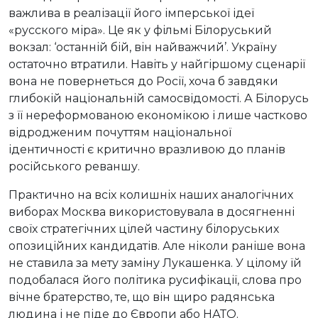
важлива в реалізації його імперської ідеї
«русского міра». Це як у фільмі Білоруський
вокзал: ‘останній бій, він найважчий’. Україну
остаточно втратили. Навіть у найгіршому сценарії
вона не повернеться до Росії, хоча б завдяки
глибокій національній самосвідомості. А Білорусь
з її нереформованою економікою і лише частково
відродженим почуттям національної
ідентичності є критично вразливою до планів
російського реваншу.
Практично на всіх колишніх наших аналогічних
виборах Москва використовувала в досягненні
своїх стратегічних цілей частину білоруських
опозиційних кандидатів. Але ніколи раніше вона
не ставила за мету заміну Лукашенка. У цілому їй
подобалася його політика русифікації, слова про
вічне братерство, те, що він щиро радянська
людина і не піде до Європи або НАТО.