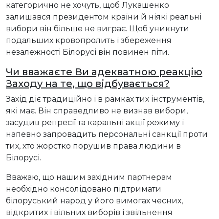
категорично не хочуть, щоб Лукашенко
залишався президентом країни й ніякі реальні
вибори він більше не виграє. Щоб уникнути
подальших кровопролить і збереження
незалежності Білорусі він повинен піти.
Чи вважаєте Ви адекватною реакцію
Заходу на те, що відбувається?
Захід діє традиційно і в рамках тих інструментів,
які має. Він справедливо не визнав вибори,
засудив репресії та каральні акції режиму і
напевно запровадить персональні санкції проти
тих, хто жорстко порушив права людини в
Білорусі.
Вважаю, що нашим західним партнерам
необхідно консолідовано підтримати
білоруський народ у його вимогах чесних,
відкритих і вільних виборів і звільнення