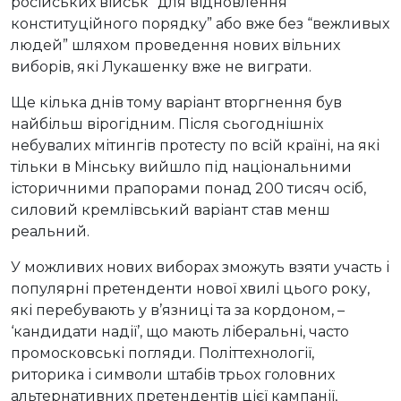
російських військ “для відновлення
конституційного порядку” або вже без “вежливых
людей” шляхом проведення нових вільних
виборів, які Лукашенку вже не виграти.
Ще кілька днів тому варіант вторгнення був
найбільш вірогідним. Після сьогоднішніх
небувалих мітингів протесту по всій країні, на які
тільки в Мінську вийшло під національними
історичними прапорами понад 200 тисяч осіб,
силовий кремлівський варіант став менш
реальний.
У можливих нових виборах зможуть взяти участь і
популярні претенденти нової хвилі цього року,
які перебувають у в’язниці та за кордоном, –
‘кандидати надії’, що мають ліберальні, часто
промосковські погляди. Політтехнології,
риторика і символи штабів трьох головних
альтернативних претендентів цієї кампанії,