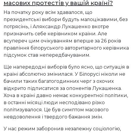
масових протестів у вашій країні?
На початку року всім здавалося, що
президентські вибори будуть малоцікавими, без
потрясінь, і Аляксандр Лукашенко вкотре
призначить себе керівником країни. Але
всупереч цим очікуванням вперше за 26 років
правління білоруського авторитарного керівника
підсумок став непередбачуваним.
Ще напередодні виборів було ясно, що ситуація в
країні абсолютно змінилася. У Білорусі ніколи не
бачили таких багатогодинних черг з охочих
відкрито підписатися за опонентів Лукашенка.
Хоча в країні давно немає конкурентної політики,
в останні місяці люди несподівано різко
політизувалося. Це був симптом масового
невдоволення і твердого бажання змін.
У нас режим заборонив незалежну соціологію,