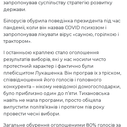
запропонував суспільству стратегію розвитку
держави.
Білорусів обурила поведінка президента під час
пандемії, коли він назвав COVID психозом і
запропонував лікувати вірус «сауною, горілкою і
трактором».
І останньою краплею стало оголошення
результатів виборів, які у нас носили чисто
протестний характер і фактично були
плебісцитом Лукашенка. Він програв їх з тріском,
співвідношення його голосів і головного
конкурента – нікому невідомої домогосподарки,
було приблизно один до п’яти. Тихановська
навіть не мала програми, просто обіцяла
випустити політв’язнів і протягом пів року
провести чесні вибори.
Загальне обурення оголошеними 80% голосів за