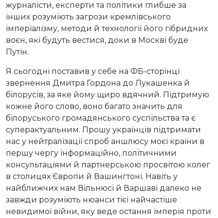
журналісти, експерти та політики глибше за
інших розуміють загрози кремлівського
імперіалізму, методи й технології його гібридних
воєн, які будуть вестися, доки в Москві буде
Путін.
Я сьогодні поставив у себе на ФБ-сторінці
звернення Дмитра Гордона до Лукашенка й
білорусів, за яке йому щиро вдячний. Підтримую
кожне його слово, воно багато значить для
білоруського громадянського суспільства та є
суперактуальним. Прошу українців підтримати
нас у нейтралізації спроб аншлюсу моєї країни в
першу чергу інформаційно, політичними
консультаціями й партнерською просвітою колег
в столицях Європи й Вашингтоні. Навіть у
найближчих нам Вільнюсі й Варшаві далеко не
завжди розуміють нюанси тієї найчастіше
невидимої війни, яку веде остання імперія проти