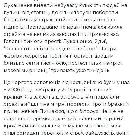
Лукашенка вивели небувалу кількість людей на
вулиці від столиці до сіл. Білоруси побороли
багаторічний страх і вийшли захищати свою
гідність. Несподівано по країні почалася хвиля
страйків на великих заводах і підприємствах.
Головні вимоги прості: ‘Лукашенко, йди’,
‘Провести нові справедливі вибори”. Попри
жертви, жорстокі побиття і тортури, арешти
близько семи тисяч осіб, протест тільки виріс і
масові мирні акції тривають уже тиждень.
Це чергова революція гідності, які вже були у нас
у 2006 році, в Україні у 2014 році та в інших
країнах. Я в захваті від білорусів, які подолали
страх і вийшли на мирні протести проти брехні й
приниження. Пишаюся, що я білорус. Це ще не
остаточна перемога, але вирішальний перший
крок. Найважливіший, тому що мільйони моїх
співгромадян перемогли страх, байдужість, вони