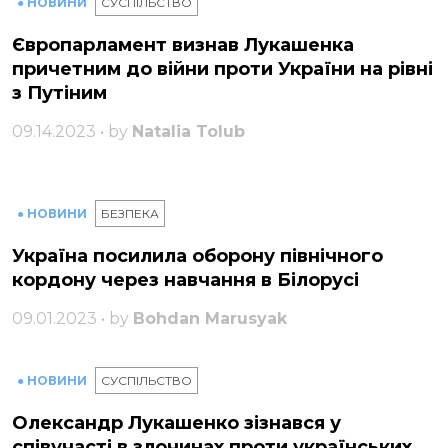
● НОВИНИ
СУСПІЛЬСТВО
Європарламент визнав Лукашенка
причетним до війни проти України на рівні
з Путіним
09.14.2023 • by
Natalia Tolub
● НОВИНИ
БЕЗПЕКА
Україна посилила оборону північного
кордону через навчання в Білорусі
09.01.2023 • by
Bohdan Marusyak
● НОВИНИ
СУСПІЛЬСТВО
Олександр Лукашенко зізнався у
співучасті в злочинах проти українських