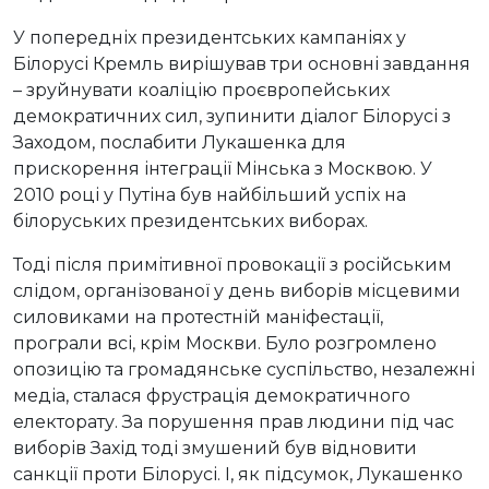
У попередніх президентських кампаніях у
Білорусі Кремль вирішував три основні завдання
– зруйнувати коаліцію проєвропейських
демократичних сил, зупинити діалог Білорусі з
Заходом, послабити Лукашенка для
прискорення інтеграції Мінська з Москвою. У
2010 році у Путіна був найбільший успіх на
білоруських президентських виборах.
Тоді після примітивної провокації з російським
слідом, організованої у день виборів місцевими
силовиками на протестній маніфестації,
програли всі, крім Москви. Було розгромлено
опозицію та громадянське суспільство, незалежні
медіа, сталася фрустрація демократичного
електорату. За порушення прав людини під час
виборів Захід тоді змушений був відновити
санкції проти Білорусі. І, як підсумок, Лукашенко