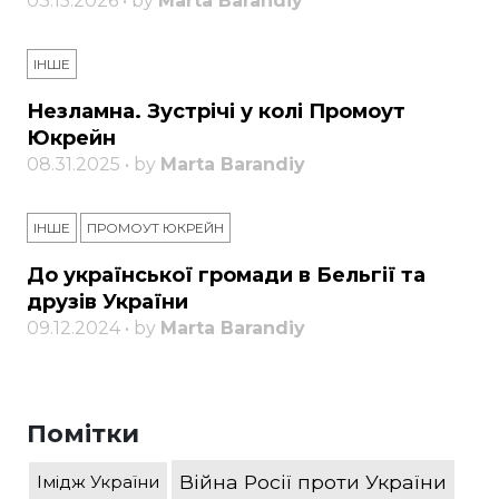
03.15.2026 • by
Marta Barandiy
ІНШЕ
Незламна. Зустрічі у колі Промоут
Юкрейн
08.31.2025 • by
Marta Barandiy
ІНШЕ
ПРОМОУТ ЮКРЕЙН
До української громади в Бельгії та
друзів України
09.12.2024 • by
Marta Barandiy
Помітки
Війна Росії проти України
Імідж України