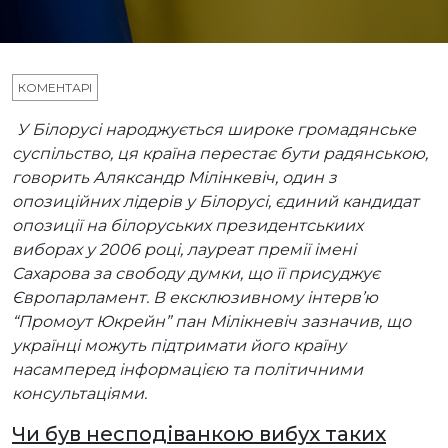
КОМЕНТАРІ
У Білорусі народжується широке громадянське
суспільство, ця країна перестає бути радянською,
говорить Аляксандр Мілінкевіч, один з
опозиційних лідерів у Білорусі, єдиний кандидат
опозиції на білоруських президентськиих
виборах у 2006 році, лауреат премії імені
Сахарова за свободу думки, що її присуджує
Європарламент. В ексклюзивному інтерв’ю
“Промоут Юкрейн” пан Мілікневіч зазначив, що
українці можуть підтримати його країну
насамперед інформацією та політичними
консультаціями.
Чи був несподіванкою вибух таких