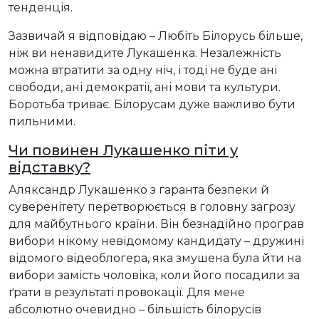
тенденція.
Зазвичай я відповідаю – Любіть Білорусь більше,
ніж ви ненавидите Лукашенка. Незалежність
можна втратити за одну ніч, і тоді не буде ані
свободи, ані демократії, ані мови та культури.
Боротьба триває. Білорусам дуже важливо бути
пильними.
Чи повинен Лукашенко піти у
відставку?
Аляксандр Лукашенко з гаранта безпеки й
суверенітету перетворюється в головну загрозу
для майбутнього країни. Він безнадійно програв
вибори нікому невідомому кандидату – дружині
відомого відеоблогера, яка змушена була йти на
вибори замість чоловіка, коли його посадили за
ґрати в результаті провокації. Для мене
абсолютно очевидно – більшість білорусів