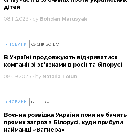
дітей
08.11.2023 • by
Bohdan Marusyak
● НОВИНИ
СУСПІЛЬСТВО
В Україні продовжують відкриватися
компанії зі зв’язками в росії та білорусі
08.09.2023 • by
Natalia Tolub
● НОВИНИ
БЕЗПЕКА
Воєнна розвідка України поки не бачить
прямих загроз з Білорусі, куди прибули
найманці «Вагнера»