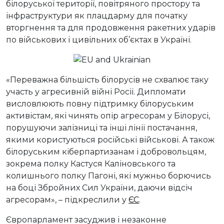
білоруської території, повітряного простору та
інфраструктури як плацдарму для початку
вторгнення та для продовження ракетних ударів
по військових і цивільних об’єктах в Україні.
«Переважна більшість білорусів не схвалює таку
участь у агресивній війні Росії. Дипломати
висловлюють повну підтримку білоруським
активістам, які чинять опір агресорам у Білорусі,
порушуючи залізниці та інші лінії постачання,
якими користуються російські військові. А також
білоруським кіберпартизанам і добровольцям,
зокрема полку Кастуся Каліновського та
колишнього полку Пагоні, які мужньо борючись
на боці Збройних Сил України, даючи відсіч
агресорам», – підкреслили у
ЄС
.
Європарламент засуджив і незаконне