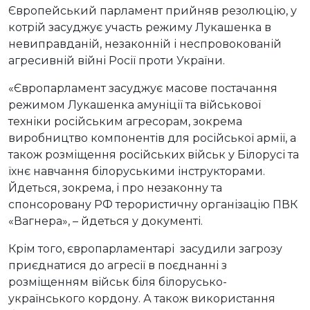
Європейський парламент прийняв резолюцію, у
котрій засуджує участь режиму Лукашенка в
невиправданій, незаконній і неспровокованій
агресивній війні Росії проти України.
«Європарламент засуджує масове постачання
режимом Лукашенка амуніції та військової
техніки російським агресорам, зокрема
виробництво компонентів для російської армії, а
також розміщення російських військ у Білорусі та
їхнє навчання білоруськими інструкторами.
Йдеться, зокрема, і про незаконну та
спонсоровану РФ терористичну організацію ПВК
«Вагнера», – йдеться у документі.
Крім того, європарламентарі засудили загрозу
приєднатися до агресії в поєднанні з
розміщенням військ біля білорусько-
українського кордону. А також використання