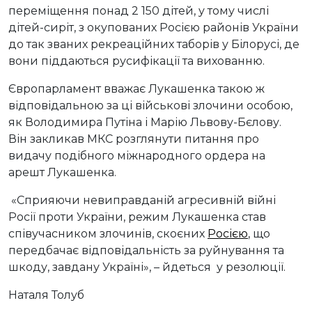
переміщення понад 2 150 дітей, у тому числі
дітей-сиріт, з окупованих Росією районів України
до так званих рекреаційних таборів у Білорусі, де
вони піддаються русифікації та вихованню.
Європарламент вважає Лукашенка такою ж
відповідальною за ці військові злочини особою,
як Володимира Путіна і Марію Львову-Бєлову.
Він закликав МКС розглянути питання про
видачу подібного міжнародного ордера на
арешт Лукашенка.
«Сприяючи невиправданій агресивній війні
Росії проти України, режим Лукашенка став
співучасником злочинів, скоєних
Росією
, що
передбачає відповідальність за руйнування та
шкоду, завдану Україні», – йдеться у резолюції.
Наталя Толуб