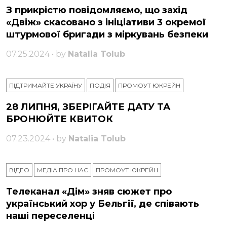
З прикрістю повідомляємо, що захід
«Двіж» скасовано з ініціативи 3 окремої
штурмової бригади з міркувань безпеки
07.25.2024 • by
Natalia Tolub
ПІДТРИМАЙТЕ УКРАЇНУ
ПОДІЯ
ПРОМОУТ ЮКРЕЙН
28 ЛИПНЯ, ЗБЕРІГАЙТЕ ДАТУ ТА
БРОНЮЙТЕ КВИТОК
07.23.2024 • by
Natalia Tolub
ВІДЕО
МЕДІА ПРО НАС
ПРОМОУТ ЮКРЕЙН
Телеканал «Дім» зняв сюжет про
український хор у Бельгії, де співають
наші переселенці