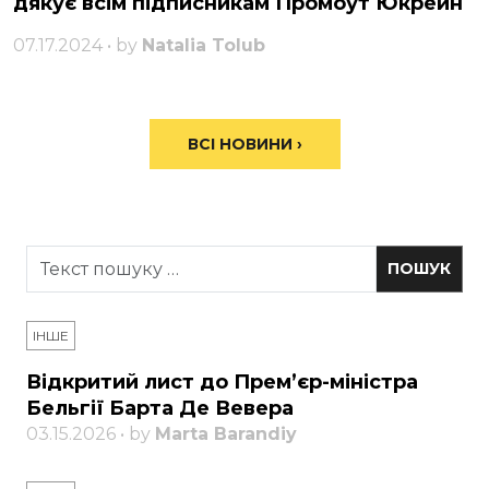
дякує всім підписникам Промоут Юкрейн
07.17.2024 • by
Natalia Tolub
ВСІ НОВИНИ ›
ІНШЕ
Відкритий лист до Прем’єр-міністра
Бельгії Барта Де Вевера
03.15.2026 • by
Marta Barandiy