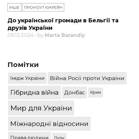
ІНШЕ
ПРОМОУТ ЮКРЕЙН
До української громади в Бельгії та
друзів України
09.12.2024 • by
Marta Barandiy
Помітки
Війна Росії проти України
Імідж України
Гібридна війна
Донбас
Крим
Мир для України
Міжнародні відносини
Права людини
Путін