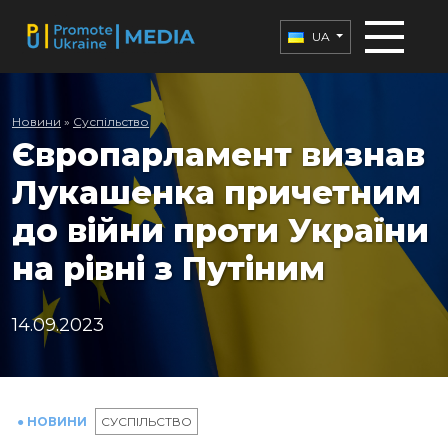
UA
Новини
»
Суспільство
Європарламент визнав
Лукашенка причетним
до війни проти України
на рівні з Путіним
14.09.2023
● НОВИНИ
СУСПІЛЬСТВО