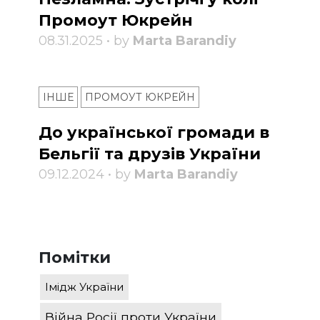
Промоут Юкрейн
08.31.2025 • by
Marta Barandiy
ІНШЕ
ПРОМОУТ ЮКРЕЙН
До української громади в
Бельгії та друзів України
09.12.2024 • by
Marta Barandiy
Помітки
Імідж України
Війна Росії проти України