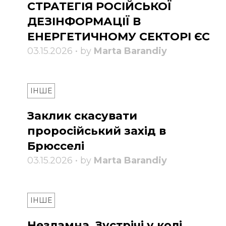
СТРАТЕГІЯ РОСІЙСЬКОЇ
ДЕЗІНФОРМАЦІЇ В
ЕНЕРГЕТИЧНОМУ СЕКТОРІ ЄС
03.15.2026 • by
Marta Barandiy
ІНШЕ
Заклик скасувати
проросійський захід в
Брюсселі
03.15.2026 • by
Marta Barandiy
ІНШЕ
Незламна. Зустрічі у колі