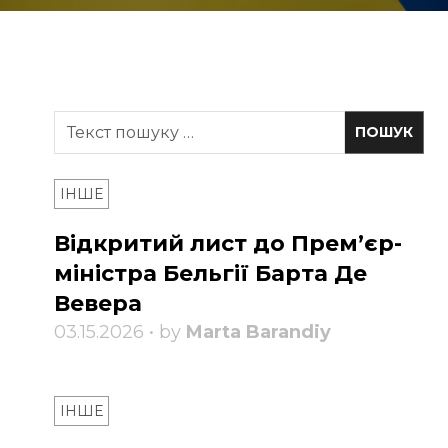
ІНШЕ
Відкритий лист до Прем’єр-
міністра Бельгії Барта Де
Вевера
03.15.2026 • by
Marta Barandiy
ІНШЕ