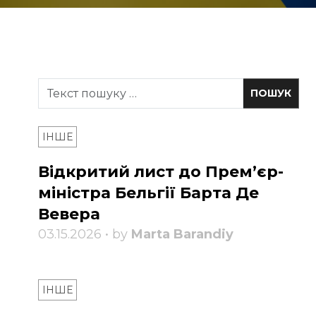
ІНШЕ
Відкритий лист до Прем’єр-
міністра Бельгії Барта Де
Вевера
03.15.2026 • by
Marta Barandiy
ІНШЕ