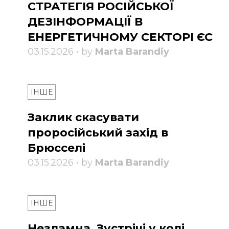
СТРАТЕГІЯ РОСІЙСЬКОЇ
ДЕЗІНФОРМАЦІЇ В
ЕНЕРГЕТИЧНОМУ СЕКТОРІ ЄС
03.15.2026 • by
Marta Barandiy
ІНШЕ
Заклик скасувати
проросійський захід в
Брюсселі
03.15.2026 • by
Marta Barandiy
ІНШЕ
Незламна. Зустрічі у колі