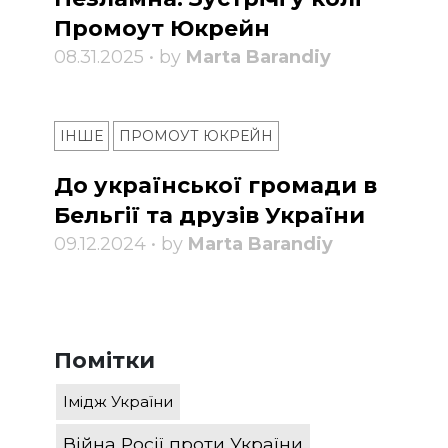
Промоут Юкрейн
08.31.2025 • by
Marta Barandiy
ІНШЕ
ПРОМОУТ ЮКРЕЙН
До української громади в
Бельгії та друзів України
09.12.2024 • by
Marta Barandiy
Помітки
Імідж України
Війна Росії проти України