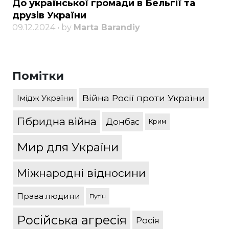
До української громади в Бельгії та
друзів України
09.12.2024 • by
Marta Barandiy
Помітки
Війна Росії проти України
Імідж України
Гібридна війна
Донбас
Крим
Мир для України
Міжнародні відносини
Права людини
Путін
Російська агресія
Росія