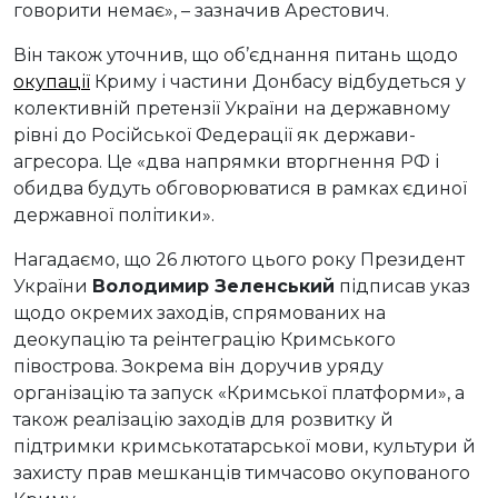
говорити немає», – зазначив Арестович.
Він також уточнив, що об’єднання питань щодо
окупації
Криму і частини Донбасу відбудеться у
колективній претензії України на державному
рівні до Російської Федерації як держави-
агресора. Це «два напрямки вторгнення РФ і
обидва будуть обговорюватися в рамках єдиної
державної політики».
Нагадаємо, що 26 лютого цього року Президент
України
Володимир Зеленський
підписав указ
щодо окремих заходів, спрямованих на
деокупацію та реінтеграцію Кримського
півострова. Зокрема він доручив уряду
організацію та запуск «Кримської платформи», а
також реалізацію заходів для розвитку й
підтримки кримськотатарської мови, культури й
захисту прав мешканців тимчасово окупованого