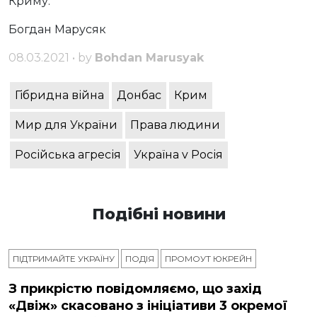
Криму.
Богдан Марусяк
08.03.2021 • by
Bohdan Marusyak
Гібридна війна
Донбас
Крим
Мир для України
Права людини
Російська агресія
Україна v Росія
Подібні новини
ПІДТРИМАЙТЕ УКРАЇНУ
ПОДІЯ
ПРОМОУТ ЮКРЕЙН
З прикрістю повідомляємо, що захід
«Двіж» скасовано з ініціативи 3 окремої