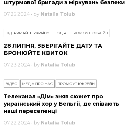
штурмової бригади з міркувань безпеки
07.25.2024 • by
Natalia Tolub
ПІДТРИМАЙТЕ УКРАЇНУ
ПОДІЯ
ПРОМОУТ ЮКРЕЙН
28 ЛИПНЯ, ЗБЕРІГАЙТЕ ДАТУ ТА
БРОНЮЙТЕ КВИТОК
07.23.2024 • by
Natalia Tolub
ВІДЕО
МЕДІА ПРО НАС
ПРОМОУТ ЮКРЕЙН
Телеканал «Дім» зняв сюжет про
український хор у Бельгії, де співають
наші переселенці
07.22.2024 • by
Natalia Tolub