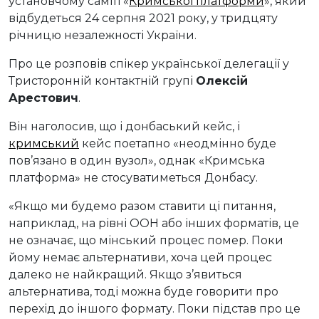
установчому саміті «
Кримської платформи
», який
відбудеться 24 серпня 2021 року, у тридцяту
річницю незалежності України.
Про це розповів спікер української делегації у
Тристоронній контактній групі
Олексій
Арестович
.
Він наголосив, що і донбаський кейс, і
кримський
кейс поетапно «неодмінно буде
пов’язано в один вузол», однак «Кримська
платформа» не стосуватиметься Донбасу.
«Якщо ми будемо разом ставити ці питання,
наприклад, на рівні ООН або інших форматів, це
не означає, що мінський процес помер. Поки
йому немає альтернативи, хоча цей процес
далеко не найкращий. Якщо з’явиться
альтернатива, тоді можна буде говорити про
перехід до іншого формату. Поки підстав про це