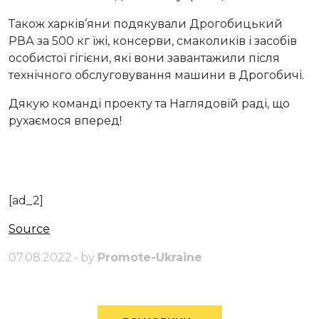
Також харків’яни подякували Дрогобицький
РВА за 500 кг їжі, консерви, смаколиків і засобів
особистої гігієни, які вони завантажили після
технічного обслуговування машини в Дрогобичі.
Дякую команді проекту та Наглядовій раді, що
рухаємося вперед!
[ad_2]
Source
07.08.2022 • by
Promote-Ukraine