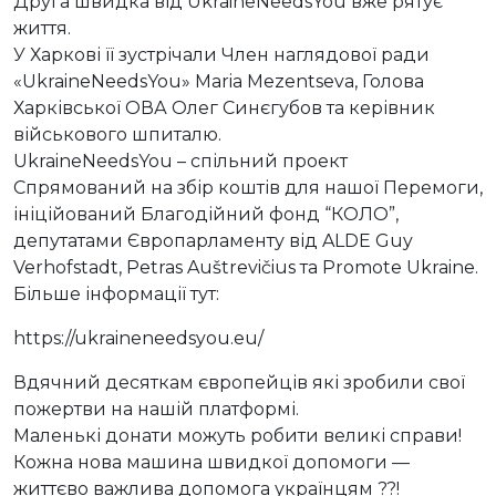
Друга швидка від UkraineNeedsYou вже рятує
життя.
У Харкові її зустрічали Член наглядової ради
«UkraineNeedsYou» Maria Mezentseva, Голова
Харківської ОВА Олег Синєгубов та керівник
військового шпиталю.
UkraineNeedsYou – спільний проект
Спрямований на збір коштів для нашої Перемоги,
ініційований Благодійний фонд “КОЛО”,
депутатами Європарламенту від ALDE Guy
Verhofstadt, Petras Auštrevičius та Promote Ukraine.
Більше інформації тут:
https://ukraineneedsyou.eu/
Вдячний десяткам європейців які зробили свої
пожертви на нашій платформі.
Маленькі донати можуть робити великі справи!
Кожна нова машина швидкої допомоги —
життєво важлива допомога українцям ??!