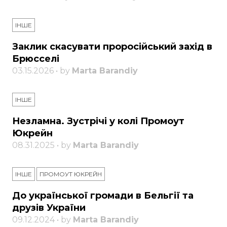
ІНШЕ
Заклик скасувати проросійський захід в
Брюсселі
03.15.2026 • by
Marta Barandiy
ІНШЕ
Незламна. Зустрічі у колі Промоут
Юкрейн
08.31.2025 • by
Marta Barandiy
ІНШЕ
ПРОМОУТ ЮКРЕЙН
До української громади в Бельгії та
друзів України
09.12.2024 • by
Marta Barandiy