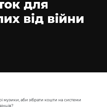
сток для
их від війни
ої музики, аби зібрати кошти на системи
аїнців?