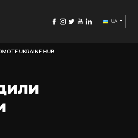
UA
OMOTE UKRAINE HUB
одили
и