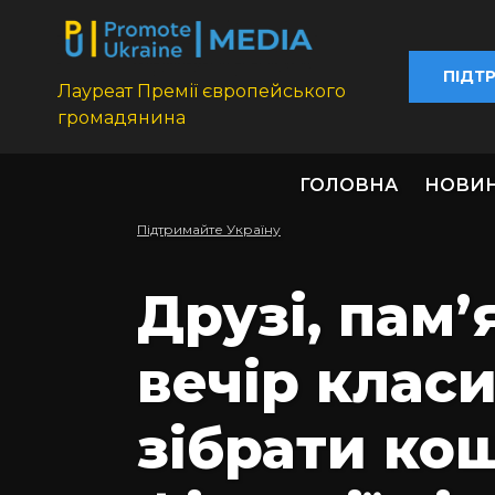
ПІДТ
Лауреат Премії європейського
громадянина
ГОЛОВНА
НОВИ
Підтримайте Україну
Друзі, пам
вечір класи
зібрати ко