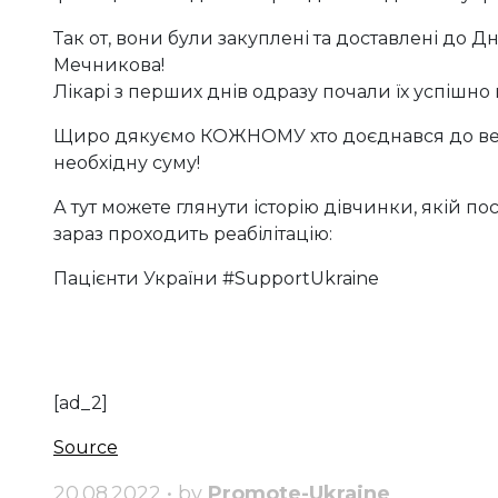
Так от, вони були закуплені та доставлені до Дн
Мечникова!
Лікарі з перших днів одразу почали їх успішно
Щиро дякуємо КОЖНОМУ хто доєднався до вечо
необхідну суму!
А тут можете глянути історію дівчинки, якій пос
зараз проходить реабілітацію:
Пацієнти України #SupportUkraine
[ad_2]
Source
20.08.2022 • by
Promote-Ukraine