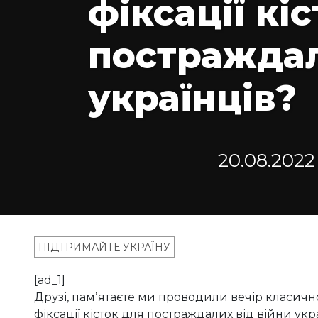
фіксації кі
постраждал
українців?
20.08.2022
ПІДТРИМАЙТЕ УКРАЇНУ
[ad_1]
Друзі, памʼятаєте ми проводили вечір класичн
фіксації кісток для постраждалих від війни укр