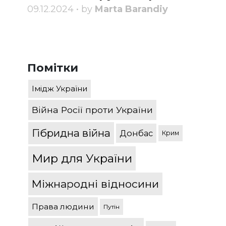
09.12.2024 • by
Marta Barandiy
Помітки
Імідж України
Війна Росії проти України
Гібридна війна
Донбас
Крим
Мир для України
Міжнародні відносини
Права людини
Путін