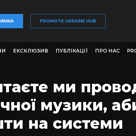
РИМКА
PROMOTE UKRAINE HUB
НИ
ЕКСКЛЮЗИВ
ПУБЛІКАЦІЇ
ПРО НАС
PR
ʼятаєте ми пров
чної музики, аб
шти на системи