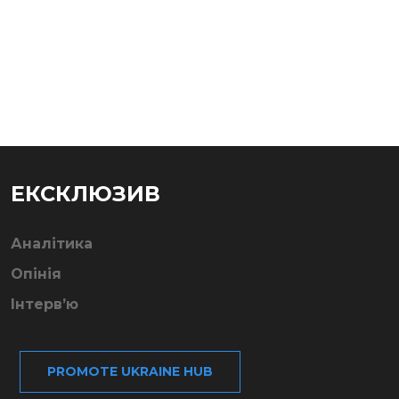
ЕКСКЛЮЗИВ
Аналітика
Опінія
Інтерв’ю
PROMOTE UKRAINE HUB