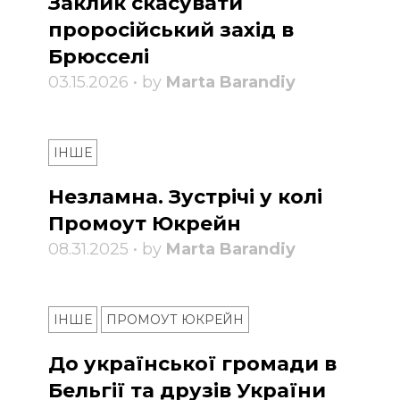
Заклик скасувати
проросійський захід в
Брюсселі
03.15.2026 • by
Marta Barandiy
ІНШЕ
Незламна. Зустрічі у колі
Промоут Юкрейн
08.31.2025 • by
Marta Barandiy
ІНШЕ
ПРОМОУТ ЮКРЕЙН
До української громади в
Бельгії та друзів України