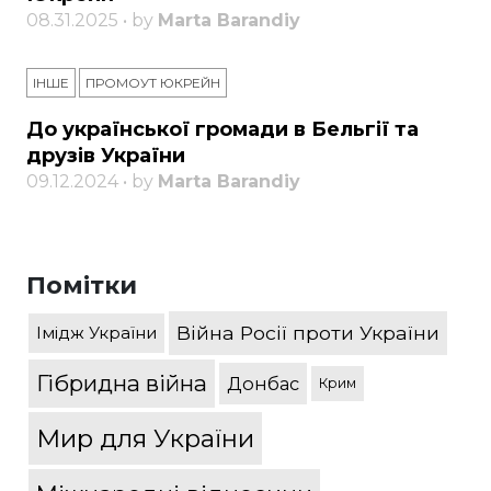
08.31.2025 • by
Marta Barandiy
ІНШЕ
ПРОМОУТ ЮКРЕЙН
До української громади в Бельгії та
друзів України
09.12.2024 • by
Marta Barandiy
Помітки
Війна Росії проти України
Імідж України
Гібридна війна
Донбас
Крим
Мир для України