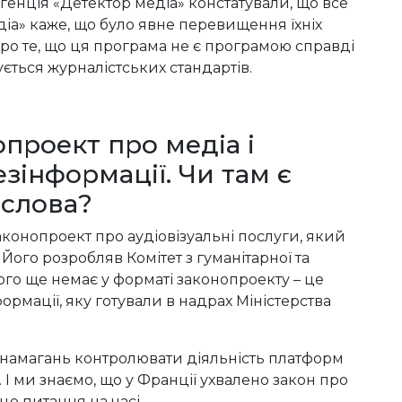
генція «Детектор медіа» констатували, що все
едіа» каже, що було явне перевищення їхніх
ро те, що ця програма не є програмою справді
ується журналістських стандартів.
проект про медіа і
езінформації. Чи там є
 слова?
аконопроект про аудіовізуальні послуги, який
Його розробляв Комітет з гуманітарної та
ого ще немає у форматі законопроекту – це
рмації, яку готували в надрах Міністерства
 намагань контролювати діяльність платформ
 І ми знаємо, що у Франції ухвалено закон про
е питання на часі.