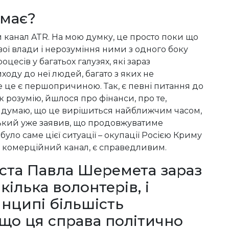
емає?
и канал ATR. На мою думку, це просто поки що
вої влади і нерозуміння ними з одного боку
цесів у багатьох галузях, які зараз
ходу до неї людей, багато з яких не
е це є першопричиною. Так, є певні питання до
ак розумію, йшлося про фінанси, про те,
я думаю, що це вирішиться найближчим часом,
ький уже заявив, що продовжуватиме
уло саме цієї ситуації – окупації Росією Криму
ує комерційний канал, є справедливим.
іста Павла Шеремета зараз
ілька волонтерів, і
инципі більшість
 що ця справа політично