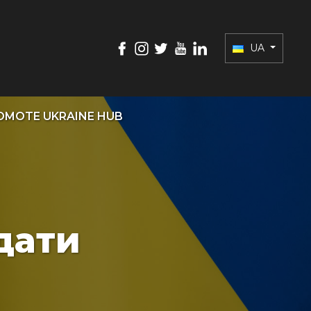
UA
OMOTE UKRAINE HUB
дати