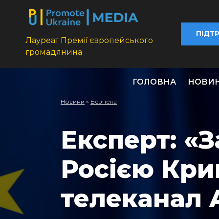
ПІДТ
Лауреат Премії європейського
громадянина
ГОЛОВНА
НОВИ
Новини
»
Безпека
Експерт: «З
Росією Кри
телеканал