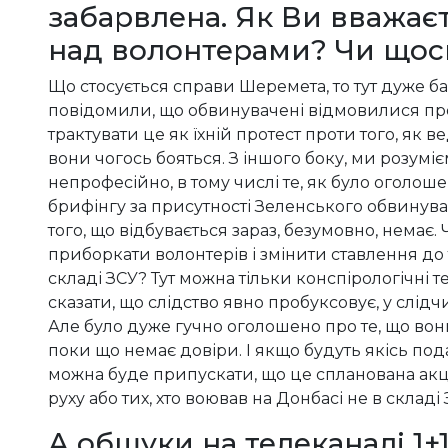
забарвлена. Як Ви вважає
над волонтерами? Чи щос
Що стосується справи Шеремета, то тут дуже б
повідомили, що обвинувачені відмовилися про
трактувати це як їхній протест проти того, як в
вони чогось бояться. З іншого боку, ми розумі
непрофесійно, в тому числі те, як було оголош
брифінгу за присутності Зеленського обвинува
того, що відбувається зараз, безумовно, немає
приборкати волонтерів і змінити ставлення до т
складі ЗСУ? Тут можна тільки конспірологічні
сказати, що слідство явно пробуксовує, у слід
Але було дуже гучно оголошено про те, що вон
поки що немає довіри. І якщо будуть якісь пода
можна буде припускати, що це спланована акц
руху або тих, хто воював на Донбасі не в складі
А обшуки на телеканалі 1+