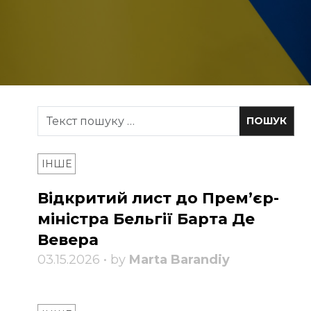
ІНШЕ
Відкритий лист до Прем’єр-
міністра Бельгії Барта Де
Вевера
03.15.2026 • by
Marta Barandiy