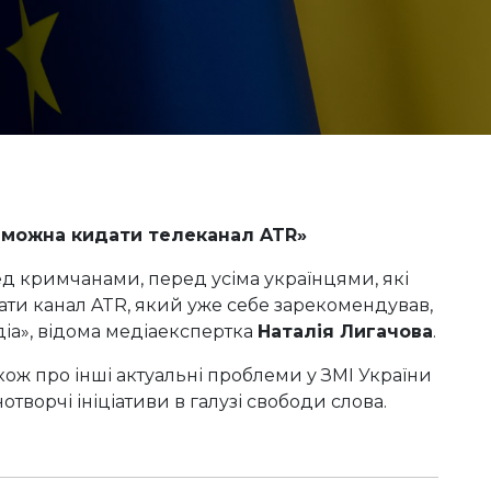
е можна кидати телеканал ATR»
ед кримчанами, перед усіма українцями, які
дати канал ATR, який уже себе зарекомендував,
іа», відома медіаекспертка
Наталія Лигачова
.
акож про інші актуальні проблеми у ЗМІ України
отворчі ініціативи в галузі свободи слова.