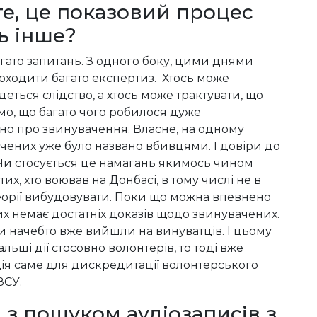
те, це показовий процес
ь інше?
агато запитань. З одного боку, цими днями
ходити багато експертиз. Хтось може
едеться слідство, а хтось може трактувати, що
ємо, що багато чого робилося дуже
ено про звинувачення. Власне, на одному
чених уже було названо вбивцями. І довіри до
. Чи стосується це намагань якимось чином
их, хто воював на Донбасі, в тому числі не в
 теорії вибудовувати. Поки що можна впевнено
чих немає достатніх доказів щодо звинувачених.
и начебто вже вийшли на винуватців. І цьому
льші дії стосовно волонтерів, то тоді вже
ія саме для дискредитації волонтерського
 ЗСУ.
1 з пошуком аудіозаписів з