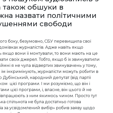
а також обшуки в
жна назвати політичними
рушеннями свободи
ного боку, безумовно, СБУ перевищила свої
омівках журналістів. Адже навіть якщо
якщо вони її монтували, то вони мають на це
ати своїх джерел. Тобто, якщо б їх звинуватили
аймні я не чула відвертих звинувачень у тому,
 їм інкримінують, журналісти можуть робити в
 Дубінський, народний депутат (від партії
ом цієї програми. І ми розуміємо, що він і
ми цієї програми, і, власне, він цього й не
півпрацюють з ним якимось чином. Просто тут
ка спільнота не була достатньо готова
а за усвідомлений вибір» робив заяву щодо