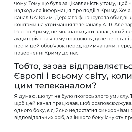
чому. Тому що була зацікавленість у тому, щоб
надходила інформація про події в Криму. Хоча,
канал UA: Крим. Держава фінансувала обидві кан
коштами на утримання телеканалу ATR. Але зара
Росією Криму, не можна кидати канал, який се
аудиторія і на якому працюють дуже непогані ж
нести цей обов’язок перед кримчанами, перед 
поверненні Криму до нас.
Тобто, зараз відправляєт
Європі і всьому світу, кол
цим телеканалом?
Я думаю, що тут не було якогось злого умислу. 
щоб цей канал працював, щоб розповсюджувал
одного боку, є дійсно недостатня синхронізація
відповідальних осіб, а з іншого боку існують п