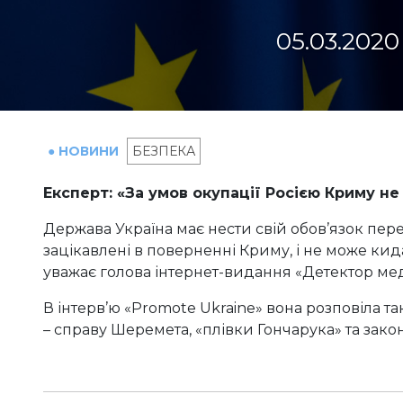
05.03.2020
● НОВИНИ
БЕЗПЕКА
Експерт: «За умов окупації Росією Криму н
Держава Україна має нести свій обов’язок пер
зацікавлені в поверненні Криму, і не може ки
уважає голова інтернет-видання «Детектор мед
В інтерв’ю «Promote Ukraine» вона розповіла т
– справу Шеремета, «плівки Гончарука» та закон