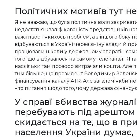
Політичних мотивів тут н
Я не вважаю, що була політична воля закриват
недостатня кваліфікованість представників но
важливості якихось проблем, а з іншого боку про
відбуваються в Україні через зміну влади й при
працювали ніколи у державному апараті. І сам
того, що відбувалося на самому телеканалі. Я т
наскільки там прозоро витрачали кошти. Але 
тим більше, що президент Володимир Зеленс
фінансування каналу ATR. Але загалом якби не б
– то питання щодо того, чому держава фінанс
У справі вбивства журнал
перебувають під арештом к
скидається на те, що в пр
населення України думає,