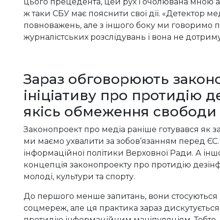
цього прецедента, цей рух і очолювана мною а
ж таки СБУ має пояснити свої дії. «Детектор м
повноважень, але з іншого боку ми говоримо п
журналістських розслідувань і вона не дотрим
Зараз обговорюють законо
ініціативу про протидію д
якісь обмеження свободи
Законопроект про медіа раніше готувався як з
ми маємо ухвалити за зобов’язанням перед ЄС. 
інформаційної політики Верховної Ради. А інш
концепція законопроекту про протидію дезінфо
молоді, культури та спорту.
До першого менше запитань, вони стосуються
соцмереж, але ця практика зараз дискутується.
протидію інформаційним маніпуляціям. Тобто, ц