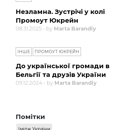
Незламна. Зустрічі у колі
Промоут Юкрейн
08.31.2025 • by
Marta Barandiy
ІНШЕ
ПРОМОУТ ЮКРЕЙН
До української громади в
Бельгії та друзів України
09.12.2024 • by
Marta Barandiy
Помітки
Імідж України