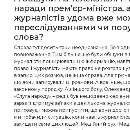
наради прем’єр-міністра, 
журналістів удома вже мо
переслідуваннями чи по
слова?
Справа тут досить-таки неоднозначна. Бо з од
повноваження. Тим більше, що були обшуки в д
журналісти поширювали цю інформацію, навіть 
право. І журналісти мають право не розголошув
в записі цих розмов, це інша справа. Але прин
що вони записували ці розмови. А все інше, що
законному порядку. А з іншого боку, Олександр
«Слуга народу» – ред.), був нещодавно керівник
зараз підтримує зв’язки з декількома журналіста
приховує, і можна припустити, що вони досі с
ми побачили ситуацію, коли навіть журналістсь
захищати саме цих людей. Медійний рух «Меді