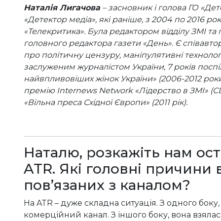
Наталія Лигачова
– засновник і голова ГО «Дет
«Детектор медіа», які раніше, з 2004 по 2016 ро
«Телекритика». Була редактором відділу ЗМІ та
головного редактора газети «День». Є співавто
про політичну цензуру, маніпулятивні технології
заслуженим журналістом України, 7 років поспі
найвпливовіших жінок України» (2006-2012 роки)
премію Internews Network «Лідерство в ЗМІ» (
«Вільна преса Східної Європи» (2011 рік).
Наталю, розкажіть нам ост
ATR. Які головні причини 
пов’язаних з каналом?
На ATR – дуже складна ситуація. З одного боку,
комерційний канал. З іншого боку, вона взялася