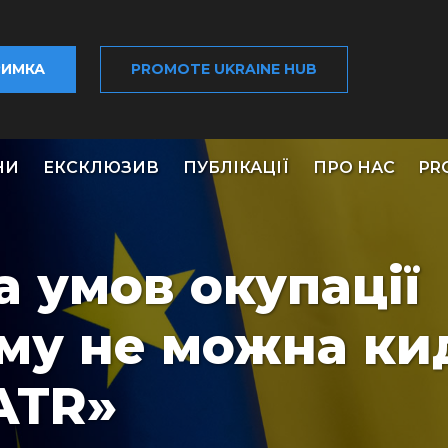
РИМКА
PROMOTE UKRAINE HUB
НИ
ЕКСКЛЮЗИВ
ПУБЛІКАЦІЇ
ПРО НАС
PR
а умов окупації
му не можна ки
 ATR»