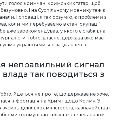
 чути голос кримчан, кримських татар, щоб
 безумовно, і на Суспільному мовнику теж є
али. І справді, я так розумію, є проблеми з
з, коли ми перебуваємо в стані окупації
бе вже зарекомендував, у якого є стабільна
урналісти. Тобто, власне, держава вже має
усіма українцями, які зацікавлені в
ься неправильний сигнал
и влада так поводиться з
Тобто, йдеться не про те, що держава не хоче,
ася інформація на Крим і щодо Криму. З
 зусиль декількох міністерств, казначейства і
роблеми в комунікації власне з телеканалом.