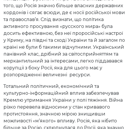
того, що Росія значно більше власних державних
кордонів і сягає всюди, де є носії російської мови
та православ’я. Слід визнати, що політика
активного просування «русского мира» була
досить ефективною, без неї проросійські настрої
у Криму, на півдні та сході України та й загалом по
країні не були б такими відчутними. Український
панівний клас, дрібний за світосприйняттям та
меркантильний за інтересами, легко піддавався
корупції з боку Росії, яка для цього має у
розпорядженні величезні ресурси.
Тотальний політичний, економічний та
культурно-інформаційний вплив забезпечував
Кремлю утримання України у полі тяжіння. Війна
різко перевела відносини у стан кривавого
протистояння, значною мірою знищивши
можливості «м’якого» впливу. Росія, яка нібито
більше за Росію, схлюпнулася до Росії, яка значно