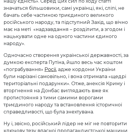
нашу єдність». Серед цих сил по ходу статті
значаться більшовики, самі українці, які, сліпі, не
бачать себе частиною триєдиного великого
російського народу, та підступний Захід, що вічно
має на меті «надзавдання – розділити, а згодом і
нацькувати одне на одного частини єдиного
народу».
Одночасно створення української державності, за
думкою експерта Путіна, йшло весь час коштом
«пограбування»
Росії
, адже кордони України
були нарізані самовільно, і вона отримала «щедрі
територіальні подарунки». Отже, анексія Криму і
вторгнення на Донбас виглядають вже як
протистояння з тими самими ворогами
триєдиного народу та встановлення історичної
справедливості, що була знехтувана.
Ну і, звісно, російський лідер не міг не повторити
ключову тезу власної пропагандистської машини