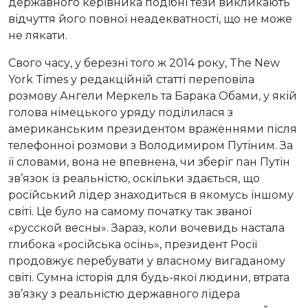
державного керівника подібні тези викликають
відчуття його повної неадекватності, що не може
не лякати.
Свого часу, у березні того ж 2014 року, The New
York Times у редакційній статті переповіла
розмову Ангели Меркель та Барака Обами, у якій
голова німецького уряду поділилася з
американським президентом враженнями після
телефонної розмови з Володимиром Путіним. За
її словами, вона не впевнена, чи зберіг пан Путін
зв’язок із реальністю, оскільки здається, що
російський лідер знаходиться в якомусь іншому
світі. Це було на самому початку так званої
«русской весны». Зараз, коли вочевидь настала
глибока «російська осінь», президент Росії
продовжує перебувати у власному вигаданому
світі. Сумна історія для будь-якої людини, втрата
зв’язку з реальністю державного лідера