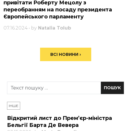
привітати Роберту Мецолу з
переобранням на посаду президента
Європейського парламенту
07.16.2024 • by
Natalia Tolub
ВСІ НОВИНИ ›
ІНШЕ
Відкритий лист до Прем’єр-міністра
Бельгії Барта Де Вевера