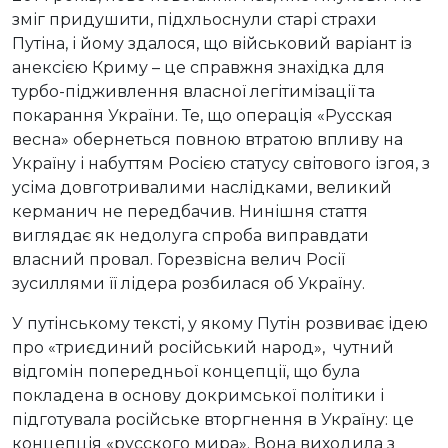
зміг придушити, підхльоснули старі страхи
Путіна, і йому здалося, що військовий варіант із
анексією Криму – це справжня знахідка для
турбо-підживлення власної легітимізації та
покарання України. Те, що операція «Русская
весна» обернеться повною втратою впливу на
Україну і набуттям Росією статусу світового ізгоя, з
усіма довготривалими наслідками, великий
керманич не передбачив. Нинішня стаття
виглядає як недолуга спроба виправдати
власний провал. Горезвісна велич Росії
зусиллями її лідера розбилася об Україну.
У путінському тексті, у якому Путін розвиває ідею
про «триєдиний російський народ», чутний
відгомін попередньої концепції, що була
покладена в основу докримської політики і
підготувала російське вторгнення в Україну: це
концепція «русского мира». Вона виходила з