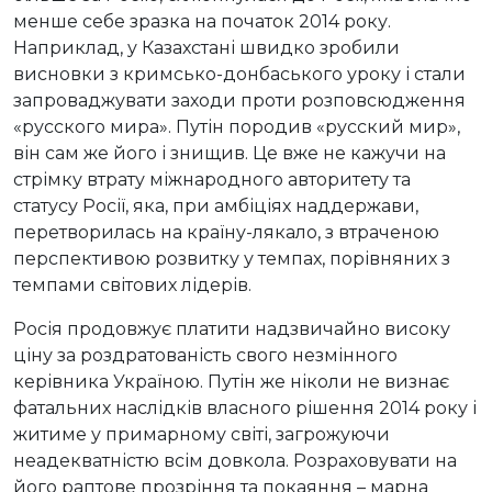
менше себе зразка на початок 2014 року.
Наприклад, у Казахстані швидко зробили
висновки з кримсько-донбаського уроку і стали
запроваджувати заходи проти розповсюдження
«русского мира». Путін породив «русский мир»,
він сам же його і знищив. Це вже не кажучи на
стрімку втрату міжнародного авторитету та
статусу Росії, яка, при амбіціях наддержави,
перетворилась на країну-лякало, з втраченою
перспективою розвитку у темпах, порівняних з
темпами світових лідерів.
Росія продовжує платити надзвичайно високу
ціну за роздратованість свого незмінного
керівника Україною. Путін же ніколи не визнає
фатальних наслідків власного рішення 2014 року і
житиме у примарному світі, загрожуючи
неадекватністю всім довкола. Розраховувати на
його раптове прозріння та покаяння – марна