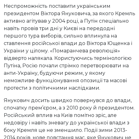
Неспроможність поставити українським
президентом Віктора Януковича, за якого Кремль
активно агітував у 2004 році, а Путін спеціально
навіть провів три дні у Києві на передодні
першого тура виборів, сильно вплинула на
ставлення російської влади до Віктора Ющенка і
України у цілому. «Помаранчева революція»
відверто налякала. Користуючись термінологією
Путіна, Росію почали стрімко перетворювати на
анти-Україну, будуючи режим, у якому
неможливе функціонування опозиції та масові
протести з політичними наслідками.
Янукович досить швидко повернувся до влади,
спочатку прем’єром, а з 2010 року й президентом.
Російський вплив на Київ помітно зріс, але
недовіру і навіть зневагу до української влади з
боку Кремля це не зменшило. Події зими 2013-
2014 років, нове повстання мас, яке Янукович не