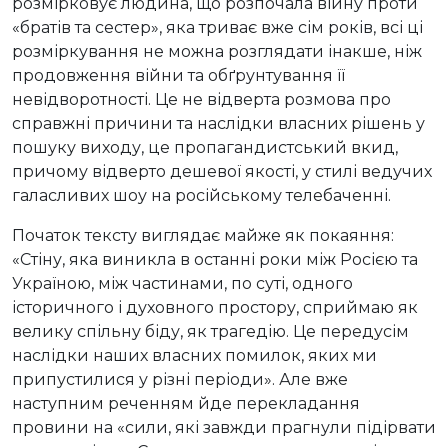
розмірковує людина, що розпочала війну проти
«братів та сестер», яка триває вже сім років, всі ці
розміркування не можна розглядати інакше, ніж
продовження війни та обґрунтування її
невідворотності. Це не відверта розмова про
справжні причини та наслідки власних рішень у
пошуку виходу, це пропагандистський вкид,
причому відверто дешевої якості, у стилі ведучих
галасливих шоу на російському телебаченні.
Початок тексту виглядає майже як покаяння:
«Стіну, яка виникла в останні роки між Росією та
Україною, між частинами, по суті, одного
історичного і духовного простору, сприймаю як
велику спільну біду, як трагедію. Це передусім
наслідки наших власних помилок, яких ми
припустилися у різні періоди». Але вже
наступним реченням йде перекладання
провини на «сили, які завжди прагнули підірвати