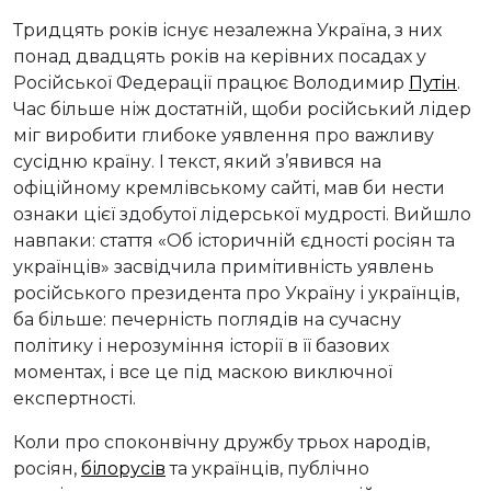
Тридцять років існує незалежна Україна, з них
понад двадцять років на керівних посадах у
Російської Федерації працює Володимир
Путін
.
Час більше ніж достатній, щоби російський лідер
міг виробити глибоке уявлення про важливу
сусідню країну. І текст, який з’явився на
офіційному кремлівському сайті, мав би нести
ознаки цієї здобутої лідерської мудрості. Вийшло
навпаки: стаття «Об історичній єдності росіян та
українців» засвідчила примітивність уявлень
російського президента про Україну і українців,
ба більше: печерність поглядів на сучасну
політику і нерозуміння історії в її базових
моментах, і все це під маскою виключної
експертності.
Коли про споконвічну дружбу трьох народів,
росіян,
білорусів
та українців, публічно