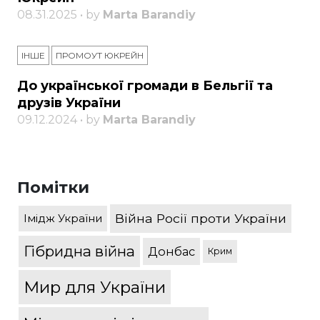
08.31.2025 • by
Marta Barandiy
ІНШЕ
ПРОМОУТ ЮКРЕЙН
До української громади в Бельгії та
друзів України
09.12.2024 • by
Marta Barandiy
Помітки
Війна Росії проти України
Імідж України
Гібридна війна
Донбас
Крим
Мир для України