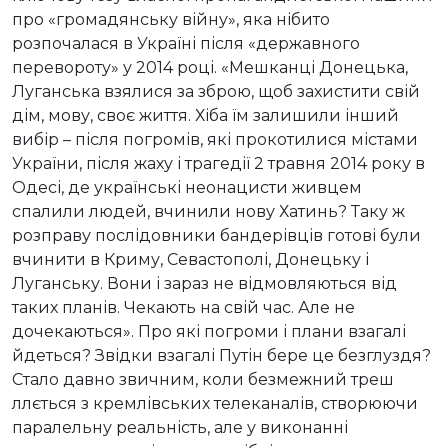
про «громадянську війну», яка нібито
розпочалася в Україні після «державного
перевороту» у 2014 році. «Мешканці Донецька,
Луганська взялися за зброю, щоб захистити свій
дім, мову, своє життя. Хіба їм залишили інший
вибір – після погромів, які прокотилися містами
України, після жаху і трагедії 2 травня 2014 року в
Одесі, де українські неонацисти живцем
спалили людей, вчинили нову Хатинь? Таку ж
розправу послідовники бандерівців готові були
вчинити в Криму, Севастополі, Донецьку і
Луганську. Вони і зараз не відмовляються від
таких планів. Чекають на свій час. Але не
дочекаються». Про які погроми і плани взагалі
йдеться? Звідки взагалі Путін бере це безглуздя?
Стало давно звичним, коли безмежний треш
ллється з кремлівських телеканалів, створюючи
паралельну реальність, але у виконанні