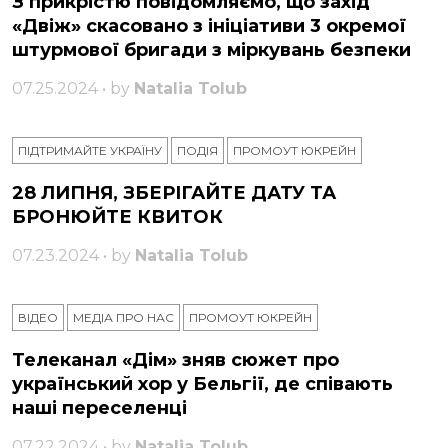
З прикрістю повідомляємо, що захід
«Двіж» скасовано з ініціативи 3 окремої
штурмової бригади з міркувань безпеки
07.25.2024 • by
Natalia Tolub
ПІДТРИМАЙТЕ УКРАЇНУ
ПОДІЯ
ПРОМОУТ ЮКРЕЙН
28 ЛИПНЯ, ЗБЕРІГАЙТЕ ДАТУ ТА
БРОНЮЙТЕ КВИТОК
07.23.2024 • by
Natalia Tolub
ВІДЕО
МЕДІА ПРО НАС
ПРОМОУТ ЮКРЕЙН
Телеканал «Дім» зняв сюжет про
український хор у Бельгії, де співають
наші переселенці
07.22.2024 • by
Natalia Tolub