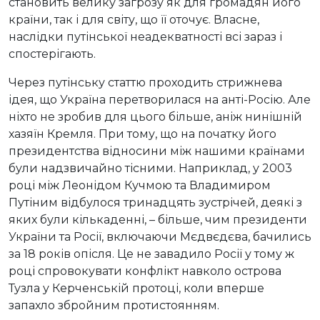
становить велику загрозу як для громадян його
країни, так і для світу, що її оточує. Власне,
наслідки путінської неадекватності всі зараз і
спостерігають.
Через путінську статтю проходить стрижнева
ідея, що Україна перетворилася на анті-Росію. Але
ніхто не зробив для цього більше, аніж нинішній
хазяїн Кремля. При тому, що на початку його
президентства відносини між нашими країнами
були надзвичайно тісними. Наприклад, у 2003
році між Леонідом Кучмою та Владимиром
Путіним відбулося тринадцять зустрічей, деякі з
яких були кількаденні, – більше, чим президенти
України та Росії, включаючи Мєдвєдєва, бачились
за 18 років опісля. Це не завадило Росії у тому ж
році спровокувати конфлікт навколо острова
Тузла у Керченській протоці, коли вперше
запахло збройним протистоянням.