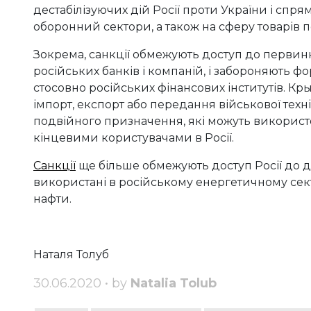
дестабілізуючих дій Росії проти України і спр
оборонний сектори, а також на сферу товарів 
Зокрема, санкції обмежують доступ до первинн
російських банків і компаній, і забороняють 
стосовно російських фінансових інститутів. К
імпорт, експорт або передання військової техн
подвійного призначення, які можуть використ
кінцевими користувачами в Росії.
Санкції
ще більше обмежують доступ Росії до де
використані в російському енергетичному сект
нафти.
Наталя Толуб
30.06.2020 • by
Natalia Tolub