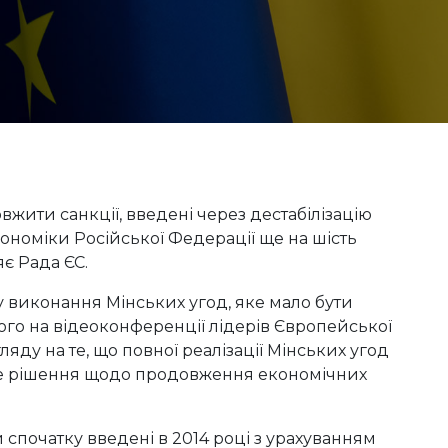
ити санкції, введені через дестабілізацію
економіки Російської Федерації ще на шість
яє Рада ЄС.
у виконання Мінських угод, яке мало бути
ого на відеоконференції лідерів Європейської
ляду на те, що повної реалізації Мінських угод
чне рішення щодо продовження економічних
 спочатку введені в 2014 році з урахуванням