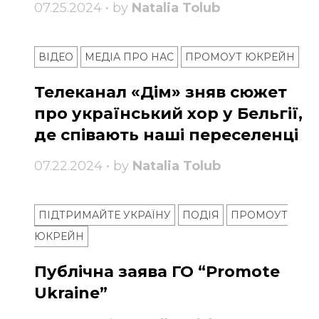
07.25.2024 • by
Natalia Tolub
ВІДЕО
МЕДІА ПРО НАС
ПРОМОУТ ЮКРЕЙН
Телеканал «Дім» зняв сюжет
про український хор у Бельгії,
де співають наші переселенці
07.22.2024 • by
Natalia Tolub
ПІДТРИМАЙТЕ УКРАЇНУ
ПОДІЯ
ПРОМОУТ
ЮКРЕЙН
Публічна заява ГО “Promote
Ukraine”