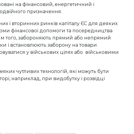
ямовані на фінансовий, енергетичний і
подвійного призначення.
их і вторинних ринків капіталу ЄС для деяких
форми фінансової допомоги та посередництва
рым того, забороняють прямий або непрямий
іки і встановлюють заборону на товари
овуватися у військових цілях або військовими
яких чутливих технологій, які можуть бути
орі, наприклад, при видобутку і розвідці