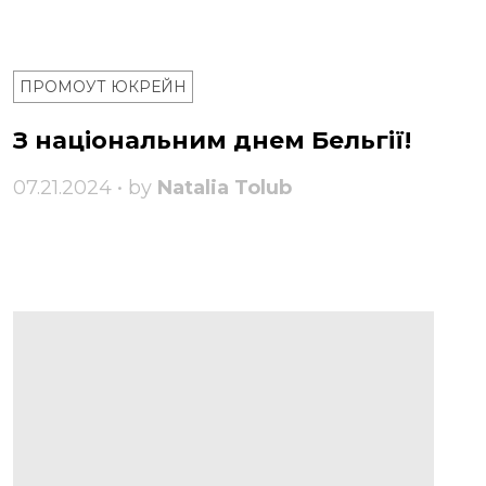
ПРОМОУТ ЮКРЕЙН
З національним днем ​​Бельгії!
07.21.2024 • by
Natalia Tolub