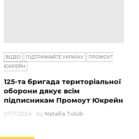
ВІДЕО
ПІДТРИМАЙТЕ УКРАЇНУ
ПРОМОУТ
ЮКРЕЙН
125-та бригада територіальної
оборони дякує всім
підписникам Промоут Юкрейн
07.17.2024 • by
Natalia Tolub