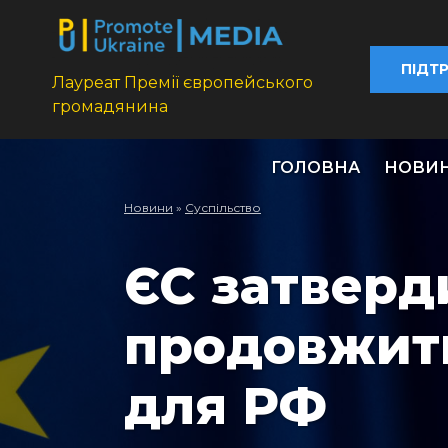
ПІДТ
Лауреат Премії європейського
громадянина
ГОЛОВНА
НОВИ
Новини
»
Суспільство
ЄС затверд
продовжити
для РФ