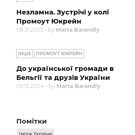
Незламна. Зустрічі у колі
Промоут Юкрейн
08.31.2025 • by
Marta Barandiy
ІНШЕ
ПРОМОУТ ЮКРЕЙН
До української громади в
Бельгії та друзів України
09.12.2024 • by
Marta Barandiy
Помітки
Імідж України