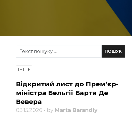
ІНШЕ
Відкритий лист до Прем’єр-
міністра Бельгії Барта Де
Вевера
03.15.2026 • by
Marta Barandiy