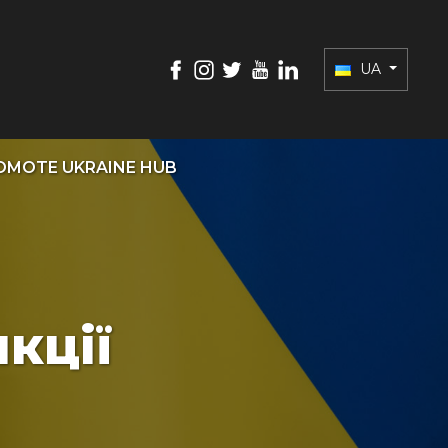
UA
OMOTE UKRAINE HUB
кції