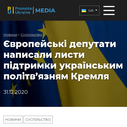
UA
Новини
»
Суспільство
Європейські депутати
написали листи
підтримки українським
політв’язням Кремля
31.12.2020
НОВИНИ
СУСПІЛЬСТВО