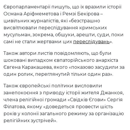
Європарламентарії пишуть, що їх вразили історії
Османа Аріфмеметова і Ремзі Бекірова –
цивільних журналістів, які «безстрашно
висвітлювали переслідування кримських
мусульман, зокрема, обшуки, арешти, суди, поки
самі не стали жертвами цих
переслідувань
».
Також автори листів повідомляють, що були
шоковані випадком євпаторійського анархіста
Євгена Каракашева, якого «показово засудили за
один ролик, переглянутий тільки один раз».
Також європейські політики висловили
занепокоєння з приводу історії жителя Джанкоя,
члена релігійної громади «Свідків Єгови» Сергія
Філатова, якому «доведеться провести шість
років у колонії загального режиму за організацію
релігійних зустрічей».