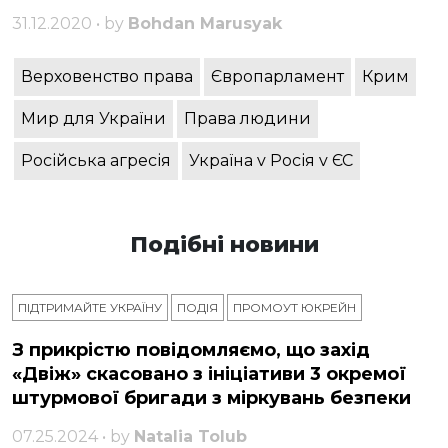
31.12.2020 • by
Bohdan Marusyak
Верховенство права
Європарламент
Крим
Мир для України
Права людини
Російська агресія
Україна v Росія v ЄС
Подібні новини
ПІДТРИМАЙТЕ УКРАЇНУ
ПОДІЯ
ПРОМОУТ ЮКРЕЙН
З прикрістю повідомляємо, що захід
«Двіж» скасовано з ініціативи 3 окремої
штурмової бригади з міркувань безпеки
07.25.2024 • by
Natalia Tolub