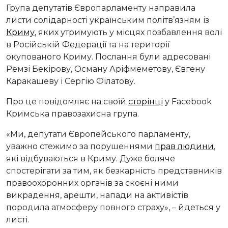
Група депутатів Європарламенту направила
листи солідарності українським політв’язням із
Криму
, яких утримують у місцях позбавлення волі
в Російській Федерації та на території
окупованого Криму. Послання були адресовані
Ремзі Бекірову, Осману Аріфмеметову, Євгену
Каракашеву і Сергію Філатову.
Про це повідомляє на своїй
сторінці
у Facebook
Кримська правозахисна група.
«Ми, депутати Європейського парламенту,
уважно стежимо за порушеннями
прав людини
,
які відбуваються в Криму. Дуже боляче
спостерігати за тим, як безкарність представників
правоохоронних органів за скоєні ними
викрадення, арешти, напади на активістів
породила атмосферу повного страху», – йдеться у
листі.