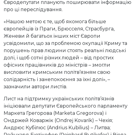
Євродепутати планують поширювати інформацію
про ці переслідування.
«Нашою метою є те, щоб якомога більше
європейців із Праги, Брюсселя, Страсбурга,
Женеви й багатьох інших міст Європи
усвідомили, що за проблемою окупації Криму та
порушень прав людини стоять реальні людські
долі, і щоб сотні різних людей – від простих
офісних працівників до міністрів – змогли
висловити кримським політв’язням свою
солідарність і занепокоєння за їхні долі», –
зазначили автори листів.
Лист на підтримку українських політв’язнів
ініціювали депутати Європейського парламенту
Маркета Грегорова (Marketa Gregorova) і
Ондржей Коваржік (Ondrej Kovarik) – Чехія;
Андрюс Кубілюс (Andrius Kubilius) – Литва;
Рейнхард Бютікофер (Reinhard Butikofer) і Віола