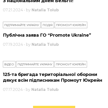
З національним днем ​​Бельгії!
07.21.2024 • by
Natalia Tolub
ПІДТРИМАЙТЕ УКРАЇНУ
ПОДІЯ
ПРОМОУТ ЮКРЕЙН
Публічна заява ГО “Promote Ukraine”
07.19.2024 • by
Natalia Tolub
ВІДЕО
ПІДТРИМАЙТЕ УКРАЇНУ
ПРОМОУТ ЮКРЕЙН
125-та бригада територіальної оборони
дякує всім підписникам Промоут Юкрейн
07.17.2024 • by
Natalia Tolub