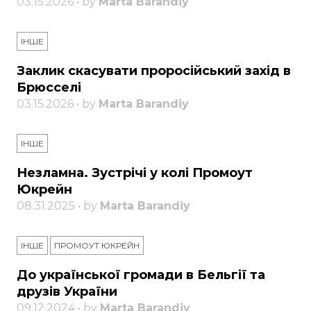
03.15.2026 • by
Marta Barandiy
ІНШЕ
Заклик скасувати проросійський захід в
Брюсселі
03.15.2026 • by
Marta Barandiy
ІНШЕ
Незламна. Зустрічі у колі Промоут
Юкрейн
08.31.2025 • by
Marta Barandiy
ІНШЕ
ПРОМОУТ ЮКРЕЙН
До української громади в Бельгії та
друзів України
09.12.2024 • by
Marta Barandiy