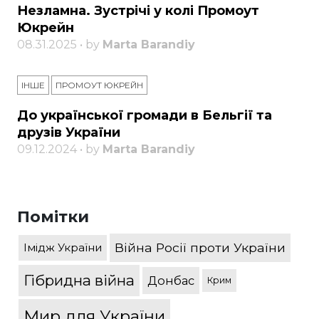
Незламна. Зустрічі у колі Промоут
Юкрейн
08.31.2025 • by
Marta Barandiy
ІНШЕ
ПРОМОУТ ЮКРЕЙН
До української громади в Бельгії та
друзів України
09.12.2024 • by
Marta Barandiy
Помітки
Війна Росії проти України
Імідж України
Гібридна війна
Донбас
Крим
Мир для України