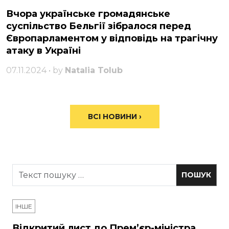
Вчора українське громадянське
суспільство Бельгії зібралося перед
Європарламентом у відповідь на трагічну
атаку в Україні
07.11.2024 • by
Natalia Tolub
ВСІ НОВИНИ ›
ІНШЕ
Відкритий лист до Прем’єр-міністра