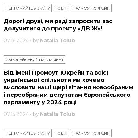
ПІДТРИМАЙТЕ УКРАЇНУ
ПОДІЯ
ПРОМОУТ ЮКРЕЙН
Дорогі друзі, ми раді запросити вас
долучитися до проекту «ДВІЖ»!
07.16.2024 • by
Natalia Tolub
ЄВРОПЕЙСЬКИЙ ПАРЛАМЕНТ
Від імені Промоут Юкрейн та всієї
української спільноти ми хочемо
висловити наші щирі вітання новообраним
і переобраним депутатам Європейського
парламенту у 2024 році
07.15.2024 • by
Natalia Tolub
ПІДТРИМАЙТЕ УКРАЇНУ
ПОДІЯ
ПРОМОУТ ЮКРЕЙН