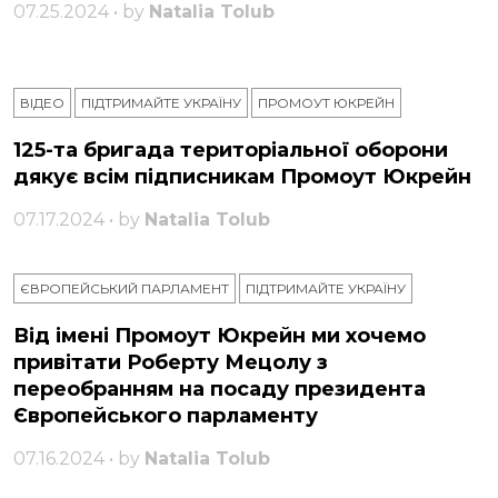
07.25.2024 • by
Natalia Tolub
ВІДЕО
ПІДТРИМАЙТЕ УКРАЇНУ
ПРОМОУТ ЮКРЕЙН
125-та бригада територіальної оборони
дякує всім підписникам Промоут Юкрейн
07.17.2024 • by
Natalia Tolub
ЄВРОПЕЙСЬКИЙ ПАРЛАМЕНТ
ПІДТРИМАЙТЕ УКРАЇНУ
Від імені Промоут Юкрейн ми хочемо
привітати Роберту Мецолу з
переобранням на посаду президента
Європейського парламенту
07.16.2024 • by
Natalia Tolub