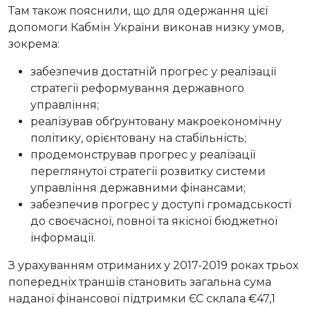
Там також пояснили, що для одержання цієї
допомоги Кабмін України виконав низку умов,
зокрема:
забезпечив достатній прогрес у реалізації
стратегії реформування державного
управління;
реалізував обґрунтовану макроекономічну
політику, орієнтовану на стабільність;
продемонстрував прогрес у реалізації
переглянутої стратегії розвитку системи
управління державними фінансами;
забезпечив прогрес у доступі громадськості
до своєчасної, повної та якісної бюджетної
інформації.
З урахуванням отриманих у 2017-2019 роках трьох
попередніх траншів становить загальна сума
наданої фінансової підтримки ЄС склала €47,1