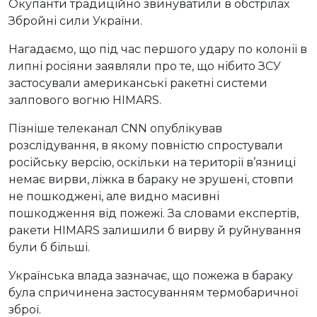
Окупанти традиційно звинуватили в обстрілах
Збройні сили України.
Нагадаємо, що під час першого удару по колонії в
липні росіяни заявляли про те, що нібито ЗСУ
застосували американські ракетні системи
залпового вогню HIMARS.
Пізніше телеканал CNN опублікував
розслідування, в якому повністю спростували
російську версію, оскільки на території в’язниці
немає вирви, ліжка в бараку не зрушені, стовпи
не пошкоджені, але видно масивні
пошкодження від пожежі. За словами експертів,
ракети HIMARS залишили б вирву й руйнування
були б більші.
Українська влада зазначає, що пожежа в бараку
була спричинена застосуванням термобаричної
зброї.