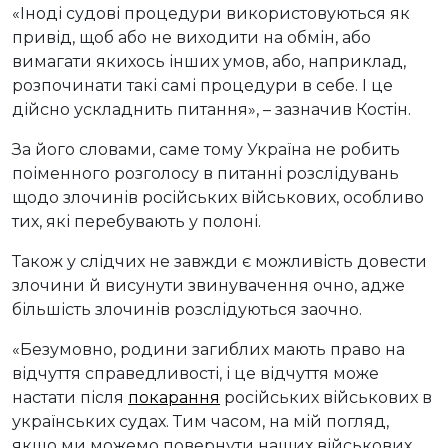
«Іноді судові процедури використовуються як
привід, щоб або не виходити на обмін, або
вимагати якихось інших умов, або, наприклад,
розпочинати такі самі процедури в себе. І це
дійсно ускладнить питання», – зазначив Костін.
За його словами, саме тому Україна не робить
поіменного розголосу в питанні розслідувань
щодо злочинів російських військових, особливо
тих, які перебувають у полоні.
Також у слідчих не завжди є можливість довести
злочини й висунути звинувачення очно, адже
більшість злочинів розслідуються заочно.
«Безумовно, родини загиблих мають право на
відчуття справедливості, і це відчуття може
настати після
покарання
російських військових в
українських судах. Тим часом, на мій погляд,
якщо ми можемо повернути наших військових