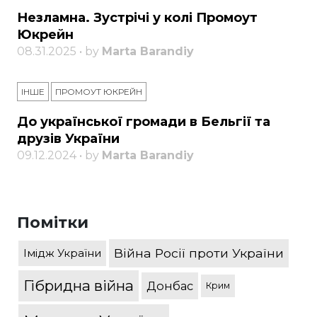
Незламна. Зустрічі у колі Промоут
Юкрейн
08.31.2025 • by
Marta Barandiy
ІНШЕ
ПРОМОУТ ЮКРЕЙН
До української громади в Бельгії та
друзів України
09.12.2024 • by
Marta Barandiy
Помітки
Війна Росії проти України
Імідж України
Гібридна війна
Донбас
Крим