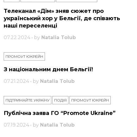
Телеканал «Дім» зняв сюжет про
український хор у Бельгії, де співають
наші переселенці
07.22.2024 • by
Natalia Tolub
ПРОМОУТ ЮКРЕЙН
З національним днем ​​Бельгії!
07.21.2024 • by
Natalia Tolub
ПІДТРИМАЙТЕ УКРАЇНУ
ПОДІЯ
ПРОМОУТ ЮКРЕЙН
Публічна заява ГО “Promote Ukraine”
07.19.2024 • by
Natalia Tolub