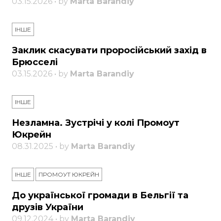
03.15.2026 • by
Marta Barandiy
ІНШЕ
Заклик скасувати проросійський захід в
Брюсселі
03.15.2026 • by
Marta Barandiy
ІНШЕ
Незламна. Зустрічі у колі Промоут
Юкрейн
08.31.2025 • by
Marta Barandiy
ІНШЕ
ПРОМОУТ ЮКРЕЙН
До української громади в Бельгії та
друзів України
09.12.2024 • by
Marta Barandiy