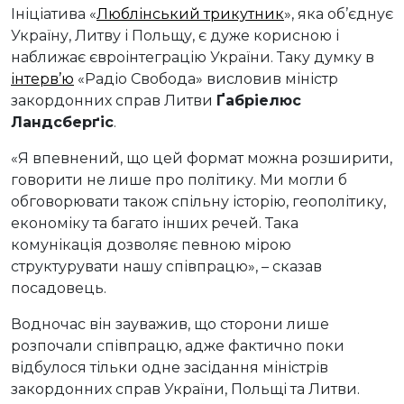
Ініціатива «
Люблінський трикутник
», яка об’єднує
Україну, Литву і Польщу, є дуже корисною і
наближає євроінтеграцію України. Таку думку в
інтерв’ю
«Радіо Свобода» висловив міністр
закордонних справ Литви
Ґабріелюс
Ландсберґіс
.
«Я впевнений, що цей формат можна розширити,
говорити не лише про політику. Ми могли б
обговорювати також спільну історію, геополітику,
економіку та багато інших речей. Така
комунікація дозволяє певною мірою
структурувати нашу співпрацю», – сказав
посадовець.
Водночас він зауважив, що сторони лише
розпочали співпрацю, адже фактично поки
відбулося тільки одне засідання міністрів
закордонних справ України, Польщі та Литви.