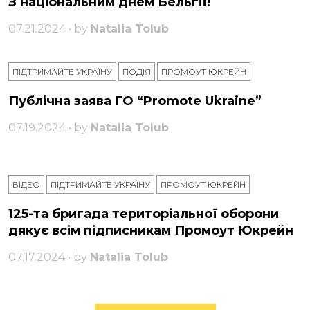
З національним днем ​​Бельгії!
07.21.2024 • by
Natalia Tolub
ПІДТРИМАЙТЕ УКРАЇНУ
ПОДІЯ
ПРОМОУТ ЮКРЕЙН
Публічна заява ГО “Promote Ukraine”
07.19.2024 • by
Natalia Tolub
ВІДЕО
ПІДТРИМАЙТЕ УКРАЇНУ
ПРОМОУТ ЮКРЕЙН
125-та бригада територіальної оборони
дякує всім підписникам Промоут Юкрейн
07.17.2024 • by
Natalia Tolub