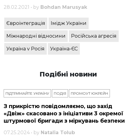
28.02.2021 • by
Bohdan Marusyak
Євроінтеграція
Імідж України
Міжнародні відносини
Російська агресія
Україна v Росія
Україна-ЄС
Подібні новини
ПІДТРИМАЙТЕ УКРАЇНУ
ПОДІЯ
ПРОМОУТ ЮКРЕЙН
З прикрістю повідомляємо, що захід
«Двіж» скасовано з ініціативи 3 окремої
штурмової бригади з міркувань безпеки
07.25.2024 • by
Natalia Tolub