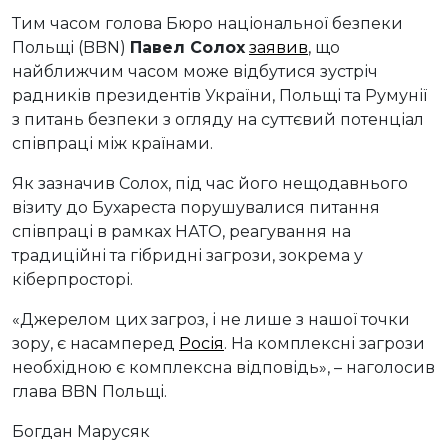
Тим часом голова Бюро національної безпеки
Польщі (BBN)
Павел Солох
заявив
, що
найближчим часом може відбутися зустріч
радників президентів України, Польщі та Румунії
з питань безпеки з огляду на суттєвий потенціал
співпраці між країнами.
Як зазначив Солох, під час його нещодавнього
візиту до Бухареста порушувалися питання
співпраці в рамках НАТО, реагування на
традиційні та гібридні загрози, зокрема у
кіберпросторі.
«Джерелом цих загроз, і не лише з нашої точки
зору, є насамперед
Росія
. На комплексні загрози
необхідною є комплексна відповідь», – наголосив
глава BBN Польщі.
Богдан Марусяк