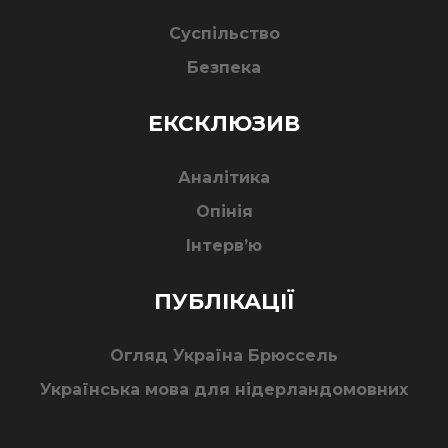
Суспільство
Безпека
ЕКСКЛЮЗИВ
Аналітика
Опінія
Інтерв’ю
ПУБЛІКАЦІЇ
Огляд Україна Брюссель
Українська мова для нідерландомовних