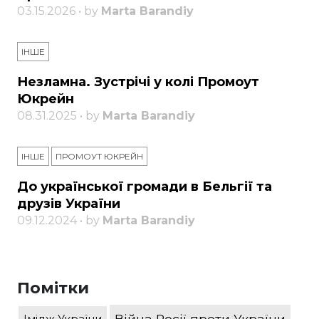
03.15.2026 • by
Marta Barandiy
ІНШЕ
Незламна. Зустрічі у колі Промоут
Юкрейн
08.31.2025 • by
Marta Barandiy
ІНШЕ
ПРОМОУТ ЮКРЕЙН
До української громади в Бельгії та
друзів України
09.12.2024 • by
Marta Barandiy
Помітки
Війна Росії проти України
Імідж України