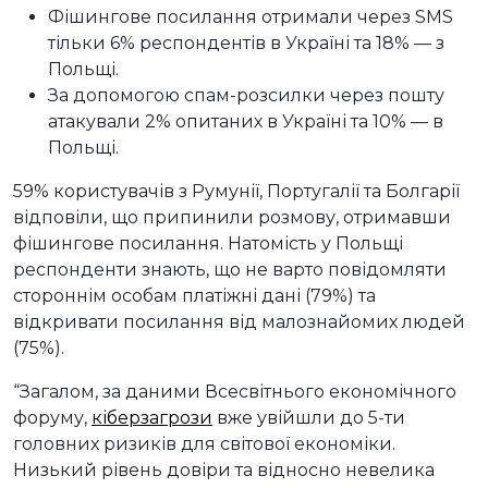
Фішингове посилання отримали через SMS
тільки 6% респондентів в Україні та 18% — з
Польщі.
За допомогою спам-розсилки через пошту
атакували 2% опитаних в Україні та 10% — в
Польщі.
59% користувачів з Румунії, Португалії та Болгарії
відповіли, що припинили розмову, отримавши
фішингове посилання. Натомість у Польщі
респонденти знають, що не варто повідомляти
стороннім особам платіжні дані (79%) та
відкривати посилання від малознайомих людей
(75%).
“Загалом, за даними Всесвітнього економічного
форуму,
кіберзагрози
вже увійшли до 5-ти
головних ризиків для світової економіки.
Низький рівень довіри та відносно невелика