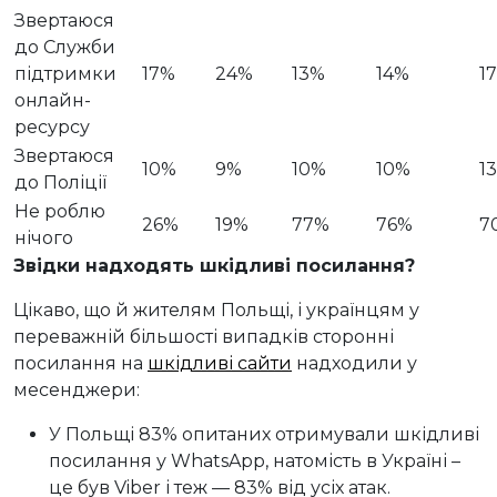
Звертаюся
до Служби
підтримки
17%
24%
13%
14%
1
онлайн-
ресурсу
Звертаюся
10%
9%
10%
10%
1
до Поліції
Не роблю
26%
19%
77%
76%
7
нічого
Звідки надходять шкідливі посилання?
Цікаво, що й жителям Польщі, і українцям у
переважній більшості випадків сторонні
посилання на
шкідливі сайти
надходили у
месенджери:
У Польщі 83% опитаних отримували шкідливі
посилання у WhatsApp, натомість в Україні –
це був Viber і теж — 83% від усіх атак.