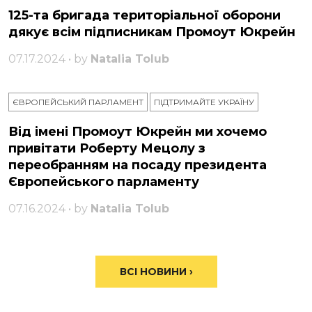
125-та бригада територіальної оборони
дякує всім підписникам Промоут Юкрейн
07.17.2024 • by
Natalia Tolub
ЄВРОПЕЙСЬКИЙ ПАРЛАМЕНТ
ПІДТРИМАЙТЕ УКРАЇНУ
Від імені Промоут Юкрейн ми хочемо
привітати Роберту Мецолу з
переобранням на посаду президента
Європейського парламенту
07.16.2024 • by
Natalia Tolub
ВСІ НОВИНИ ›