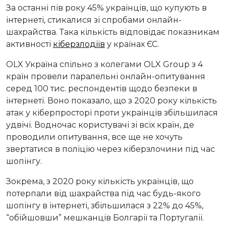
За останні пів року 45% українців, що купують в
інтернеті, стикалися зі спробами онлайн-
шахрайства. Така кількість відповідає показникам
активності
кіберзлодіїв
у країнах ЄС.
OLX Україна спільно з колегами OLX Group з 4
країн провели паралельні онлайн-опитування
серед 100 тис. респондентів щодо безпеки в
інтернеті. Воно показало, що з 2020 року кількість
атак у кіберпросторі проти українців збільшилася
удвічі. Водночас користувачі зі всіх країн, де
проводили опитування, все ще не хочуть
звертатися в поліцію через кіберзлочини під час
шопінгу.
Зокрема, з 2020 року кількість українців, що
потерпали від шахрайства під час будь-якого
шопінгу в інтернеті, збільшилася з 22% до 45%,
“обійшовши” мешканців Болгарії та Португалії.