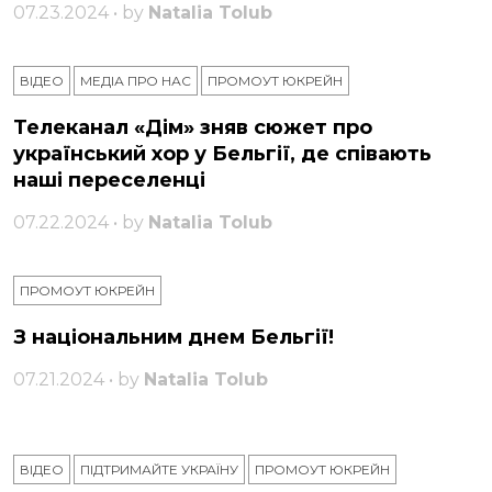
07.23.2024 • by
Natalia Tolub
ВІДЕО
МЕДІА ПРО НАС
ПРОМОУТ ЮКРЕЙН
Телеканал «Дім» зняв сюжет про
український хор у Бельгії, де співають
наші переселенці
07.22.2024 • by
Natalia Tolub
ПРОМОУТ ЮКРЕЙН
З національним днем ​​Бельгії!
07.21.2024 • by
Natalia Tolub
ВІДЕО
ПІДТРИМАЙТЕ УКРАЇНУ
ПРОМОУТ ЮКРЕЙН