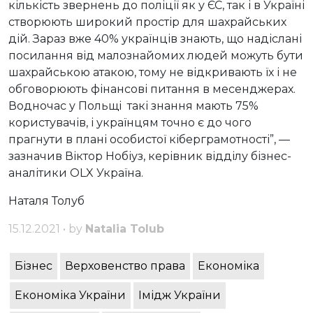
кількість звернень до поліції як у ЄС, так і в Україні
створюють широкий простір для шахрайських
дій. Зараз вже 40% українців знають, що надіслані
посилання від малознайомих людей можуть бути
шахрайською атакою, тому не відкривають їх і не
обговорюють фінансові питання в месенджерах.
Водночас у Польщі такі знання мають 75%
користувачів, і українцям точно є до чого
прагнути в плані особистої кіберграмотності”, —
зазначив Віктор Нобіуз, керівник відділу бізнес-
аналітики OLX Україна.
Наталя Толуб
15.12.2021 • by
Natalia Tolub
Бізнес
Верховенство права
Економіка
Економіка України
Імідж України