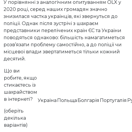
У порівнянні з аналогічним опитуванням OLX у
2020 році, серед наших громадян значно
знизилася частка українців, які звернуться до
поліції. Однак після зустрічі з шахраєм
представники перелічених країн ЄС та України
поводяться однаково: більшість намагатиметься
розв’язати проблему самостійно, а до поліції чи
місцевої влади звертатиметься тільки кожний
десятий.
Що ви
робите, якщо
стикаєтесь із
шахрайством
в інтернеті?
Україна
Польща
Болгарія
Португалія
Р
(оберіть
декілька
варіантів)