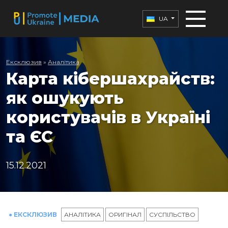
UA
Ексклюзив
»
Аналітика
Карта кібершахрайств:
як ошукують
користувачів в Україні
та ЄС
15.12.2021
● ЕКСКЛЮЗИВ
АНАЛІТИКА
ОРИГІНАЛ
СУСПІЛЬСТВО