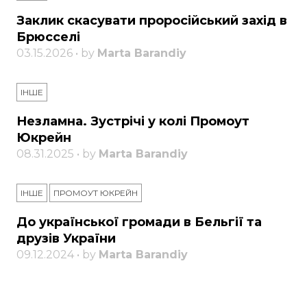
Заклик скасувати проросійський захід в
Брюсселі
03.15.2026 • by
Marta Barandiy
ІНШЕ
Незламна. Зустрічі у колі Промоут
Юкрейн
08.31.2025 • by
Marta Barandiy
ІНШЕ
ПРОМОУТ ЮКРЕЙН
До української громади в Бельгії та
друзів України
09.12.2024 • by
Marta Barandiy