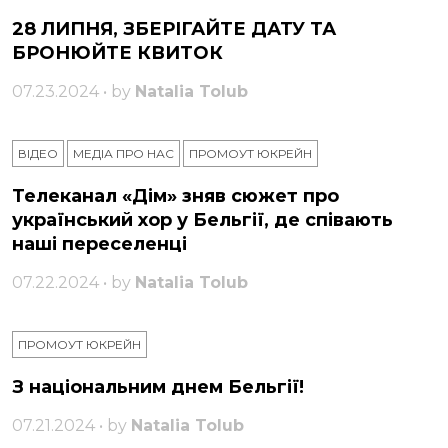
28 ЛИПНЯ, ЗБЕРІГАЙТЕ ДАТУ ТА
БРОНЮЙТЕ КВИТОК
07.23.2024 • by
Natalia Tolub
ВІДЕО
МЕДІА ПРО НАС
ПРОМОУТ ЮКРЕЙН
Телеканал «Дім» зняв сюжет про
український хор у Бельгії, де співають
наші переселенці
07.22.2024 • by
Natalia Tolub
ПРОМОУТ ЮКРЕЙН
З національним днем ​​Бельгії!
07.21.2024 • by
Natalia Tolub