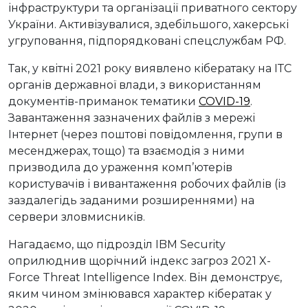
інфраструктури та організації приватного сектору
України. Активізувалися, здебільшого, хакерські
угруповання, підпорядковані спецслужбам РФ.
Так, у квітні 2021 року виявлено кібератаку на ІТС
органів державної влади, з використанням
документів-приманок тематики
COVID-19
.
Завантаження зазначених файлів з мережі
Інтернет (через поштові повідомлення, групи в
месенджерах, тощо) та взаємодія з ними
призводила до ураження комп’ютерів
користувачів і вивантаження робочих файлів (із
заздалегідь заданими розширеннями) на
сервери зловмисників.
Нагадаємо, що підрозділ IBM Security
оприлюднив щорічний індекс загроз 2021 X-
Force Threat Intelligence Index. Він демонструє,
яким чином змінювався характер кібератак у