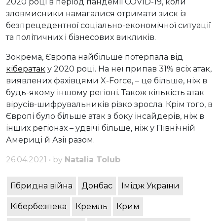
2020 році в період пандемії COVID-19, коли
зловмисники намагалися отримати зиск із
безпрецедентної соціально-економічної ситуації
та політичних і бізнесових викликів.
Зокрема, Європа найбільше потерпала від
кібератак
у 2020 році. На неї припав 31% всіх атак,
виявлених фахівцями X-Force, – це більше, ніж в
будь-якому іншому регіоні. Також кількість атак
вірусів-шифрувальників різко зросла. Крім того, в
Європі було більше атак з боку інсайдерів, ніж в
інших регіонах – удвічі більше, ніж у Північній
Америці й Азії разом.
26.04.2021 • by
Natalia Tolub
Гібридна війна
Донбас
Імідж України
Кібербезпека
Кремль
Крим