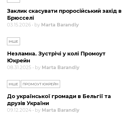
Заклик скасувати проросійський захід в
Брюсселі
03.15.2026 • by
Marta Barandiy
ІНШЕ
Незламна. Зустрічі у колі Промоут
Юкрейн
08.31.2025 • by
Marta Barandiy
ІНШЕ
ПРОМОУТ ЮКРЕЙН
До української громади в Бельгії та
друзів України
09.12.2024 • by
Marta Barandiy