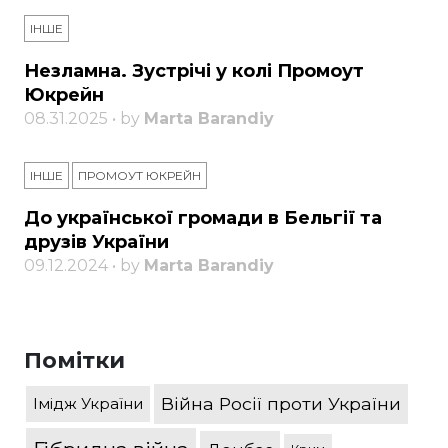
ІНШЕ
Незламна. Зустрічі у колі Промоут
Юкрейн
08.31.2025 • by
Marta Barandiy
ІНШЕ
ПРОМОУТ ЮКРЕЙН
До української громади в Бельгії та
друзів України
09.12.2024 • by
Marta Barandiy
Помітки
Війна Росії проти України
Імідж України