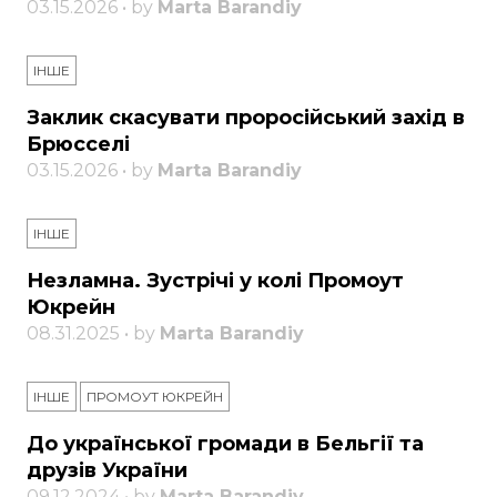
03.15.2026 • by
Marta Barandiy
ІНШЕ
Заклик скасувати проросійський захід в
Брюсселі
03.15.2026 • by
Marta Barandiy
ІНШЕ
Незламна. Зустрічі у колі Промоут
Юкрейн
08.31.2025 • by
Marta Barandiy
ІНШЕ
ПРОМОУТ ЮКРЕЙН
До української громади в Бельгії та
друзів України
09.12.2024 • by
Marta Barandiy