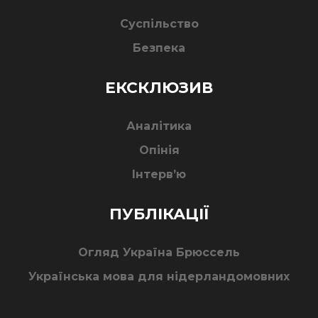
Суспільство
Безпека
ЕКСКЛЮЗИВ
Аналітика
Опінія
Інтерв’ю
ПУБЛІКАЦІЇ
Огляд Україна Брюссель
Українська мова для нідерландомовних