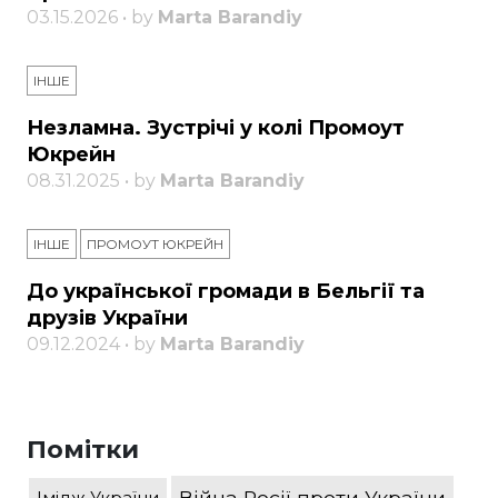
03.15.2026 • by
Marta Barandiy
ІНШЕ
Незламна. Зустрічі у колі Промоут
Юкрейн
08.31.2025 • by
Marta Barandiy
ІНШЕ
ПРОМОУТ ЮКРЕЙН
До української громади в Бельгії та
друзів України
09.12.2024 • by
Marta Barandiy
Помітки
Війна Росії проти України
Імідж України