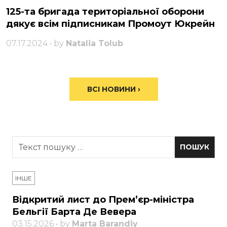
125-та бригада територіальної оборони
дякує всім підписникам Промоут Юкрейн
07.17.2024 • by
Natalia Tolub
ВСІ НОВИНИ ›
ІНШЕ
Відкритий лист до Прем’єр-міністра
Бельгії Барта Де Вевера
03.15.2026 • by
Marta Barandiy