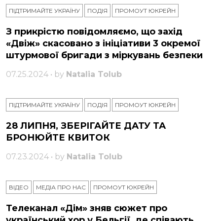
ПІДТРИМАЙТЕ УКРАЇНУ
ПОДІЯ
ПРОМОУТ ЮКРЕЙН
З прикрістю повідомляємо, що захід
«Двіж» скасовано з ініціативи 3 окремої
штурмової бригади з міркувань безпеки
07.25.2024 • by
Natalia Tolub
ПІДТРИМАЙТЕ УКРАЇНУ
ПОДІЯ
ПРОМОУТ ЮКРЕЙН
28 ЛИПНЯ, ЗБЕРІГАЙТЕ ДАТУ ТА
БРОНЮЙТЕ КВИТОК
07.23.2024 • by
Natalia Tolub
ВІДЕО
МЕДІА ПРО НАС
ПРОМОУТ ЮКРЕЙН
Телеканал «Дім» зняв сюжет про
український хор у Бельгії, де співають