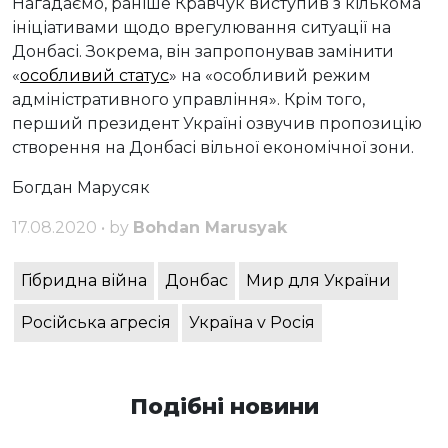
Нагадаємо, раніше Кравчук виступив з кількома
ініціативами щодо врегулювання ситуації на
Донбасі. Зокрема, він запропонував замінити
«
особливий статус
» на «особливий режим
адміністративного управління». Крім того,
перший президент Україні озвучив пропозицію
створення на Донбасі вільної економічної зони.
Богдан Марусяк
17.08.2020 • by
Bohdan Marusyak
Гібридна війна
Донбас
Мир для України
Російська агресія
Україна v Росія
Подібні новини