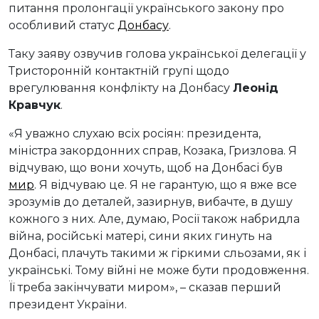
питання пролонгації українського закону про
особливий статус
Донбасу
.
Таку заяву озвучив голова української делегації у
Тристоронній контактній групі щодо
врегулювання конфлікту на Донбасу
Леонід
Кравчук
.
«Я уважно слухаю всіх росіян: президента,
міністра закордонних справ, Козака, Гризлова. Я
відчуваю, що вони хочуть, щоб на Донбасі був
мир
. Я відчуваю це. Я не гарантую, що я вже все
зрозумів до деталей, зазирнув, вибачте, в душу
кожного з них. Але, думаю, Росії також набридла
війна, російські матері, сини яких гинуть на
Донбасі, плачуть такими ж гіркими сльозами, як і
українські. Тому війні не може бути продовження.
Її треба закінчувати миром», – сказав перший
президент України.