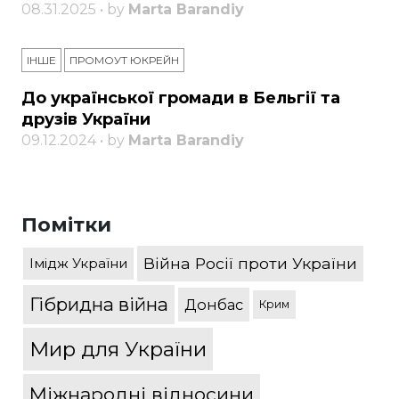
08.31.2025 • by
Marta Barandiy
ІНШЕ
ПРОМОУТ ЮКРЕЙН
До української громади в Бельгії та
друзів України
09.12.2024 • by
Marta Barandiy
Помітки
Війна Росії проти України
Імідж України
Гібридна війна
Донбас
Крим
Мир для України
Міжнародні відносини