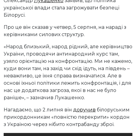
Олександр
Лукашенко
заявив, що політика
української влади стала загрожувати безпеці
Білорусі.
Про це він сказав у четвер, 5 серпня, на нараді з
керівниками силових структур.
«Народ близький, народ рідний, але керівництво
України, проводячи антинародний курс там,
узяло орієнтацію на конфронтацію. Ми не кажемо,
куди вони там, на захід чи схід ідуть, на південь –
неважливо, це їхня справа визначатися. Але в
основі їхньої політики лежить конфронтація, і для
нас це додаткова загроза, якої в нас не було
раніше», – зазначив Лукашенко.
Нагадаємо, що 2 липня він
доручив
білоруським
прикордонникам «повністю перекрити» кордон
з Україною через нібито контрабанду зброї.