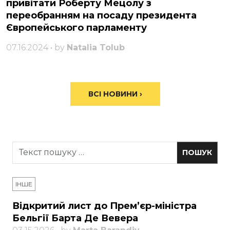
привітати Роберту Мецолу з
переобранням на посаду президента
Європейського парламенту
07.16.2024 • by
Natalia Tolub
ВСІ НОВИНИ ›
ІНШЕ
Відкритий лист до Прем’єр-міністра
Бельгії Барта Де Вевера