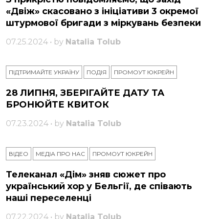
«Двіж» скасовано з ініціативи 3 окремої
штурмової бригади з міркувань безпеки
07.25.2024 • by
Natalia Tolub
ПІДТРИМАЙТЕ УКРАЇНУ
ПОДІЯ
ПРОМОУТ ЮКРЕЙН
28 ЛИПНЯ, ЗБЕРІГАЙТЕ ДАТУ ТА
БРОНЮЙТЕ КВИТОК
07.23.2024 • by
Natalia Tolub
ВІДЕО
МЕДІА ПРО НАС
ПРОМОУТ ЮКРЕЙН
Телеканал «Дім» зняв сюжет про
український хор у Бельгії, де співають
наші переселенці
07.22.2024 • by
Natalia Tolub