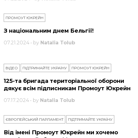
ПРОМОУТ ЮКРЕЙН
З національним днем ​​Бельгії!
07.21.2024 • by
Natalia Tolub
ВІДЕО
ПІДТРИМАЙТЕ УКРАЇНУ
ПРОМОУТ ЮКРЕЙН
125-та бригада територіальної оборони
дякує всім підписникам Промоут Юкрейн
07.17.2024 • by
Natalia Tolub
ЄВРОПЕЙСЬКИЙ ПАРЛАМЕНТ
ПІДТРИМАЙТЕ УКРАЇНУ
Від імені Промоут Юкрейн ми хочемо