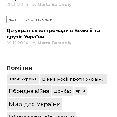
08.31.2025 • by
Marta Barandiy
ІНШЕ
ПРОМОУТ ЮКРЕЙН
До української громади в Бельгії та
друзів України
09.12.2024 • by
Marta Barandiy
Помітки
Війна Росії проти України
Імідж України
Гібридна війна
Донбас
Крим
Мир для України