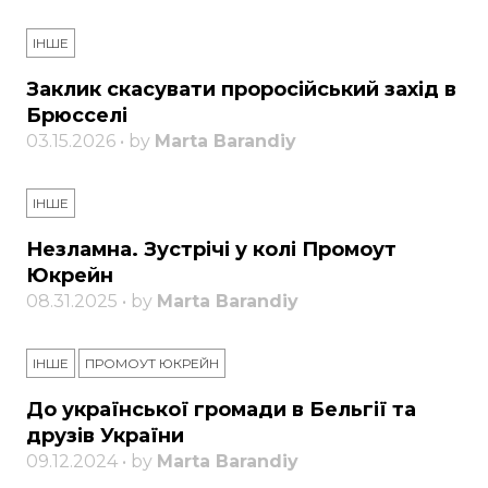
ІНШЕ
Заклик скасувати проросійський захід в
Брюсселі
03.15.2026 • by
Marta Barandiy
ІНШЕ
Незламна. Зустрічі у колі Промоут
Юкрейн
08.31.2025 • by
Marta Barandiy
ІНШЕ
ПРОМОУТ ЮКРЕЙН
До української громади в Бельгії та
друзів України
09.12.2024 • by
Marta Barandiy