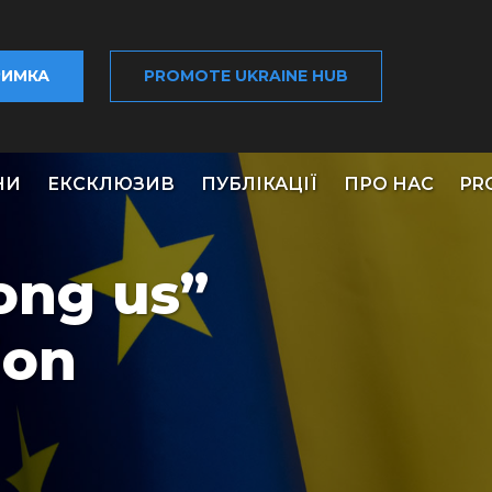
РИМКА
PROMOTE UKRAINE HUB
НИ
ЕКСКЛЮЗИВ
ПУБЛІКАЦІЇ
ПРО НАС
PR
ong us”
ion