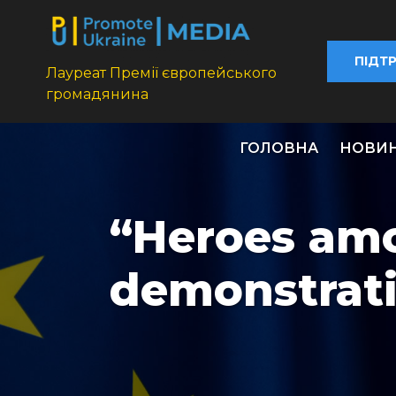
ПІДТ
Лауреат Премії європейського
громадянина
ГОЛОВНА
НОВИ
“Heroes am
demonstrat