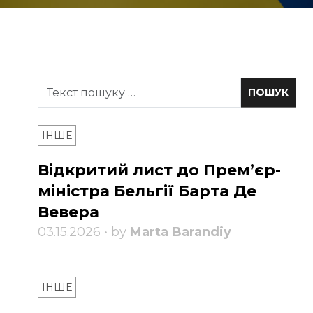
ІНШЕ
Відкритий лист до Прем’єр-
міністра Бельгії Барта Де
Вевера
03.15.2026 • by
Marta Barandiy
ІНШЕ