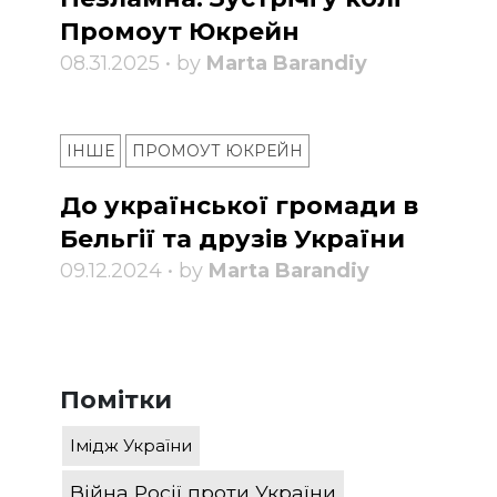
Промоут Юкрейн
08.31.2025 • by
Marta Barandiy
ІНШЕ
ПРОМОУТ ЮКРЕЙН
До української громади в
Бельгії та друзів України
09.12.2024 • by
Marta Barandiy
Помітки
Імідж України
Війна Росії проти України