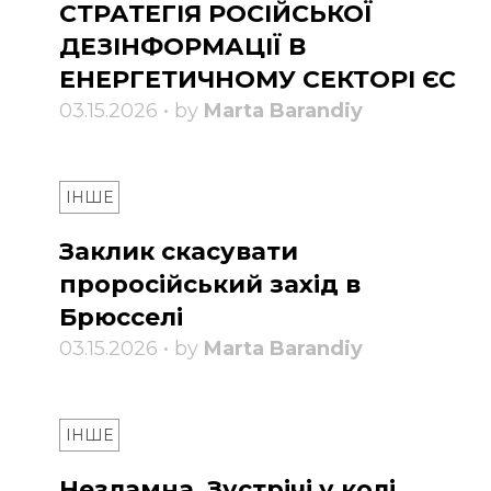
СТРАТЕГІЯ РОСІЙСЬКОЇ
ДЕЗІНФОРМАЦІЇ В
ЕНЕРГЕТИЧНОМУ СЕКТОРІ ЄС
03.15.2026 • by
Marta Barandiy
ІНШЕ
Заклик скасувати
проросійський захід в
Брюсселі
03.15.2026 • by
Marta Barandiy
ІНШЕ
Незламна. Зустрічі у колі